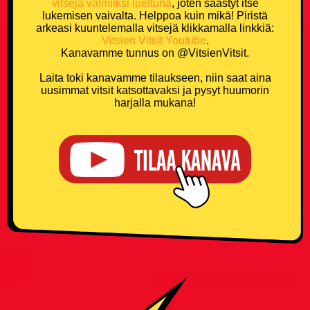
vitsejä valmiiksi luettuna
, joten säästyt itse
lukemisen vaivalta. Helppoa kuin mikä! Piristä
arkeasi kuuntelemalla vitsejä klikkamalla linkkiä:
Vitsien Vitsit Youtube
.
Kanavamme tunnus on @VitsienVitsit.
Laita toki kanavamme tilaukseen, niin saat aina
uusimmat vitsit katsottavaksi ja pysyt huumorin
harjalla mukana!