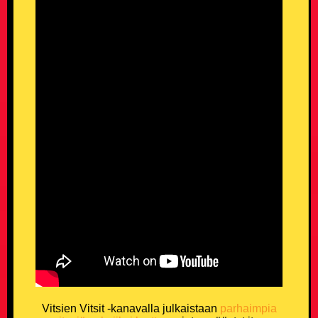
Vitsien Vitsit -kanavalla julkaistaan
parhaimpia