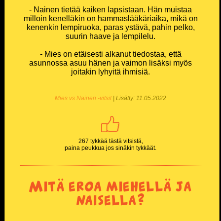
- Nainen tietää kaiken lapsistaan. Hän muistaa
KATSO, KUUNTELE TAI PELAA
milloin kenelläkin on hammaslääkäriaika, mikä on
kenenkin lempiruoka, paras ystävä, pahin pelko,
suurin haave ja lempilelu.
Kaikki vitsit
- Mies on etäisesti alkanut tiedostaa, että
asunnossa asuu hänen ja vaimon lisäksi myös
Kuuntele valmiiksi luettuja vitsejä
joitakin lyhyitä ihmisiä.
Pelaa Vitsien Vitsit -peliä ja voita
Mies vs Nainen -vitsit
| Lisätty: 11.05.2022
Satunnainen vitsi
Vitsi & huumori artikkelit
267 tykkää tästä vitsistä,
paina peukkua jos sinäkin tykkäät.
TIEDÄTKÖ HYVÄN VITSIN?
Mitä eroa miehellä ja
Lähetä oma vitsi ja tee historiaa
naisella?
VERKKOKAUPPA