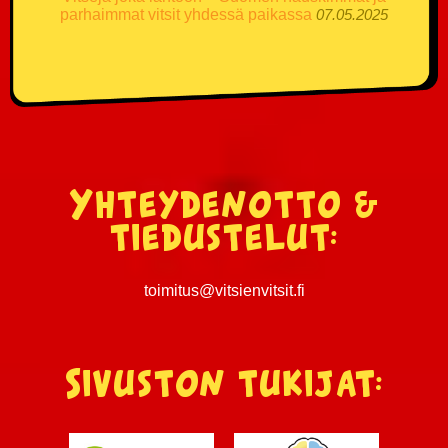
parhaimmat vitsit yhdessä paikassa
07.05.2025
Yhteydenotto &
tiedustelut:
toimitus@vitsienvitsit.fi
Sivuston tukijat: