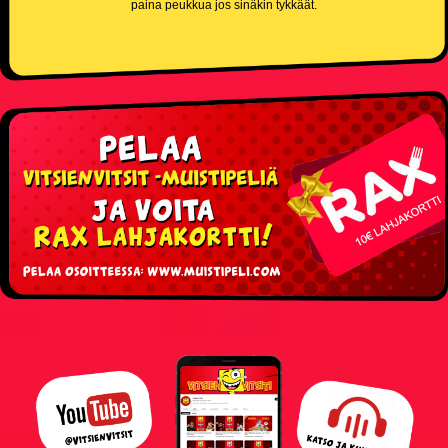
paina peukkua jos sinäkin tykkäät.