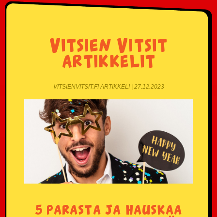
Vitsien Vitsit
artikkelit
VITSIENVITSIT.FI ARTIKKELI | 27.12.2023
5 parasta ja hauskaa