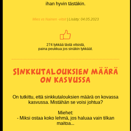
ihan hyvin tästäkin.
Mies vs Nainen -vitsit
| Lisätty: 04.05.2023
274 tykkää tästä vitsistä,
paina peukkua jos sinäkin tykkäät.
SInkkutalouksien määrä
on kasvussa
On tutkittu, että sinkkutalouksien määrä on kovassa
kasvussa. Mistähän se voisi johtua?
Miehet:
- Miksi ostaa koko lehmä, jos haluaa vain tilkan
maitoa...