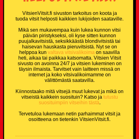
VitsienVitsit.fi sivuston tarkoitus on koota ja
tuoda vitsit helposti kaikkien lukijoiden saataville.
Mikä sen mukavempaa kuin lukea kunnon vitsi
päivän piristykseksi, oli kyse sitten kunnon
puujalkavitsistä, seksikkäästä blondivitsistä tai
haisevan hauskasta pieruvitsistä. Nyt se on
helppoa kun
valtava vitsivalikoima
on saavilla
heti, aikaa tai paikkaa katsomatta. Vitsien Vitsit
sivusto on avoinna 24/7 ja vitsien lukeminen on
täysin ilmaista. Tarvitset vain laitteen missä on
internet ja koko vitsivalikoimamme on
välittömästä saatavilla.
Kiinnostaako mitä vitsejä muut lukevat ja mikä on
vitseistä kaikkein suosituin? Katso ja
tutustu
suosituimpiin vitseihin tästä
.
Tervetuloa lukemaan netin parhaimmat vitsit ja
osoitteena on tietenkin VitsienVitsit.fi.