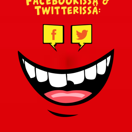
Facebookissa &
Twitterissä: