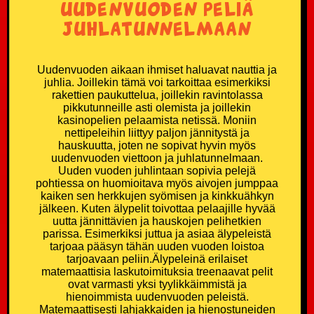
uudenvuoden peliä
juhlatunnelmaan
Uudenvuoden aikaan ihmiset haluavat nauttia ja
juhlia. Joillekin tämä voi tarkoittaa esimerkiksi
rakettien paukuttelua, joillekin ravintolassa
pikkutunneille asti olemista ja joillekin
kasinopelien pelaamista netissä. Moniin
nettipeleihin liittyy paljon jännitystä ja
hauskuutta, joten ne sopivat hyvin myös
uudenvuoden viettoon ja juhlatunnelmaan.
Uuden vuoden juhlintaan sopivia pelejä
pohtiessa on huomioitava myös aivojen jumppaa
kaiken sen herkkujen syömisen ja kinkkuähkyn
jälkeen. Kuten älypelit toivottaa pelaajille hyvää
uutta jännittävien ja hauskojen pelihetkien
parissa. Esimerkiksi juttua ja asiaa älypeleistä
tarjoaa pääsyn tähän uuden vuoden loistoa
tarjoavaan peliin.Älypeleinä erilaiset
matemaattisia laskutoimituksia treenaavat pelit
ovat varmasti yksi tyylikkäimmistä ja
hienoimmista uudenvuoden peleistä.
Matemaattisesti lahjakkaiden ja hienostuneiden