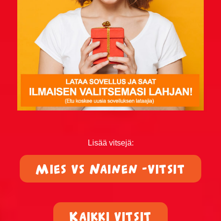
Naisvitsit
Niilo22 vitsit
Parisuhdevitsit
Pieruvitsit
Pikku-Kalle vitsit
Poliisivitsit
Lisää vitsejä:
Politiikkavitsit
Mies vs Nainen -vitsit
Pottukoira vitsit
Puujalkavitsit
Kaikki vitsit