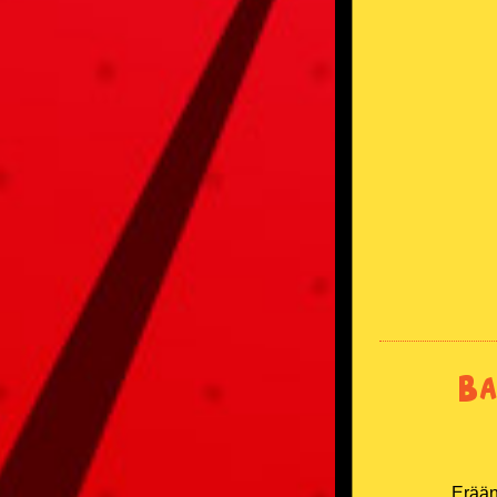
Ba
Eräänä