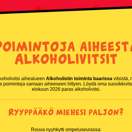
Poimintoja aiheest
Alkoholivitsit
lkoholivitsi aihealueen
Alkoholistin toiminta baarissa
vitsistä, 
a poimintoja samaan aiheeseen liittyen. Löydä oma suosikkivits
elokuun 2026 paras alkoholivitsi.
Ryyppääkö miehesi paljon?
Rouva nyyhkytti ompeluseurassa: