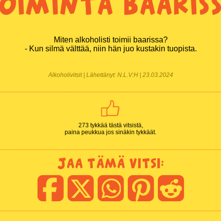
oiminta baaris
X
Instagram
Miten alkoholisti toimii baarissa?
- Kun silmä välttää, niin hän juo kustakin tuopista.
Alkoholivitsit | Lähettänyt: N.L.V:H | 23.03.2024
273 tykkää tästä vitsistä,
paina peukkua jos sinäkin tykkäät.
Jaa tämä vitsi: