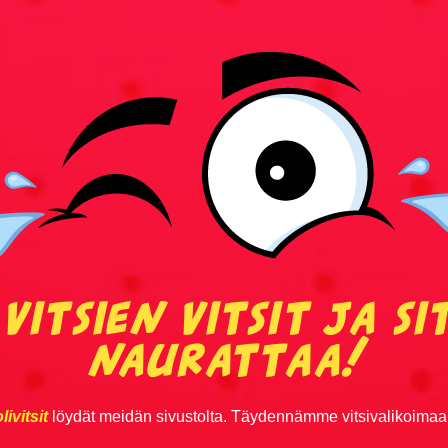
vitsien vitsit ja s
naurattaa!
ivitsit
löydät meidän sivustolta. Täydennämme vitsivalikoima