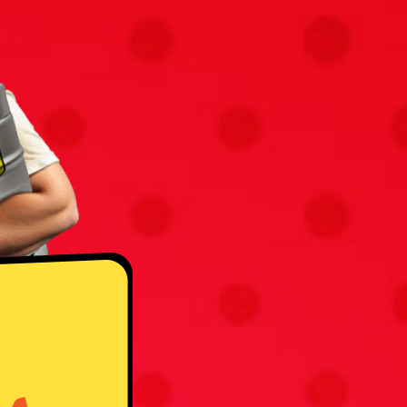
tsit
100 suosituinta vitsiä
Vitsi & huumori artikkelit
Vitsien Vitsit Verkkokauppa