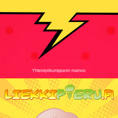
Yhteistyökumppanin mainos: