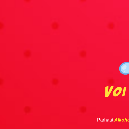
Voi 
Parhaat
Alkohol