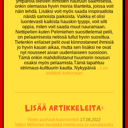
ympärillä olevien ihmisten nauruun saamisesta,
onkin olemassa hyvin monia tilanteita, joissa voit
näin tehdä. Lisäksi voit myös saada inspiraatiota
näistä samoista paikoista. Vaikka et olisi
luontevasti kaikista hauskin tyyppi, voit silti
oppia, miten voit saada muut nauramaan.
Nettipelien kuten Pelimiehen suosittelemat pelit,
on pelaamisesta netissä tullut hyvin suosittua.
Tietenkin erilaiset pelit ovat kiinnostaneet ihmisiä
jo hyvin kauan aikaa, mutta sen lisäksi ne ovat
nyt nousseet aivan uudenlaiseen suosioon.
Tämä onkin mahdollistanut huumorin nousun
osaksi myös pelaamista.Tämä tapahtuu
striimaus-kulttuurin kautta. Nykypäivä
...Lue
artikkeli kokonaan
Lisää artikkeleita:
Netin parhaat kasinovitsit
17.08.2022
Miksi Millioner herättää mielikuvia jo sanatasolla