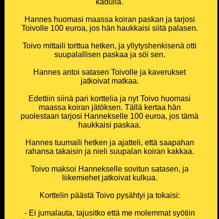
kadulla.
Hannes huomasi maassa koiran paskan ja tarjosi
Toivolle 100 euroa, jos hän haukkaisi siitä palasen.
Toivo mittaili torttua hetken, ja yllytyshenkisenä otti
suupalallisen paskaa ja söi sen.
Hannes antoi satasen Toivolle ja kaverukset
jatkoivat matkaa.
Edettiin siinä pari korttelia ja nyt Toivo huomasi
maassa koiran jätöksen. Tällä kertaa hän
puolestaan tarjosi Hannekselle 100 euroa, jos tämä
haukkaisi paskaa.
Hannes tuumaili hetken ja ajatteli, että saapahan
rahansa takaisin ja nieli suupalan koiran kakkaa.
Toivo maksoi Hannekselle sovitun satasen, ja
liikemiehet jatkoivat kulkua.
Korttelin päästä Toivo pysähtyi ja tokaisi:
- Ei jumalauta, tajusitko että me molemmat syötiin