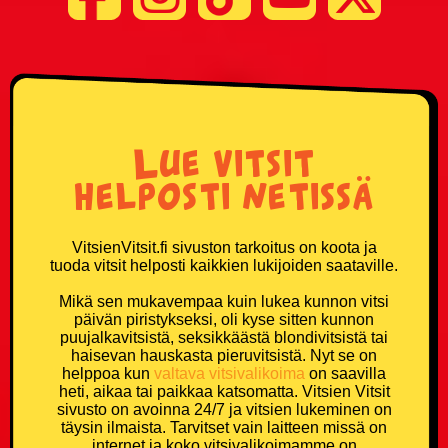
Lue vitsit
helposti netissä
VitsienVitsit.fi sivuston tarkoitus on koota ja
tuoda vitsit helposti kaikkien lukijoiden saataville.
Mikä sen mukavempaa kuin lukea kunnon vitsi
päivän piristykseksi, oli kyse sitten kunnon
puujalkavitsistä, seksikkäästä blondivitsistä tai
haisevan hauskasta pieruvitsistä. Nyt se on
helppoa kun
valtava vitsivalikoima
on saavilla
heti, aikaa tai paikkaa katsomatta. Vitsien Vitsit
sivusto on avoinna 24/7 ja vitsien lukeminen on
täysin ilmaista. Tarvitset vain laitteen missä on
internet ja koko vitsivalikoimamme on