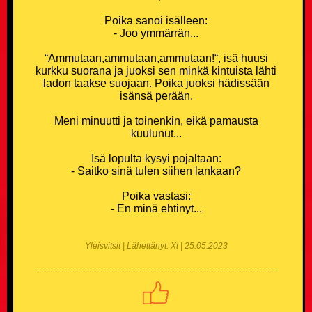
Kouluvitsit
Poika sanoi isälleen:
- Joo ymmärrän...
Ladavitsit
“Ammutaan,ammutaan,ammutaan!“, isä huusi
kurkku suorana ja juoksi sen minkä kintuista lähti
Laihialaisvitsit
ladon taakse suojaan. Poika juoksi hädissään
isänsä perään.
Lääkärivitsit
Meni minuutti ja toinenkin, eikä pamausta
kuulunut...
Maalaisvitsit
Isä lopulta kysyi pojaltaan:
- Saitko sinä tulen siihen lankaan?
Mies vs Nainen -vitsit
Poika vastasi:
- En minä ehtinyt...
Miesvitsit
Yleisvitsit | Lähettänyt: Xt | 25.05.2023
Mitä eroa? -vitsit
Mitä yhteistä? -vitsit