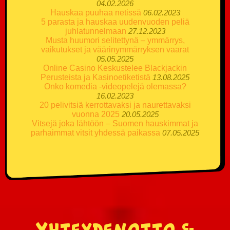
04.02.2026
Hauskaa puuhaa netissä
06.02.2023
5 parasta ja hauskaa uudenvuoden peliä
juhlatunnelmaan
27.12.2023
Musta huumori selitettynä – ymmärrys,
vaikutukset ja väärinymmärryksen vaarat
05.05.2025
Online Casino Keskustelee Blackjackin
Perusteista ja Kasinoetiketistä
13.08.2025
Onko komedia -videopelejä olemassa?
16.02.2023
20 pelivitsiä kerrottavaksi ja naurettavaksi
vuonna 2025
20.05.2025
Vitsejä joka lähtöön – Suomen hauskimmat ja
parhaimmat vitsit yhdessä paikassa
07.05.2025
Yhteydenotto &