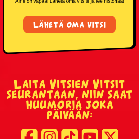
Aihe on vapaa! Lähetä oma vitsisi ja tee historiaa!
Lähetä oma vitsi
Laita Vitsien Vitsit
seurantaan, niin saat
huumoria joka
päivään: