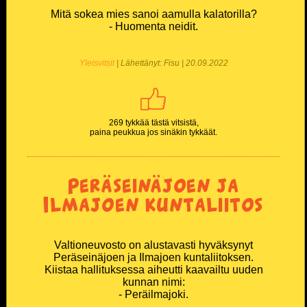
Mitä sokea mies sanoi aamulla kalatorilla?
- Huomenta neidit.
Yleisvitsit
| Lähettänyt: Fisu | 20.09.2022
269 tykkää tästä vitsistä,
paina peukkua jos sinäkin tykkäät.
Peräseinäjoen ja
Ilmajoen kuntaliitos
Valtioneuvosto on alustavasti hyväksynyt
Peräseinäjoen ja Ilmajoen kuntaliitoksen.
Kiistaa hallituksessa aiheutti kaavailtu uuden
kunnan nimi:
- Peräilmajoki.