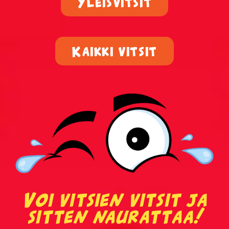
Yleisvitsit
Vanhusvitsit
Kaikki vitsit
Vankilavitsit
Yleisvitsit
SUOSITUIMMAT VITSIT
Eniten tykätyt vitsit
Päivän katsotuimmat vitsit
Viikon katsotuimmat vitsit
Voi vitsien vitsit ja
Kuukauden katsotuimmat vitsit
sitten naurattaa!
100 suosituinta vitsiä