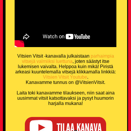
Vitsien Vitsit -kanavalla julkaistaan
parhaimpia
vitsejä valmiiksi luettuna
, joten säästyt itse
lukemisen vaivalta. Helppoa kuin mikä! Piristä
arkeasi kuuntelemalla vitsejä klikkamalla linkkiä:
Vitsien Vitsit Youtube
.
Kanavamme tunnus on @VitsienVitsit.
Laita toki kanavamme tilaukseen, niin saat aina
uusimmat vitsit katsottavaksi ja pysyt huumorin
harjalla mukana!