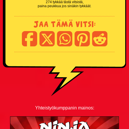
274 tykkää tästä vitsistä,
Naisvitsit
paina peukkua jos sinäkin tykkäät.
Niilo22 vitsit
Jaa tämä vitsi:
Parisuhdevitsit
Pieruvitsit
Pikku-Kalle vitsit
Poliisivitsit
Politiikkavitsit
Pottukoira vitsit
Yhteistyökumppanin mainos:
Puujalkavitsit