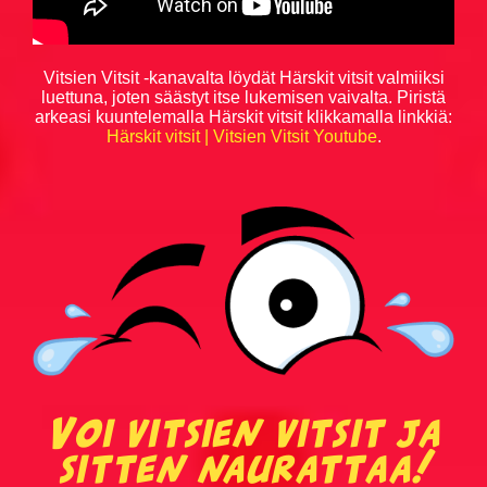
KATSO, KUUNTELE TAI PELAA
Vitsien Vitsit -kanavalta löydät Härskit vitsit valmiiksi
Kaikki vitsit
luettuna, joten säästyt itse lukemisen vaivalta. Piristä
arkeasi kuuntelemalla Härskit vitsit klikkamalla linkkiä:
Härskit vitsit | Vitsien Vitsit Youtube
.
Kuuntele valmiiksi luettuja vitsejä
Pelaa Vitsien Vitsit -peliä ja voita
Satunnainen vitsi
Vitsi & huumori artikkelit
TIEDÄTKÖ HYVÄN VITSIN?
Voi vitsien vitsit ja
Lähetä oma vitsi ja tee historiaa
sitten naurattaa!
VERKKOKAUPPA