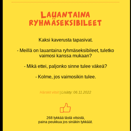
Lauantaina
ryhmäseksibileet
Kaksi kaverusta tapasivat.
- Meillä on lauantaina ryhmäseksibileet, tuletko
vaimosi kanssa mukaan?
- Mikä ettei, paljonko sinne tulee väkeä?
- Kolme, jos vaimosikin tulee.
Härskit vitsit
| Lisätty: 06.11.2022
268 tykkää tästä vitsistä,
paina peukkua jos sinäkin tykkäät.