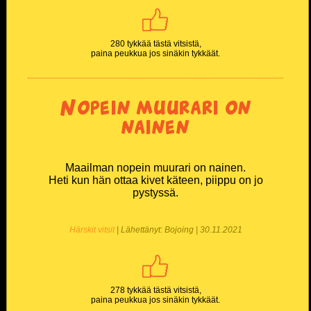
280 tykkää tästä vitsistä,
paina peukkua jos sinäkin tykkäät.
Nopein muurari on
nainen
Maailman nopein muurari on nainen.
Heti kun hän ottaa kivet käteen, piippu on jo
pystyssä.
Härskit vitsit
| Lähettänyt: Bojoing | 30.11.2021
278 tykkää tästä vitsistä,
paina peukkua jos sinäkin tykkäät.