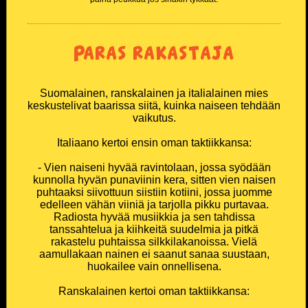
Paras rakastaja
Suomalainen, ranskalainen ja italialainen mies
keskustelivat baarissa siitä, kuinka naiseen tehdään
vaikutus.
Italiaano kertoi ensin oman taktiikkansa:
- Vien naiseni hyvää ravintolaan, jossa syödään
kunnolla hyvän punaviinin kera, sitten vien naisen
puhtaaksi siivottuun siistiin kotiini, jossa juomme
edelleen vähän viiniä ja tarjolla pikku purtavaa.
Radiosta hyvää musiikkia ja sen tahdissa
tanssahtelua ja kiihkeitä suudelmia ja pitkä
rakastelu puhtaissa silkkilakanoissa. Vielä
aamullakaan nainen ei saanut sanaa suustaan,
huokailee vain onnellisena.
Ranskalainen kertoi oman taktiikkansa: