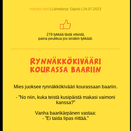
Härskit vitsit
| Lähettänyt: Gigolo | 24.07.2023
279 tykkää tästä vitsistä,
paina peukkua jos sinäkin tykkäät.
Rynnäkkökivääri
kourassa baariin
Mies juoksee rynnäkkökivääri kourassaan baariin.
- ”No niin, kuka teistä kusipäistä makasi vaimoni
kanssa?”
Vanha baarikärpänen vastaa:
- ”Ei taida lipas riittää.”