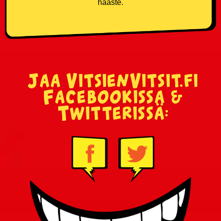
haaste.
Jaa VitsienVitsit.fi
Facebookissa &
Twitterissä: