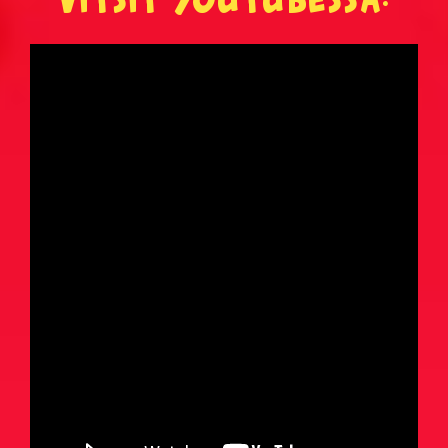
Vanhusvitsit
Vankilavitsit
Yleisvitsit
SUOSITUIMMAT VITSIT
Eniten tykätyt vitsit
Päivän katsotuimmat vitsit
Viikon katsotuimmat vitsit
Kuukauden katsotuimmat vitsit
100 suosituinta vitsiä