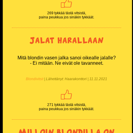
269 tykkää tästä vitsistä,
paina peukkua jos sinäkin tykkäät.
Jalat harallaan
Mitä blondin vasen jalka sanoi oikealle jalalle?
- Ei mitään. Ne eivät ole tavanneet.
Blondivitsit
| Lähettänyt: Haarakonttori | 11.11.2021
271 tykkää tästä vitsistä,
paina peukkua jos sinäkin tykkäät.
Milloin blondilla on