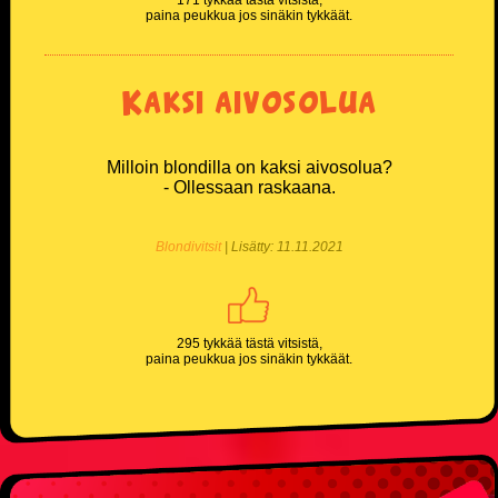
paina peukkua jos sinäkin tykkäät.
Kaksi aivosolua
Milloin blondilla on kaksi aivosolua?
- Ollessaan raskaana.
Blondivitsit
| Lisätty: 11.11.2021
295 tykkää tästä vitsistä,
paina peukkua jos sinäkin tykkäät.