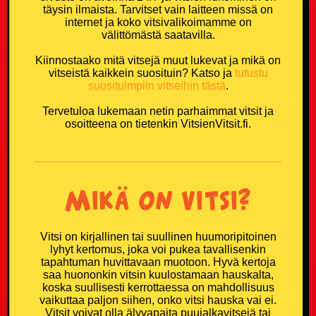
täysin ilmaista. Tarvitset vain laitteen missä on
internet ja koko vitsivalikoimamme on
välittömästä saatavilla.
Kiinnostaako mitä vitsejä muut lukevat ja mikä on
vitseistä kaikkein suosituin? Katso ja
tutustu
suosituimpiin vitseihin tästä
.
Tervetuloa lukemaan netin parhaimmat vitsit ja
osoitteena on tietenkin VitsienVitsit.fi.
Mikä on vitsi?
Vitsi on kirjallinen tai suullinen huumoripitoinen
lyhyt kertomus, joka voi pukea tavallisenkin
tapahtuman huvittavaan muotoon. Hyvä kertoja
saa huononkin vitsin kuulostamaan hauskalta,
koska suullisesti kerrottaessa on mahdollisuus
vaikuttaa paljon siihen, onko vitsi hauska vai ei.
Vitsit voivat olla älyvapaita puujalkavitsejä tai