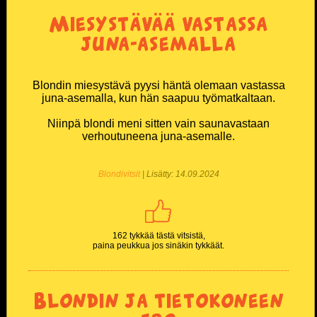
Miesystävää vastassa
juna-asemalla
Blondin miesystävä pyysi häntä olemaan vastassa
juna-asemalla, kun hän saapuu työmatkaltaan.
Niinpä blondi meni sitten vain saunavastaan
verhoutuneena juna-asemalle.
Blondivitsit
| Lisätty: 14.09.2024
162 tykkää tästä vitsistä,
paina peukkua jos sinäkin tykkäät.
Blondin ja tietokoneen