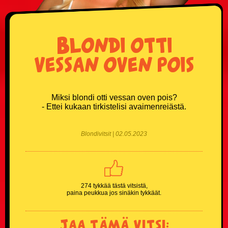
Donald Trump vitsit
Blondi otti
Eläinvitsit
vessan oven pois
Härskit vitsit
Hölmöläisvitsit
Miksi blondi otti vessan oven pois?
- Ettei kukaan tirkistelisi avaimenreiästä.
Insinöörivitsit
Blondivitsit | 02.05.2023
Japanilaisvitsit
Jonnevitsit
274 tykkää tästä vitsistä,
Jouluvitsit
paina peukkua jos sinäkin tykkäät.
Kasinovitsit
Jaa tämä vitsi: