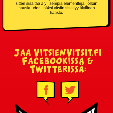
sitten sisältää älyllisempiä elementtejä, jolloin
hauskuuden lisäksi vitsiin sisältyy älyllinen
haaste.
Jaa VitsienVitsit.fi
Facebookissa &
Twitterissä: