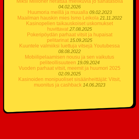
Miksi Millioner herättää mielikuvia jo sanatasolla
04.02.2026
Huumoria meillä ja muualla
09.02.2023
Maailman hauskin mies Ismo Leikola
21.11.2022
Kasinopelien taikauskoiset uskomukset
huvittavat
27.08.2025
Pokeripöydän parhaat vitsit ja hupaisat
pelitarinat
15.09.2025
Kuuntele valmiiksi luettuja vitsejä Youtubessa
08.08.2022
Mobiilipelaamisen nousu ja sen vaikutus
peliteollisuuteen
19.09.2024
Vuoden parhaat vitsit, meemit ja huumori 2025
02.09.2025
Kasinoiden monipuoliset sisäänheittäjät: Vitsit,
muonitus ja cashback
14.06.2023