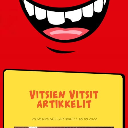
Vitsien Vitsit
artikkelit
VITSIENVITSIT.FI ARTIKKELI | 09.09.2022