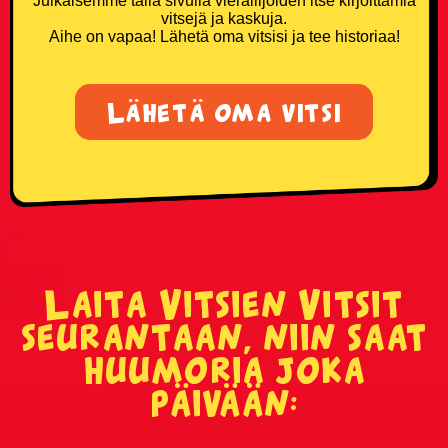
Julkaisemme tällä sivulla vierailijoiden itse kirjoittamia
vitsejä ja kaskuja.
Aihe on vapaa! Lähetä oma vitsisi ja tee historiaa!
Lähetä oma vitsi
Laita Vitsien Vitsit
seurantaan, niin saat
huumoria joka
päivään: