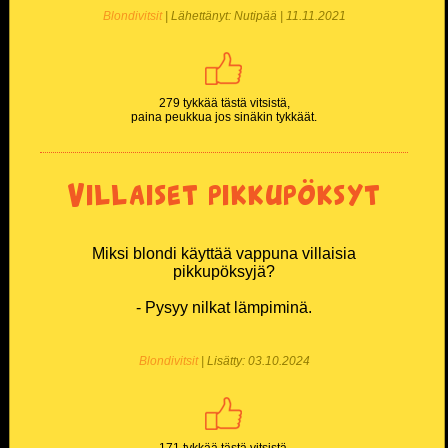
Blondivitsit
| Lähettänyt: Nutipää | 11.11.2021
279 tykkää tästä vitsistä,
paina peukkua jos sinäkin tykkäät.
Villaiset pikkupöksyt
Miksi blondi käyttää vappuna villaisia
pikkupöksyjä?
- Pysyy nilkat lämpiminä.
Blondivitsit
| Lisätty: 03.10.2024
171 tykkää tästä vitsistä,