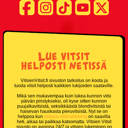
Lue vitsit
helposti netissä
VitsienVitsit.fi sivuston tarkoitus on koota ja
tuoda vitsit helposti kaikkien lukijoiden saataville.
Mikä sen mukavempaa kuin lukea kunnon vitsi
päivän piristykseksi, oli kyse sitten kunnon
puujalkavitsistä, seksikkäästä blondivitsistä tai
haisevan hauskasta pieruvitsistä. Nyt se on
helppoa kun
valtava vitsivalikoima
on saavilla
heti, aikaa tai paikkaa katsomatta. Vitsien Vitsit
sivusto on avoinna 24/7 ja vitsien lukeminen on