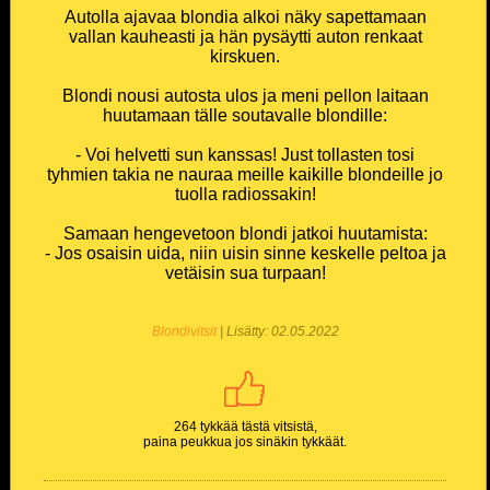
Autolla ajavaa blondia alkoi näky sapettamaan
TikTok
vallan kauheasti ja hän pysäytti auton renkaat
kirskuen.
Twitter X
Blondi nousi autosta ulos ja meni pellon laitaan
huutamaan tälle soutavalle blondille:
Instagram
- Voi helvetti sun kanssas! Just tollasten tosi
tyhmien takia ne nauraa meille kaikille blondeille jo
tuolla radiossakin!
Samaan hengevetoon blondi jatkoi huutamista:
- Jos osaisin uida, niin uisin sinne keskelle peltoa ja
vetäisin sua turpaan!
Blondivitsit
| Lisätty: 02.05.2022
264 tykkää tästä vitsistä,
paina peukkua jos sinäkin tykkäät.