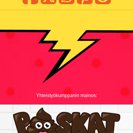
Yhteistyökumppanin mainos: