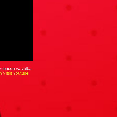
lukemisen vaivalta.
en Vitsit Youtube
.