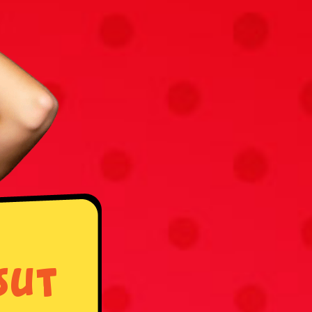
tsit
100 suosituinta vitsiä
Vitsi & huumori artikkelit
sut
Vitsien Vitsit Verkkokauppa