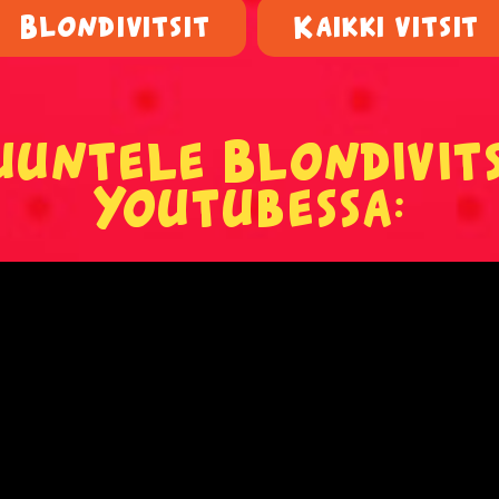
Blondivitsit
Kaikki vitsit
uuntele Blondivits
Youtubessa: