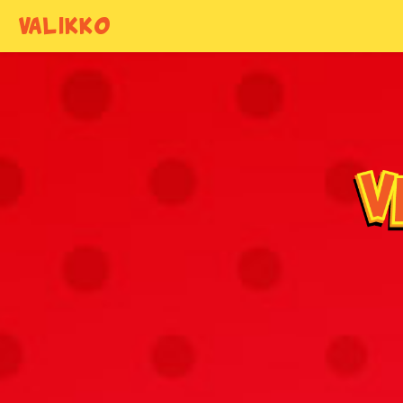
VALIKKO
VITSIEN AIHEET
Alkoholivitsit
Anoppivitsit
Armeijavitsit
Eläinvitsit
Härskit vitsit
Hölmöläisvitsit
Ladavitsit
Laihialaisvitsit
Lääkärivitsit
Naisvitsit
Niilo22 vitsit
Parisuhdevitsit
Puujalkavitsit
Ruotsalaisvitsit
Sairaat vitsit
Tuksu vitsit
Turkulaisvitsit
Urheiluvitsit