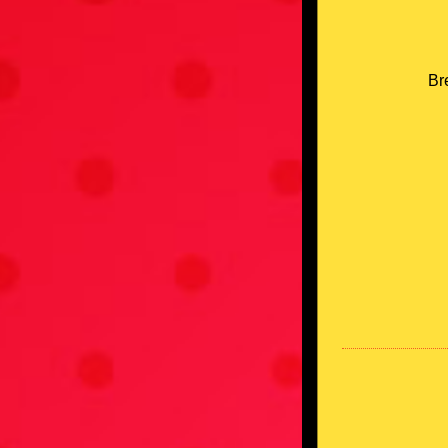
SOSIAALINEN MEDIA
Facebook
Youtube
TikTok
Twitter 
Br