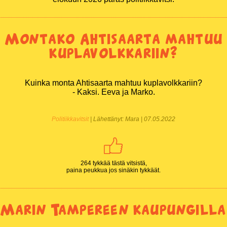
Montako Ahtisaarta mahtuu
kuplavolkkariin?
Kuinka monta Ahtisaarta mahtuu kuplavolkkariin?
- Kaksi. Eeva ja Marko.
Politiikkavitsit
| Lähettänyt: Mara | 07.05.2022
264 tykkää tästä vitsistä,
paina peukkua jos sinäkin tykkäät.
 Marin Tampereen kaupungilla 