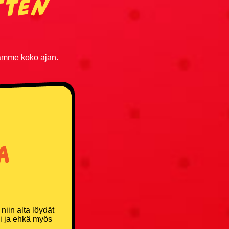
itten
amme koko ajan.
a
 niin alta löydät
i ja ehkä myös