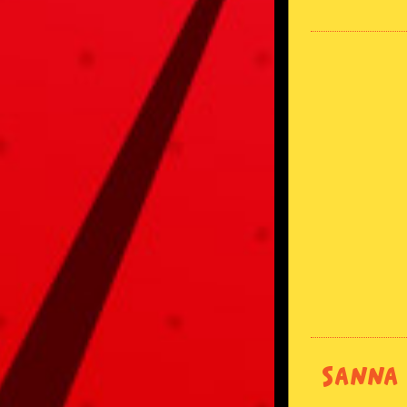
Sanna