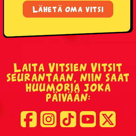
Lähetä oma vitsi
Laita Vitsien Vitsit
seurantaan, niin saat
huumoria joka
päivään: