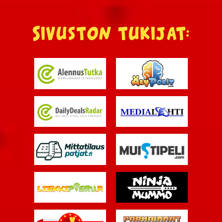
Sivuston tukijat: