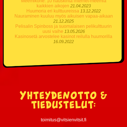
Meemikone: 10 hauskinta internet-meemiä
kaikkien aikojen
21.04.2023
Huumoria eri kulttuureissa
13.12.2022
Nauraminen kuuluu myös aikuisen vapaa-aikaan
21.12.2025
Pelisalin Spinboss ja suomalaisen pelikulttuurin
uusi vaihe
13.05.2026
Kasinosetä arvostelee kasinot reilulla huumorilla
16.09.2022
Yhteydenotto &
tiedustelut:
toimitus@vitsienvitsit.fi