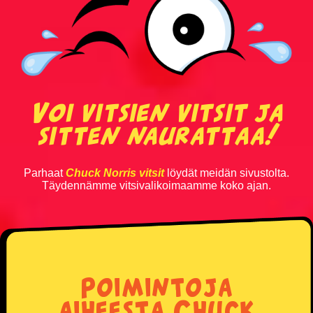
KATSO, KUUNTELE TAI PELAA
Kaikki vitsit
Kuuntele valmiiksi luettuja vitsejä
Voi vitsien vitsit ja
sitten naurattaa!
Pelaa Vitsien Vitsit -peliä ja voita
Satunnainen vitsi
Parhaat
Chuck Norris vitsit
löydät meidän sivustolta.
Täydennämme vitsivalikoimaamme koko ajan.
Vitsi & huumori artikkelit
TIEDÄTKÖ HYVÄN VITSIN?
Lähetä oma vitsi ja tee historiaa
Poimintoja
aiheesta Chuck
VERKKOKAUPPA