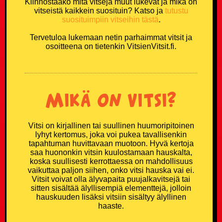
Kiinnostaako mitä vitsejä muut lukevat ja mikä on
vitseistä kaikkein suosituin? Katso ja
tutustu
suosituimpiin vitseihin tästä
.
Tervetuloa lukemaan netin parhaimmat vitsit ja
osoitteena on tietenkin VitsienVitsit.fi.
Mikä on vitsi?
Vitsi on kirjallinen tai suullinen huumoripitoinen
lyhyt kertomus, joka voi pukea tavallisenkin
tapahtuman huvittavaan muotoon. Hyvä kertoja
saa huononkin vitsin kuulostamaan hauskalta,
koska suullisesti kerrottaessa on mahdollisuus
vaikuttaa paljon siihen, onko vitsi hauska vai ei.
Vitsit voivat olla älyvapaita puujalkavitsejä tai
sitten sisältää älyllisempiä elementtejä, jolloin
hauskuuden lisäksi vitsiin sisältyy älyllinen
haaste.