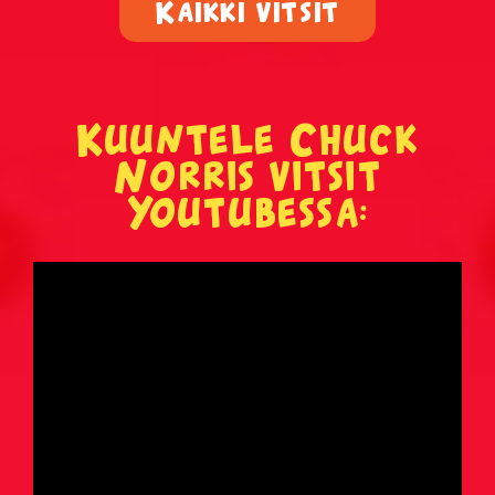
Kaikki vitsit
Ruotsalaisvitsit
Sairaat vitsit
Savolaisvitsit
Kuuntele Chuck
Norris vitsit
Suomalainen ruotsalainen ja norjalainen vitsit
Youtubessa:
Tauski vitsit
Tesla-vitsit
Tuksu vitsit
Turkulaisvitsit
Urheiluvitsit
Uskonto vitsit