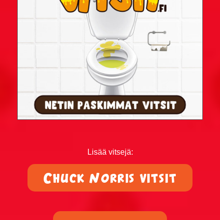
Naisvitsit
Niilo22 vitsit
Parisuhdevitsit
Pieruvitsit
Pikku-Kalle vitsit
Poliisivitsit
Politiikkavitsit
Lisää vitsejä:
Pottukoira vitsit
Chuck Norris vitsit
Puujalkavitsit