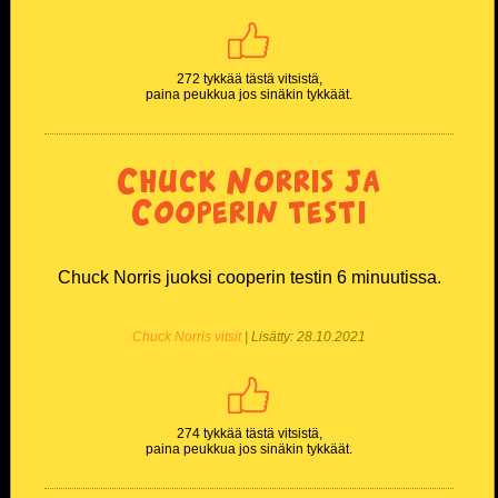
272 tykkää tästä vitsistä,
paina peukkua jos sinäkin tykkäät.
Chuck Norris ja
Cooperin testi
Chuck Norris juoksi cooperin testin 6 minuutissa.
Chuck Norris vitsit
| Lisätty: 28.10.2021
274 tykkää tästä vitsistä,
paina peukkua jos sinäkin tykkäät.