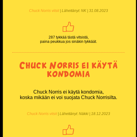
Chuck Norris vitsit
| Lähettänyt: NK | 31.08.2023
287 tykkää tästä vitsistä,
paina peukkua jos sinäkin tykkäät.
Chuck Norris ei käytä
kondomia
Chuck Norris ei käytä kondomia,
koska mikään ei voi suojata Chuck Norrisilta.
Chuck Norris vitsit
| Lähettänyt: Näkki | 18.12.2023