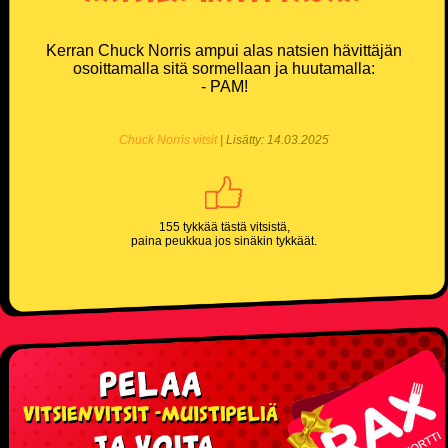
Kerran Chuck Norris ampui alas natsien hävittäjän
osoittamalla sitä sormellaan ja huutamalla:
- PAM!
Chuck Norris vitsit
| Lisätty: 14.03.2025
155 tykkää tästä vitsistä,
paina peukkua jos sinäkin tykkäät.