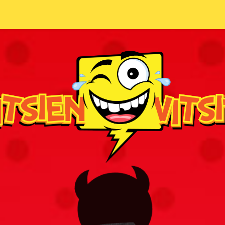
Asianajajavitsit
Basistivitsit
Blondivitsit
Insinöörivitsit
Japanilaisvitsit
Jonnevitsit
Maalaisvitsit
Mies vs Nainen -vitsit
Miesvitsit
Pieruvitsit
Pikku-Kalle vitsit
Poliisivitsit
Savolaisvitsit
Suomalainen ruotsalainen ja norja
Uskonto vitsit
Vanhusvitsit
Vankilavitsit