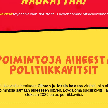
kavitsit
löydät meidän sivustolta. Täydennämme vitsivalikoima
Poimintoja aiheest
Politiikkavitsit
litiikkavitsi aihealueen
Clinton ja Jeltsin kalassa
vitsistä, niin a
oimintoja samaan aiheeseen liittyen. Löydä oma suosikkivitsi j
elokuun 2026 paras politiikkavitsi.