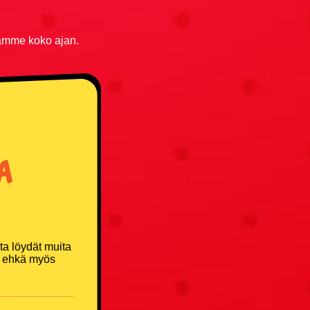
amme koko ajan.
a
lta löydät muita
a ehkä myös