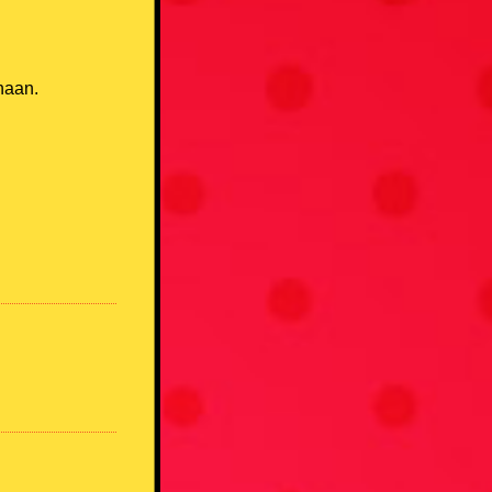
anaan.