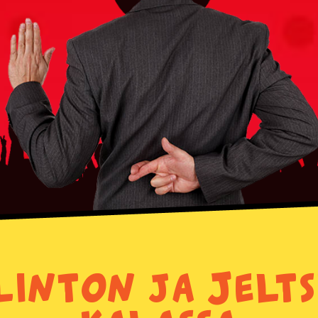
Viikon katsotuimmat vitsit
Kuukauden katsotuimmat vi
Pelaa Vitsien Vitsit -peliä ja voita
Satunnainen vitsi
linton ja Jelts
aidat
Lippikset ja myssyt
Mukit ja tarvikkeet