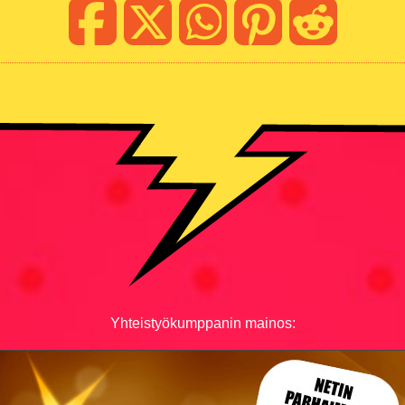
Yhteistyökumppanin mainos: