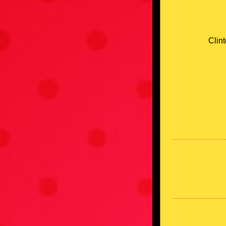
SOSIAALINEN MEDIA
Facebook
Youtube
TikTok
Twitter 
Clint