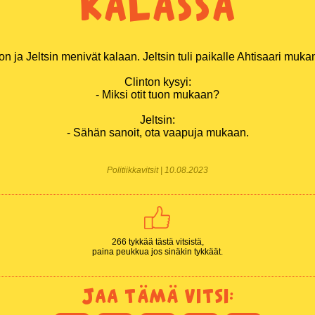
kalassa
X
Instagram
on ja Jeltsin menivät kalaan. Jeltsin tuli paikalle Ahtisaari muk
Clinton kysyi:
- Miksi otit tuon mukaan?
Jeltsin:
- Sähän sanoit, ota vaapuja mukaan.
Politiikkavitsit | 10.08.2023
266 tykkää tästä vitsistä,
paina peukkua jos sinäkin tykkäät.
Jaa tämä vitsi: