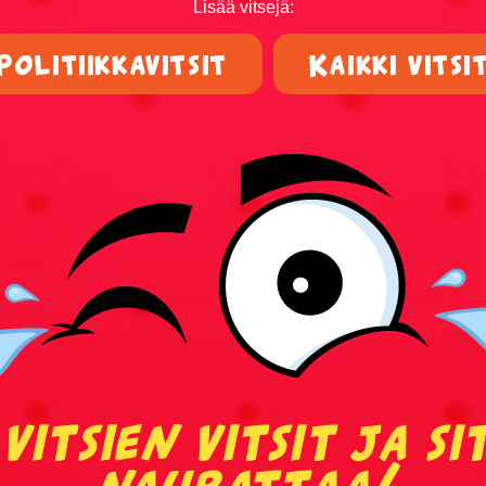
Lisää vitsejä:
Politiikkavitsit
Kaikki vitsi
vitsien vitsit ja s
naurattaa!