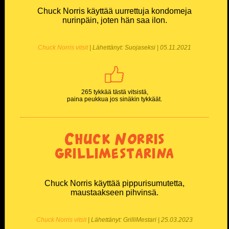
Chuck Norris käyttää uurrettuja kondomeja
nurinpäin, joten hän saa ilon.
Chuck Norris vitsit
| Lähettänyt: Suojaseksi | 05.11.2021
265 tykkää tästä vitsistä,
paina peukkua jos sinäkin tykkäät.
Chuck Norris
grillimestarina
Chuck Norris käyttää pippurisumutetta,
maustaakseen pihvinsä.
Chuck Norris vitsit
| Lähettänyt: GrilliMestari | 25.03.2023