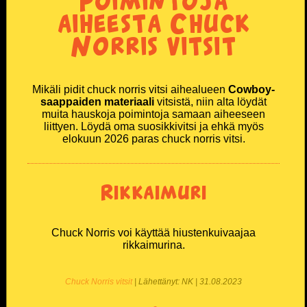
aiheesta Chuck
Miesten T-paidat
Norris vitsit
Naisten T-paidat
Mikäli pidit chuck norris vitsi aihealueen
Cowboy-
Lasten paidat
saappaiden materiaali
vitsistä, niin alta löydät
muita hauskoja poimintoja samaan aiheeseen
Lippikset ja myssyt
liittyen. Löydä oma suosikkivitsi ja ehkä myös
elokuun 2026 paras chuck norris vitsi.
Mukit ja tarvikkeet
Rikkaimuri
Vitsien Vitsit Verkkokauppa
SOSIAALINEN MEDIA
Chuck Norris voi käyttää hiustenkuivaajaa
rikkaimurina.
Facebook
Chuck Norris vitsit
| Lähettänyt: NK | 31.08.2023
Youtube