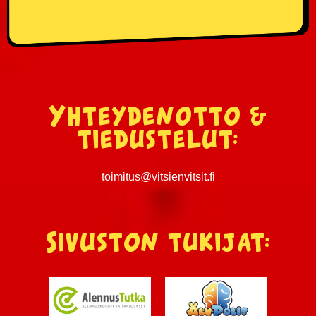
Yhteydenotto &
tiedustelut:
toimitus@vitsienvitsit.fi
Sivuston tukijat: