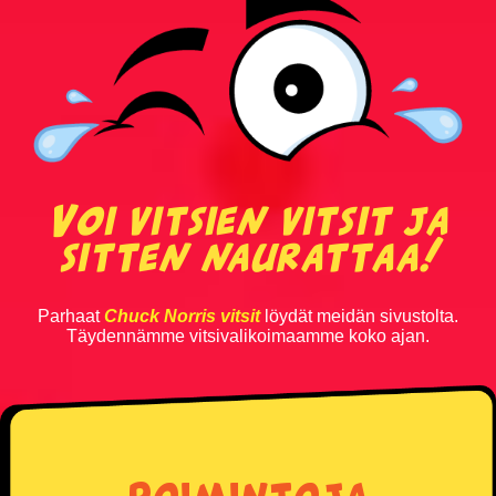
KATSO, KUUNTELE TAI PELAA
Kaikki vitsit
Kuuntele valmiiksi luettuja vitsejä
Voi vitsien vitsit ja
Pelaa Vitsien Vitsit -peliä ja voita
sitten naurattaa!
Satunnainen vitsi
Vitsi & huumori artikkelit
Parhaat
Chuck Norris vitsit
löydät meidän sivustolta.
Täydennämme vitsivalikoimaamme koko ajan.
TIEDÄTKÖ HYVÄN VITSIN?
Lähetä oma vitsi ja tee historiaa
VERKKOKAUPPA
Poimintoja