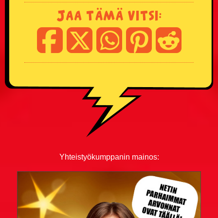
Kouluvitsit
Jaa tämä vitsi:
Ladavitsit
Laihialaisvitsit
Lääkärivitsit
Maalaisvitsit
Mies vs Nainen -vitsit
Miesvitsit
Yhteistyökumppanin mainos:
Mitä eroa? -vitsit
Mitä yhteistä? -vitsit