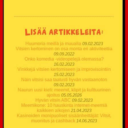
Lisää artikkeleita:
Huumoria meillä ja muualla
09.02.2023
Vitsien kertominen on osa monta eri aktiviteettia
09.09.2022
Onko komedia -videopelejä olemassa?
16.02.2023
Vinkkejä vitsien kertomiseen ja improvisointiin
15.02.2023
Näin vitsisi saa taatusti hyvän vastaanoton
09.02.2023
Naurun uusi kieli: meemit, klipit ja kulttuurinen
ajoitus
05.05.2026
Hyvän vitsin ABC
09.02.2023
Meemikone: 10 hauskinta internet-meemiä
kaikkien aikojen
21.04.2023
Kasinoiden monipuoliset sisäänheittäjät: Vitsit,
muonitus ja cashback
14.06.2023