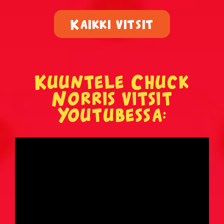
Ruotsalaisvitsit
Kaikki vitsit
Sairaat vitsit
Savolaisvitsit
Kuuntele Chuck
Suomalainen ruotsalainen ja norjalainen vitsit
Norris vitsit
Tauski vitsit
Youtubessa:
Tesla-vitsit
Tuksu vitsit
Turkulaisvitsit
Urheiluvitsit
Uskonto vitsit