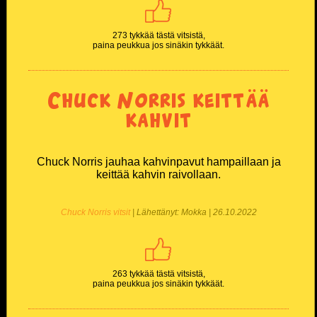
TikTok
273 tykkää tästä vitsistä,
paina peukkua jos sinäkin tykkäät.
Twitter X
Instagram
Chuck Norris keittää
kahvit
Chuck Norris jauhaa kahvinpavut hampaillaan ja
keittää kahvin raivollaan.
Chuck Norris vitsit
| Lähettänyt: Mokka | 26.10.2022
263 tykkää tästä vitsistä,
paina peukkua jos sinäkin tykkäät.