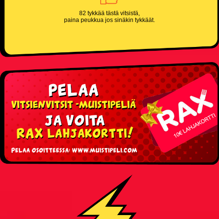
82 tykkää tästä vitsistä,
paina peukkua jos sinäkin tykkäät.