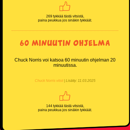
269 tykkää tästä vitsistä,
paina peukkua jos sinäkin tykkäät.
60 minuutin ohjelma
Chuck Norris voi katsoa 60 minuutin ohjelman 20
minuutissa.
Chuck Norris vitsit
| Lisätty: 11.03.2025
144 tykkää tästä vitsistä,
paina peukkua jos sinäkin tykkäät.