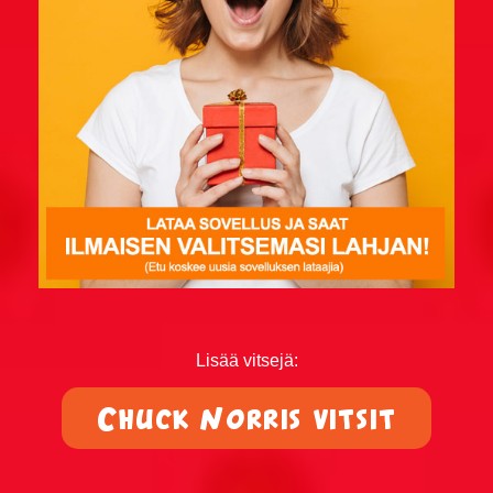
Naisvitsit
Niilo22 vitsit
Parisuhdevitsit
Pieruvitsit
Pikku-Kalle vitsit
Poliisivitsit
Politiikkavitsit
Lisää vitsejä:
Pottukoira vitsit
Chuck Norris vitsit
Puujalkavitsit