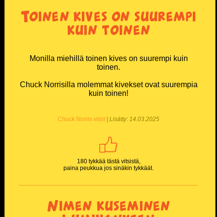
Toinen kives on suurempi
kuin toinen
Monilla miehillä toinen kives on suurempi kuin
toinen.
Chuck Norrisilla molemmat kivekset ovat suurempia
kuin toinen!
Chuck Norris vitsit
| Lisätty: 14.03.2025
180 tykkää tästä vitsistä,
paina peukkua jos sinäkin tykkäät.
Nimen kuseminen