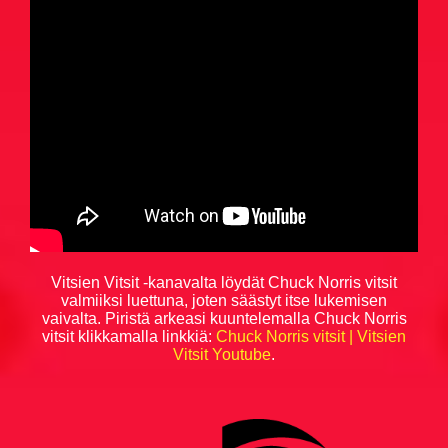
Vanhusvitsit
Vankilavitsit
Yleisvitsit
SUOSITUIMMAT VITSIT
Eniten tykätyt vitsit
Vitsien Vitsit -kanavalta löydät Chuck Norris vitsit
Päivän katsotuimmat vitsit
valmiiksi luettuna, joten säästyt itse lukemisen
vaivalta. Piristä arkeasi kuuntelemalla Chuck Norris
vitsit klikkamalla linkkiä:
Chuck Norris vitsit | Vitsien
Viikon katsotuimmat vitsit
Vitsit Youtube
.
Kuukauden katsotuimmat vitsit
100 suosituinta vitsiä