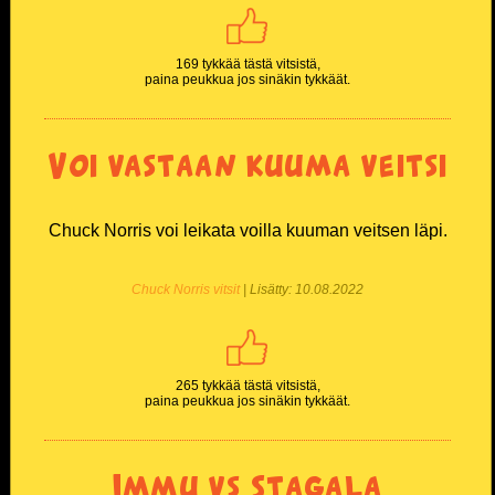
TikTok
169 tykkää tästä vitsistä,
paina peukkua jos sinäkin tykkäät.
Twitter X
Instagram
Voi vastaan kuuma veitsi
Chuck Norris voi leikata voilla kuuman veitsen läpi.
Chuck Norris vitsit
| Lisätty: 10.08.2022
265 tykkää tästä vitsistä,
paina peukkua jos sinäkin tykkäät.
Immu vs Stagala