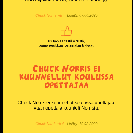
Chuck Norris vitsit
| Lisätty: 07.04.2025
83 tykkää tästä vitsistä,
paina peukkua jos sinäkin tykkäät.
Chuck Norris ei
kuunnellut koulussa
opettajaa
Chuck Norris ei kuunnellut koulussa opettajaa,
vaan opettaja kuunteli Norrisia.
Chuck Norris vitsit
| Lisätty: 10.08.2022