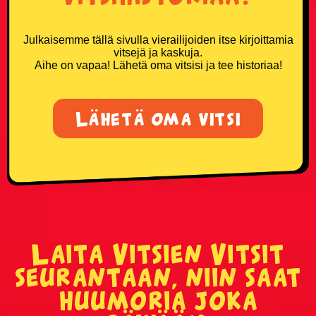
Julkaisemme tällä sivulla vierailijoiden itse kirjoittamia
vitsejä ja kaskuja.
Aihe on vapaa! Lähetä oma vitsisi ja tee historiaa!
Lähetä oma vitsi
Laita Vitsien Vitsit
seurantaan, niin saat
huumoria joka