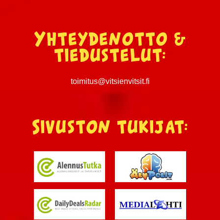
Yhteydenotto &
tiedustelut:
toimitus@vitsienvitsit.fi
Sivuston tukijat: