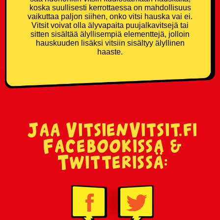
koska suullisesti kerrottaessa on mahdollisuus
vaikuttaa paljon siihen, onko vitsi hauska vai ei.
Vitsit voivat olla älyvapaita puujalkavitsejä tai
sitten sisältää älyllisempiä elementtejä, jolloin
hauskuuden lisäksi vitsiin sisältyy älyllinen
haaste.
Jaa VitsienVitsit.fi
Facebookissa &
Twitterissä: