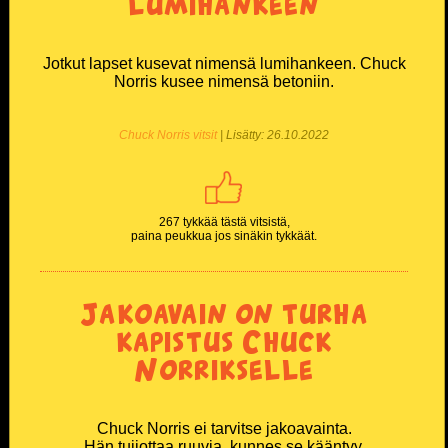
lumihankeen
Jotkut lapset kusevat nimensä lumihankeen. Chuck
Norris kusee nimensä betoniin.
Chuck Norris vitsit
| Lisätty: 26.10.2022
267 tykkää tästä vitsistä,
paina peukkua jos sinäkin tykkäät.
Jakoavain on turha
kapistus Chuck
Norrikselle
Chuck Norris ei tarvitse jakoavainta.
Hän tuijottaa ruuvia, kunnes se kääntyy.