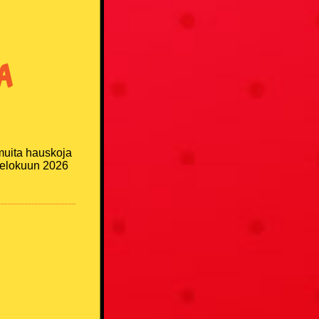
a
t muita hauskoja
s elokuun 2026