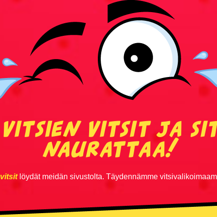
vitsien vitsit ja s
naurattaa!
vitsit
löydät meidän sivustolta. Täydennämme vitsivalikoimaam