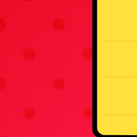
SOSIAALINEN MEDIA
Facebook
Youtube
TikTok
Twitter 