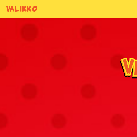
VALIKKO
VITSIEN AIHEET
Alkoholivitsit
Anoppivitsit
Armeijavitsit
Eläinvitsit
Härskit vitsit
Hölmöläisvitsit
Ladavitsit
Laihialaisvitsit
Lääkärivitsit
Naisvitsit
Niilo22 vitsit
Parisuhdevitsit
Puujalkavitsit
Ruotsalaisvitsit
Sairaat vitsit
Tuksu vitsit
Turkulaisvitsit
Urheiluvitsit