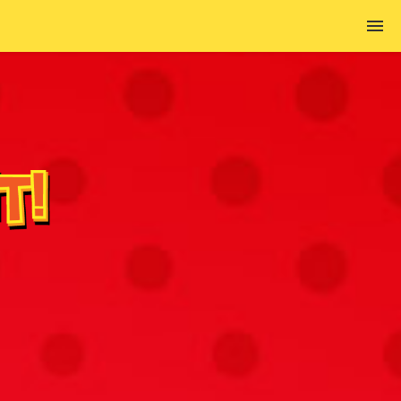
Chuck Norris vitsit
Donald Trump vitsit
Jouluvitsit
Kasinovitsit
Kouluvitsit
Mitä eroa? -vitsit
Mitä yhteistä? -vitsit
Politiikkavitsit
Pottukoira vitsit
lainen vitsit
Tauski vitsit
Tesla-vitsit
Yleisvitsit