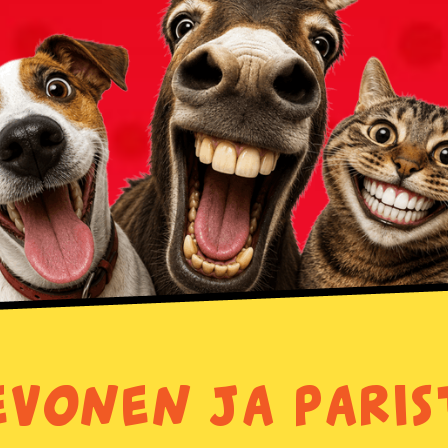
Viikon katsotuimmat vitsit
Kuukauden katsotuimmat vi
Pelaa Vitsien Vitsit -peliä ja voita
Satunnainen vitsi
evonen ja paris
aidat
Lippikset ja myssyt
Mukit ja tarvikkeet