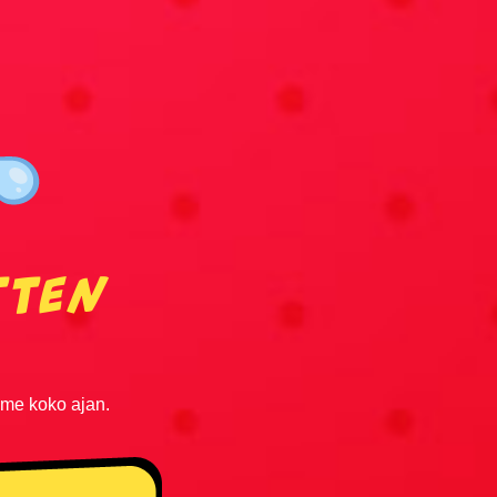
itten
me koko ajan.