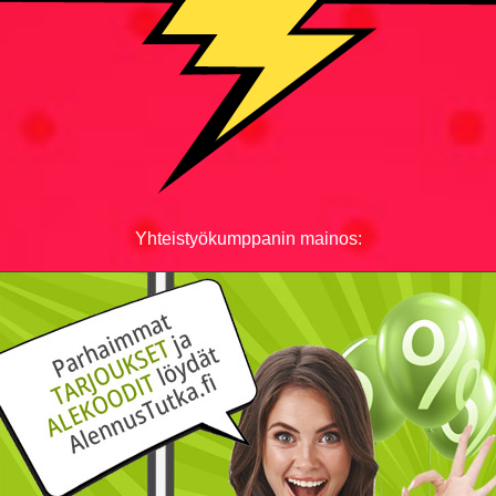
Yhteistyökumppanin mainos: