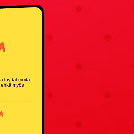
a
lta löydät muita
a ehkä myös
a