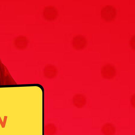
tsit
100 suosituinta vitsiä
Vitsi & huumori artikkelit
n
Vitsien Vitsit Verkkokauppa