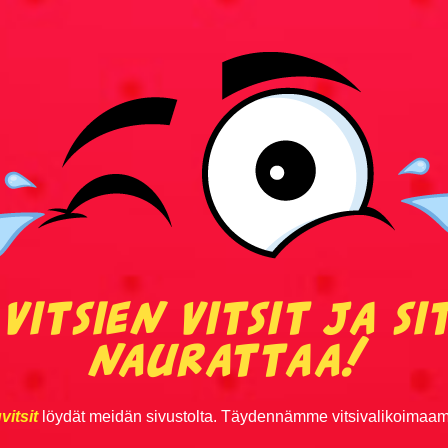
vitsien vitsit ja s
naurattaa!
vitsit
löydät meidän sivustolta. Täydennämme vitsivalikoimaa