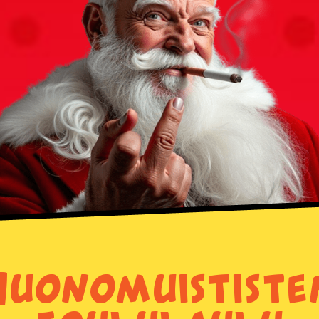
Viikon katsotuimmat vitsit
Kuukauden katsotuimmat vi
Pelaa Vitsien Vitsit -peliä ja voita
Satunnainen vitsi
Huonomuististe
aidat
Lippikset ja myssyt
Mukit ja tarvikkeet