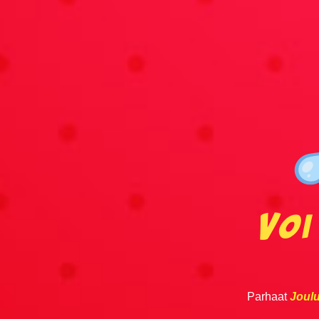
Voi 
Parhaat
Joulu