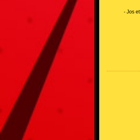
- Jos e