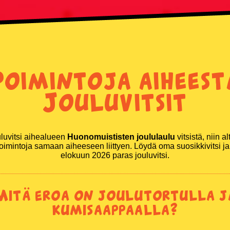
Poimintoja aiheest
Jouluvitsit
ouluvitsi aihealueen
Huonomuististen joululaulu
vitsistä, niin a
oimintoja samaan aiheeseen liittyen. Löydä oma suosikkivitsi j
elokuun 2026 paras jouluvitsi.
Mitä eroa on joulutortulla j
kumisaappaalla?