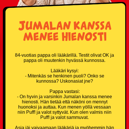
Donald Trump vitsit
Jumalan kanssa
Eläinvitsit
menee hienosti
Härskit vitsit
Hölmöläisvitsit
84-vuotias pappa oli lääkärillä. Testit olivat OK ja
pappa oli muutenkin hyvässä kunnossa.
Insinöörivitsit
Lääkäri kysyi:
- Mitenkäs se henkinen puoli? Onko se
Japanilaisvitsit
kunnossa? Uskonasiat jne?
Pappa vastasi:
Jonnevitsit
- On hyvin ja varsinkin Jumalan kanssa menee
hienosti. Hän tietää että näköni on mennyt
Jouluvitsit
huonoksi ja auttaa. Kun menen yöllä vessaan
niin Puff! ja valot syttyvät. Kun olen valmis niin
Puff! ja valot sammuvat.
Kasinovitsit
Asia jäi vaivaamaan lääkäriä ja myöhemmin hän