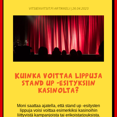
VITSIENVITSIT.FI ARTIKKELI | 26.04.2023
Kuinka voittaa lippuja
stand up -esityksiin
kasinolta?
Moni saattaa ajatella, että stand up -esitysten
lippuja voisi voittaa esimerkiksi kasinoihin
liittyvistä kampanjoista tai erikoistarjouksista.