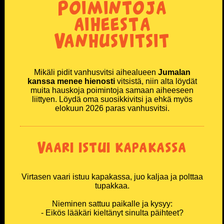
Poimintoja
aiheesta
KATSO, KUUNTELE TAI PELAA
Vanhusvitsit
Kaikki vitsit
Kuuntele valmiiksi luettuja vitsejä
Mikäli pidit vanhusvitsi aihealueen
Jumalan
kanssa menee hienosti
vitsistä, niin alta löydät
muita hauskoja poimintoja samaan aiheeseen
Pelaa Vitsien Vitsit -peliä ja voita
liittyen. Löydä oma suosikkivitsi ja ehkä myös
elokuun 2026 paras vanhusvitsi.
Satunnainen vitsi
Vaari istui kapakassa
Vitsi & huumori artikkelit
TIEDÄTKÖ HYVÄN VITSIN?
Virtasen vaari istuu kapakassa, juo kaljaa ja polttaa
tupakkaa.
Lähetä oma vitsi ja tee historiaa
Nieminen sattuu paikalle ja kysyy:
- Eikös lääkäri kieltänyt sinulta päihteet?
VERKKOKAUPPA