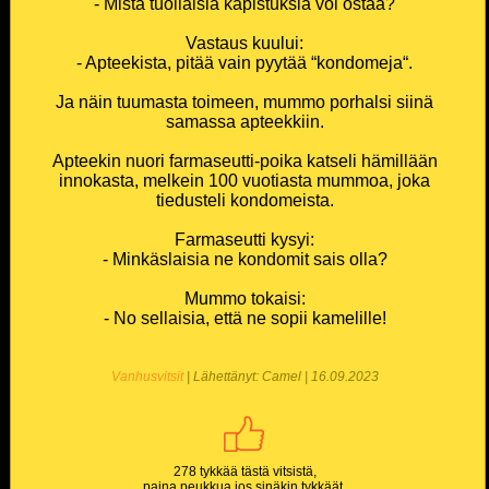
- Mistä tuollaisia kapistuksia voi ostaa?
Vastaus kuului:
- Apteekista, pitää vain pyytää “kondomeja“.
Ja näin tuumasta toimeen, mummo porhalsi siinä
samassa apteekkiin.
Apteekin nuori farmaseutti-poika katseli hämillään
innokasta, melkein 100 vuotiasta mummoa, joka
tiedusteli kondomeista.
Farmaseutti kysyi:
- Minkäslaisia ne kondomit sais olla?
Mummo tokaisi:
- No sellaisia, että ne sopii kamelille!
Vanhusvitsit
| Lähettänyt: Camel | 16.09.2023
278 tykkää tästä vitsistä,
paina peukkua jos sinäkin tykkäät.