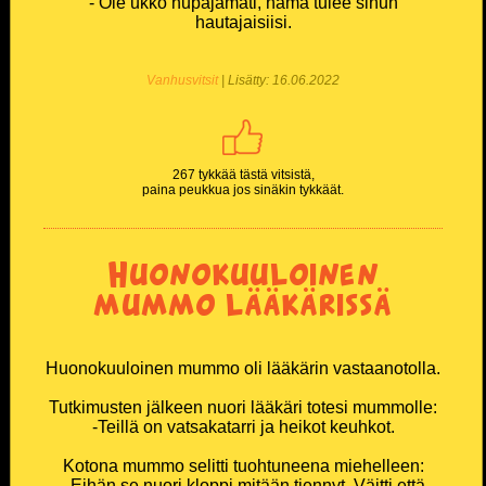
- Ole ukko hupajamati, nämä tulee sinun
hautajaisiisi.
Vanhusvitsit
| Lisätty: 16.06.2022
267 tykkää tästä vitsistä,
paina peukkua jos sinäkin tykkäät.
Huonokuuloinen
mummo lääkärissä
Huonokuuloinen mummo oli lääkärin vastaanotolla.
Tutkimusten jälkeen nuori lääkäri totesi mummolle:
-Teillä on vatsakatarri ja heikot keuhkot.
Kotona mummo selitti tuohtuneena miehelleen:
- Eihän se nuori kloppi mitään tiennyt. Väitti että