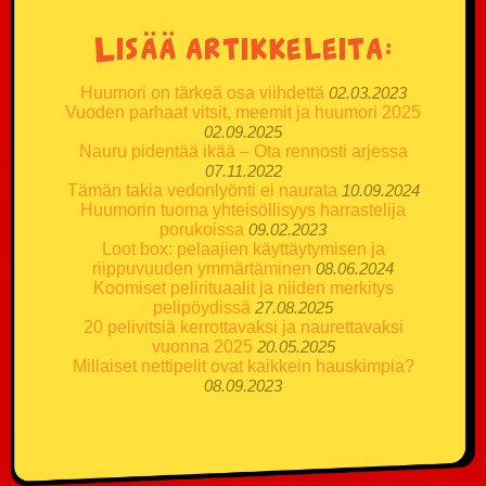
Lisää artikkeleita:
Huumori on tärkeä osa viihdettä
02.03.2023
Vuoden parhaat vitsit, meemit ja huumori 2025
02.09.2025
Nauru pidentää ikää – Ota rennosti arjessa
07.11.2022
Tämän takia vedonlyönti ei naurata
10.09.2024
Huumorin tuoma yhteisöllisyys harrastelija
porukoissa
09.02.2023
Loot box: pelaajien käyttäytymisen ja
riippuvuuden ymmärtäminen
08.06.2024
Koomiset pelirituaalit ja niiden merkitys
pelipöydissä
27.08.2025
20 pelivitsiä kerrottavaksi ja naurettavaksi
vuonna 2025
20.05.2025
Millaiset nettipelit ovat kaikkein hauskimpia?
08.09.2023