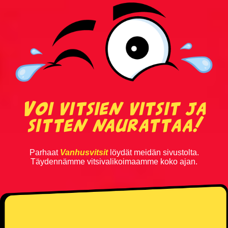
Vanhusvitsit
Vankilavitsit
Yleisvitsit
SUOSITUIMMAT VITSIT
Voi vitsien vitsit ja
sitten naurattaa!
Eniten tykätyt vitsit
Päivän katsotuimmat vitsit
Parhaat
Vanhusvitsit
löydät meidän sivustolta.
Täydennämme vitsivalikoimaamme koko ajan.
Viikon katsotuimmat vitsit
Kuukauden katsotuimmat vitsit
100 suosituinta vitsiä