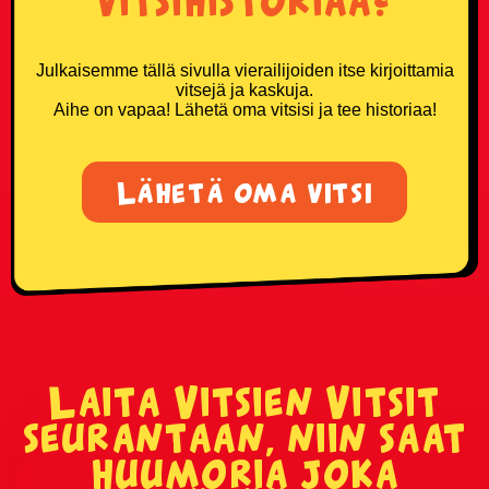
Julkaisemme tällä sivulla vierailijoiden itse kirjoittamia
vitsejä ja kaskuja.
Aihe on vapaa! Lähetä oma vitsisi ja tee historiaa!
Lähetä oma vitsi
Laita Vitsien Vitsit
seurantaan, niin saat
huumoria joka