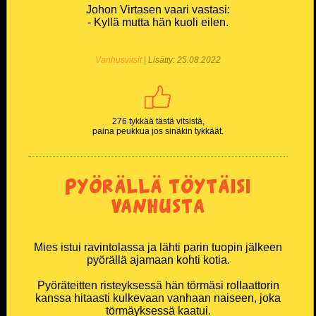
Johon Virtasen vaari vastasi:
- Kyllä mutta hän kuoli eilen.
Miesten T-paidat
Naisten T-paidat
Vanhusvitsit
| Lisätty: 25.08.2022
Lasten paidat
276 tykkää tästä vitsistä,
Lippikset ja myssyt
paina peukkua jos sinäkin tykkäät.
Mukit ja tarvikkeet
Pyörällä töytäisi
Vitsien Vitsit Verkkokauppa
vanhusta
SOSIAALINEN MEDIA
Mies istui ravintolassa ja lähti parin tuopin jälkeen
pyörällä ajamaan kohti kotia.
Facebook
Pyöräteitten risteyksessä hän törmäsi rollaattorin
kanssa hitaasti kulkevaan vanhaan naiseen, joka
Youtube
törmäyksessä kaatui.