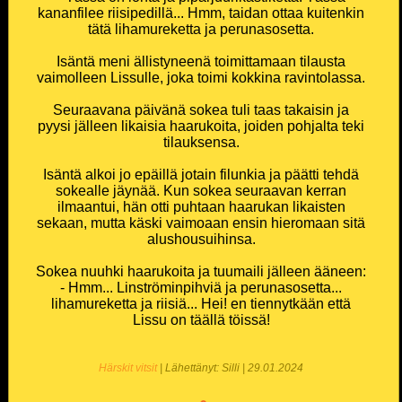
kananfilee riisipedillä... Hmm, taidan ottaa kuitenkin
tätä lihamureketta ja perunasosetta.
Isäntä meni ällistyneenä toimittamaan tilausta
vaimolleen Lissulle, joka toimi kokkina ravintolassa.
Seuraavana päivänä sokea tuli taas takaisin ja
pyysi jälleen likaisia haarukoita, joiden pohjalta teki
tilauksensa.
Isäntä alkoi jo epäillä jotain filunkia ja päätti tehdä
sokealle jäynää. Kun sokea seuraavan kerran
ilmaantui, hän otti puhtaan haarukan likaisten
sekaan, mutta käski vaimoaan ensin hieromaan sitä
alushousuihinsa.
Sokea nuuhki haarukoita ja tuumaili jälleen ääneen:
- Hmm... Linströminpihviä ja perunasosetta...
lihamureketta ja riisiä... Hei! en tiennytkään että
Lissu on täällä töissä!
Härskit vitsit
| Lähettänyt: Silli | 29.01.2024