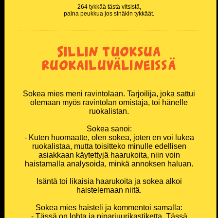
264 tykkää tästä vitsistä,
paina peukkua jos sinäkin tykkäät.
Sillin tuoksua
ruokailuvälineissä
Sokea mies meni ravintolaan. Tarjoilija, joka sattui
olemaan myös ravintolan omistaja, toi hänelle
ruokalistan.
Sokea sanoi:
- Kuten huomaatte, olen sokea, joten en voi lukea
ruokalistaa, mutta toisitteko minulle edellisen
asiakkaan käytettyjä haarukoita, niin voin
haistamalla analysoida, minkä annoksen haluan.
Isäntä toi likaisia haarukoita ja sokea alkoi
haistelemaan niitä.
Sokea mies haisteli ja kommentoi samalla:
- Tässä on lohta ja piparjuurikastiketta. Tässä