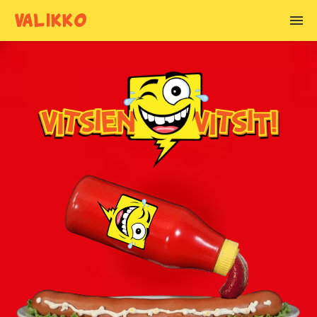
VALIKKO
VITSIEN AIHEET
Alkoholivitsit
Anoppivitsit
Armeijavitsit
Asianajajavitsit
Basistivitsit
Blondivitsit
Chuck Norris vitsit