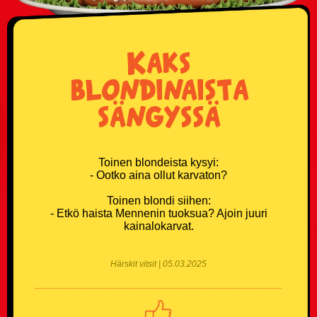
Donald Trump vitsit
Kaks
Eläinvitsit
blondinaista
Härskit vitsit
sängyssä
Hölmöläisvitsit
Insinöörivitsit
Toinen blondeista kysyi:
- Ootko aina ollut karvaton?
Japanilaisvitsit
Toinen blondi siihen:
- Etkö haista Mennenin tuoksua? Ajoin juuri
kainalokarvat.
Jonnevitsit
Jouluvitsit
Härskit vitsit | 05.03.2025
Kasinovitsit