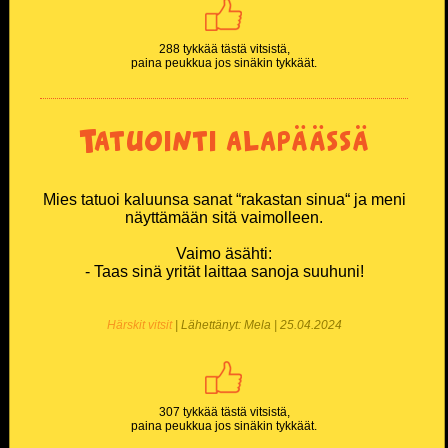
288 tykkää tästä vitsistä,
paina peukkua jos sinäkin tykkäät.
Tatuointi alapäässä
Mies tatuoi kaluunsa sanat “rakastan sinua“ ja meni
näyttämään sitä vaimolleen.
Vaimo äsähti:
- Taas sinä yrität laittaa sanoja suuhuni!
Härskit vitsit
| Lähettänyt: Mela | 25.04.2024
307 tykkää tästä vitsistä,
paina peukkua jos sinäkin tykkäät.