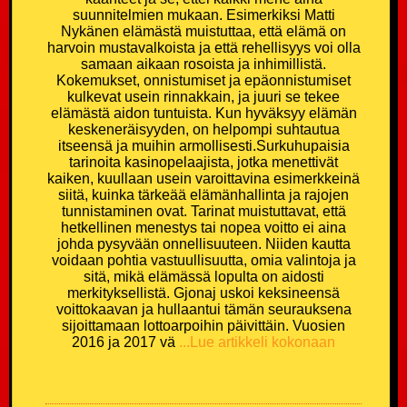
suunnitelmien mukaan. Esimerkiksi Matti
Nykänen elämästä muistuttaa, että elämä on
harvoin mustavalkoista ja että rehellisyys voi olla
samaan aikaan rosoista ja inhimillistä.
Kokemukset, onnistumiset ja epäonnistumiset
kulkevat usein rinnakkain, ja juuri se tekee
elämästä aidon tuntuista. Kun hyväksyy elämän
keskeneräisyyden, on helpompi suhtautua
itseensä ja muihin armollisesti.Surkuhupaisia
tarinoita kasinopelaajista, jotka menettivät
kaiken, kuullaan usein varoittavina esimerkkeinä
siitä, kuinka tärkeää elämänhallinta ja rajojen
tunnistaminen ovat. Tarinat muistuttavat, että
hetkellinen menestys tai nopea voitto ei aina
johda pysyvään onnellisuuteen. Niiden kautta
voidaan pohtia vastuullisuutta, omia valintoja ja
sitä, mikä elämässä lopulta on aidosti
merkityksellistä. Gjonaj uskoi keksineensä
voittokaavan ja hullaantui tämän seurauksena
sijoittamaan lottoarpoihin päivittäin. Vuosien
2016 ja 2017 vä
...Lue artikkeli kokonaan