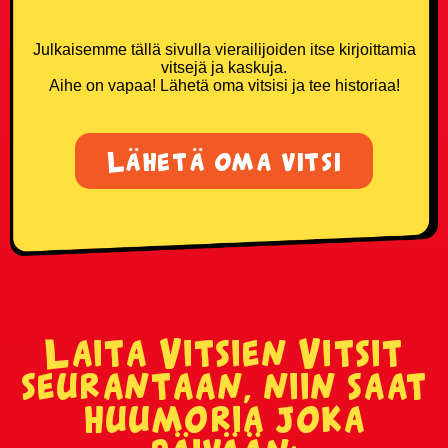
Julkaisemme tällä sivulla vierailijoiden itse kirjoittamia
vitsejä ja kaskuja.
Aihe on vapaa! Lähetä oma vitsisi ja tee historiaa!
Lähetä oma vitsi
Laita Vitsien Vitsit
seurantaan, niin saat
huumoria joka