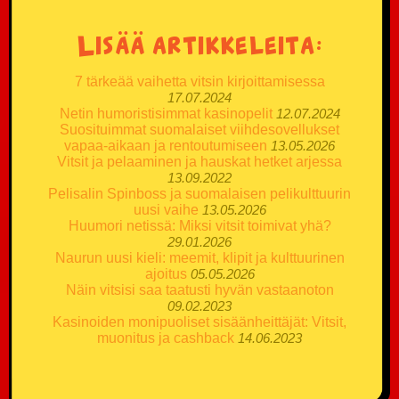
Lisää artikkeleita:
7 tärkeää vaihetta vitsin kirjoittamisessa
17.07.2024
Netin humoristisimmat kasinopelit
12.07.2024
Suosituimmat suomalaiset viihdesovellukset
vapaa-aikaan ja rentoutumiseen
13.05.2026
Vitsit ja pelaaminen ja hauskat hetket arjessa
13.09.2022
Pelisalin Spinboss ja suomalaisen pelikulttuurin
uusi vaihe
13.05.2026
Huumori netissä: Miksi vitsit toimivat yhä?
29.01.2026
Naurun uusi kieli: meemit, klipit ja kulttuurinen
ajoitus
05.05.2026
Näin vitsisi saa taatusti hyvän vastaanoton
09.02.2023
Kasinoiden monipuoliset sisäänheittäjät: Vitsit,
muonitus ja cashback
14.06.2023