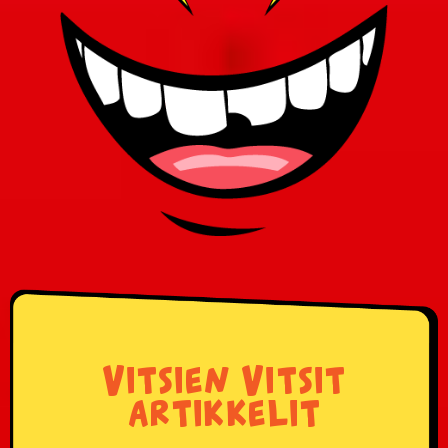
Vitsien Vitsit
artikkelit