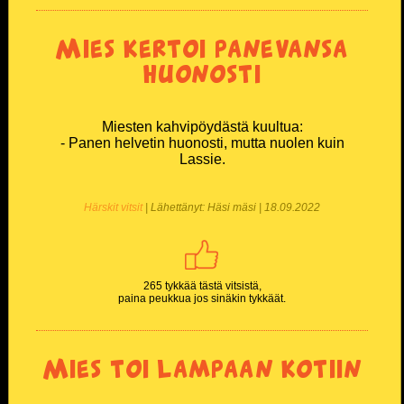
Mies kertoi panevansa
huonosti
Miesten kahvipöydästä kuultua:
- Panen helvetin huonosti, mutta nuolen kuin
Lassie.
Härskit vitsit
| Lähettänyt: Häsi mäsi | 18.09.2022
265 tykkää tästä vitsistä,
paina peukkua jos sinäkin tykkäät.
Mies toi lampaan kotiin