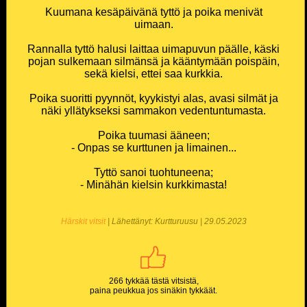
Kuumana kesäpäivänä tyttö ja poika menivät
uimaan.
Rannalla tyttö halusi laittaa uimapuvun päälle, käski
pojan sulkemaan silmänsä ja kääntymään poispäin,
sekä kielsi, ettei saa kurkkia.
Poika suoritti pyynnöt, kyykistyi alas, avasi silmät ja
näki yllätykseksi sammakon vedentuntumasta.
Poika tuumasi ääneen;
- Onpas se kurttunen ja limainen...
Tyttö sanoi tuohtuneena;
- Minähän kielsin kurkkimasta!
Härskit vitsit
| Lähettänyt: Kurtturuusu | 29.05.2023
266 tykkää tästä vitsistä,
paina peukkua jos sinäkin tykkäät.