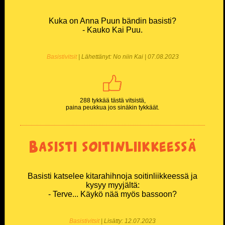
Kuka on Anna Puun bändin basisti?
- Kauko Kai Puu.
Basistivitsit
| Lähettänyt: No niin Kai | 07.08.2023
288 tykkää tästä vitsistä,
paina peukkua jos sinäkin tykkäät.
Basisti soitinliikkeessä
Basisti katselee kitarahihnoja soitinliikkeessä ja
kysyy myyjältä:
- Terve... Käykö nää myös bassoon?
Basistivitsit
| Lisätty: 12.07.2023