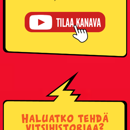
Haluatko tehdä
vitsihistoriaa?