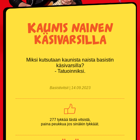
Donald Trump vitsit
Kaunis nainen
Eläinvitsit
käsivarsilla
Härskit vitsit
Hölmöläisvitsit
Miksi kutsutaan kaunista naista basistin
käsivarsilla?
Insinöörivitsit
- Tatuoinniksi.
Japanilaisvitsit
Basistivitsit | 14.09.2023
Jonnevitsit
Jouluvitsit
277 tykkää tästä vitsistä,
paina peukkua jos sinäkin tykkäät.
Kasinovitsit