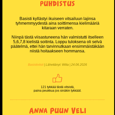
puhdistus
Basisti kyllästyi ikuiseen vitsailuun lajinsa
tyhmemmyydestä aina soittimensa kielimääriä
kitaraan verraten.
Niinpä tästä viisastuneena hän valmistutti itselleen
5,6,7,8 kielistä soitinta. Loppu tuloksena oli selvä
päätelmä, ettei hän tarvinnutkaan ensimmäistäkään
niistä hoitaakseen hommansa.
Basistivitsit
| Lähettänyt: Wilta | 24.06.2026
121 tykkää tästä vitsistä,
paina peukkua jos sinäkin tykkäät.
Anna Puun Veli