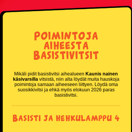
Vanhusvitsit
Vankilavitsit
Poimintoja
aiheesta
Yleisvitsit
Basistivitsit
SUOSITUIMMAT VITSIT
Eniten tykätyt vitsit
Mikäli pidit basistivitsi aihealueen
Kaunis nainen
käsivarsilla
vitsistä, niin alta löydät muita hauskoja
poimintoja samaan aiheeseen liittyen. Löydä oma
Päivän katsotuimmat vitsit
suosikkivitsi ja ehkä myös elokuun 2026 paras
basistivitsi.
Viikon katsotuimmat vitsit
Kuukauden katsotuimmat vitsit
Basisti ja hehkulamppu 4
100 suosituinta vitsiä