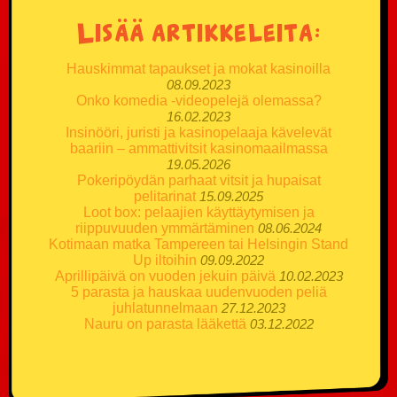
Lisää artikkeleita:
Hauskimmat tapaukset ja mokat kasinoilla
08.09.2023
Onko komedia -videopelejä olemassa?
16.02.2023
Insinööri, juristi ja kasinopelaaja kävelevät
baariin – ammattivitsit kasinomaailmassa
19.05.2026
Pokeripöydän parhaat vitsit ja hupaisat
pelitarinat
15.09.2025
Loot box: pelaajien käyttäytymisen ja
riippuvuuden ymmärtäminen
08.06.2024
Kotimaan matka Tampereen tai Helsingin Stand
Up iltoihin
09.09.2022
Aprillipäivä on vuoden jekuin päivä
10.02.2023
5 parasta ja hauskaa uudenvuoden peliä
juhlatunnelmaan
27.12.2023
Nauru on parasta lääkettä
03.12.2022