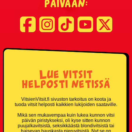
päivään:
Lue vitsit
helposti netissä
VitsienVitsit.fi sivuston tarkoitus on koota ja
tuoda vitsit helposti kaikkien lukijoiden saataville.
Mikä sen mukavempaa kuin lukea kunnon vitsi
päivän piristykseksi, oli kyse sitten kunnon
puujalkavitsistä, seksikkäästä blondivitsistä tai
haisevan hauskasta pieruvitsistä. Nyt se on