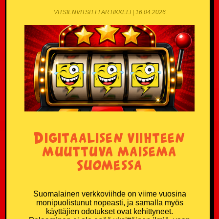
VITSIENVITSIT.FI ARTIKKELI | 16.04.2026
Digitaalisen viihteen
muuttuva maisema
Suomessa
Suomalainen verkkoviihde on viime vuosina
monipuolistunut nopeasti, ja samalla myös
käyttäjien odotukset ovat kehittyneet.