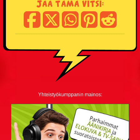
Jaa tämä vitsi:
Kouluvitsit
Ladavitsit
Laihialaisvitsit
Lääkärivitsit
Maalaisvitsit
Mies vs Nainen -vitsit
Yhteistyökumppanin mainos:
Miesvitsit
Mitä eroa? -vitsit
Mitä yhteistä? -vitsit