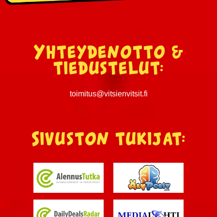
Yhteydenotto &
tiedustelut:
toimitus@vitsienvitsit.fi
Sivuston tukijat: