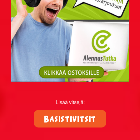
Naisvitsit
Niilo22 vitsit
Parisuhdevitsit
Pieruvitsit
Pikku-Kalle vitsit
Poliisivitsit
Politiikkavitsit
Lisää vitsejä:
Pottukoira vitsit
Basistivitsit
Puujalkavitsit