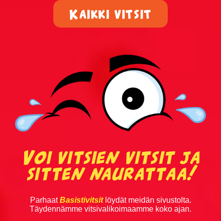
Ruotsalaisvitsit
Kaikki vitsit
Sairaat vitsit
Savolaisvitsit
Suomalainen ruotsalainen ja norjalainen vitsit
Tauski vitsit
Tesla-vitsit
Tuksu vitsit
Voi vitsien vitsit ja
sitten naurattaa!
Turkulaisvitsit
Urheiluvitsit
Parhaat
Basistivitsit
löydät meidän sivustolta.
Täydennämme vitsivalikoimaamme koko ajan.
Uskonto vitsit