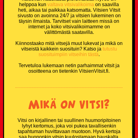
helppoa kun
valtava vitsivalikoima
on saavilla
heti, aikaa tai paikkaa katsomatta. Vitsien Vitsit
sivusto on avoinna 24/7 ja vitsien lukeminen on
täysin ilmaista. Tarvitset vain laitteen missä on
internet ja koko vitsivalikoimamme on
välittömästä saatavilla.
Kiinnostaako mitä vitsejä muut lukevat ja mikä on
vitseistä kaikkein suosituin? Katso ja
tutustu
suosituimpiin vitseihin tästä
.
Tervetuloa lukemaan netin parhaimmat vitsit ja
osoitteena on tietenkin VitsienVitsit.fi.
Mikä on vitsi?
Vitsi on kirjallinen tai suullinen huumoripitoinen
lyhyt kertomus, joka voi pukea tavallisenkin
tapahtuman huvittavaan muotoon. Hyvä kertoja
saa huononkin vitsin kuulostamaan hauskalta,