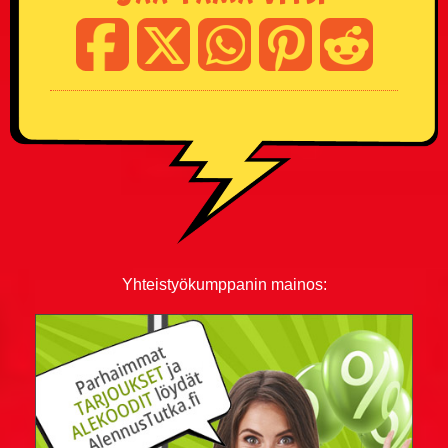
Kouluvitsit
Ladavitsit
Laihialaisvitsit
Lääkärivitsit
Maalaisvitsit
Mies vs Nainen -vitsit
Yhteistyökumppanin mainos:
Miesvitsit
Mitä eroa? -vitsit
Mitä yhteistä? -vitsit