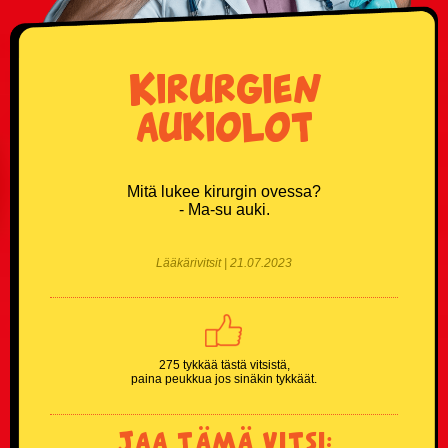
Donald Trump vitsit
Kirurgien
Eläinvitsit
aukiolot
Härskit vitsit
Hölmöläisvitsit
Mitä lukee kirurgin ovessa?
- Ma-su auki.
Insinöörivitsit
Lääkärivitsit | 21.07.2023
Japanilaisvitsit
Jonnevitsit
275 tykkää tästä vitsistä,
Jouluvitsit
paina peukkua jos sinäkin tykkäät.
Kasinovitsit
Jaa tämä vitsi: