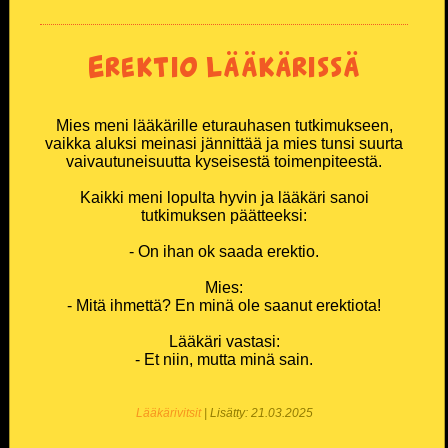
Erektio lääkärissä
Mies meni lääkärille eturauhasen tutkimukseen,
vaikka aluksi meinasi jännittää ja mies tunsi suurta
vaivautuneisuutta kyseisestä toimenpiteestä.
Kaikki meni lopulta hyvin ja lääkäri sanoi
tutkimuksen päätteeksi:
- On ihan ok saada erektio.
Mies:
- Mitä ihmettä? En minä ole saanut erektiota!
Lääkäri vastasi:
- Et niin, mutta minä sain.
Lääkärivitsit
| Lisätty: 21.03.2025