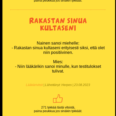
paina peukkua jos sinäkin tykkäät.
Rakastan sinua
kultaseni
Nainen sanoi miehelle:
- Rakastan sinua kultaseni erityisesti siksi, että olet
niin positiivinen.
Mies:
- Niin lääkärikin sanoi minulle, kun testitulokset
tulivat.
Lääkärivitsit
| Lähettänyt: Herpes | 23.08.2023
271 tykkää tästä vitsistä,
paina peukkua jos sinäkin tykkäät.