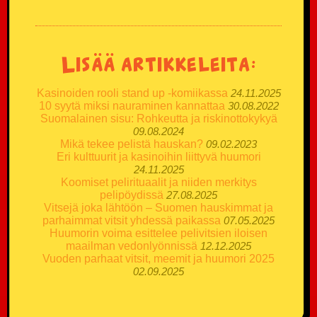
Lisää artikkeleita:
Kasinoiden rooli stand up -komiikassa
24.11.2025
10 syytä miksi nauraminen kannattaa
30.08.2022
Suomalainen sisu: Rohkeutta ja riskinottokykyä
09.08.2024
Mikä tekee pelistä hauskan?
09.02.2023
Eri kulttuurit ja kasinoihin liittyvä huumori
24.11.2025
Koomiset pelirituaalit ja niiden merkitys
pelipöydissä
27.08.2025
Vitsejä joka lähtöön – Suomen hauskimmat ja
parhaimmat vitsit yhdessä paikassa
07.05.2025
Huumorin voima esittelee pelivitsien iloisen
maailman vedonlyönnissä
12.12.2025
Vuoden parhaat vitsit, meemit ja huumori 2025
02.09.2025