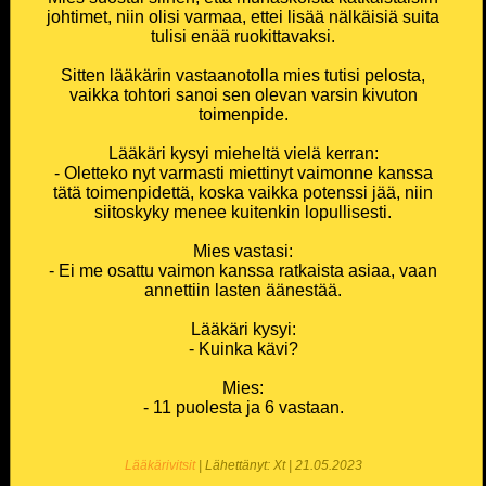
johtimet, niin olisi varmaa, ettei lisää nälkäisiä suita
TikTok
tulisi enää ruokittavaksi.
Sitten lääkärin vastaanotolla mies tutisi pelosta,
Twitter X
vaikka tohtori sanoi sen olevan varsin kivuton
toimenpide.
Instagram
Lääkäri kysyi mieheltä vielä kerran:
- Oletteko nyt varmasti miettinyt vaimonne kanssa
tätä toimenpidettä, koska vaikka potenssi jää, niin
siitoskyky menee kuitenkin lopullisesti.
Mies vastasi:
- Ei me osattu vaimon kanssa ratkaista asiaa, vaan
annettiin lasten äänestää.
Lääkäri kysyi:
- Kuinka kävi?
Mies:
- 11 puolesta ja 6 vastaan.
Lääkärivitsit
| Lähettänyt: Xt | 21.05.2023