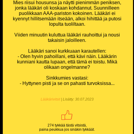
Mies riisui housunsa ja näytti pienimmän peniksen,
jonka lääkäri oli koskaan kohdannut. Suunnilleen
puolikkaan AAA-pariston kokoinen. Lääkäri ei
kyennyt hillitsemään itseään, alkoi hihittää ja putosi
lopulta tuoliltaan.
Viiden minuutin kuluttua lääkäri rauhoittui ja nousi
takaisin jaloilleen.
Lääkäri sanoi kurkkuaan karautellen:
- Olen hyvin pahoillani, että kävi näin. Lääkärin
kunniani kautta lupaan, että tämä ei toistu. Mikä
olikaan ongelmanne?
Sinkkumies vastasi:
- Hyttynen pisti ja se on pahasti turvoksissa...
Lääkärivitsit
| Lisätty: 30.07.2023
274 tykkää tästä vitsistä,
paina peukkua jos sinäkin tykkäät.