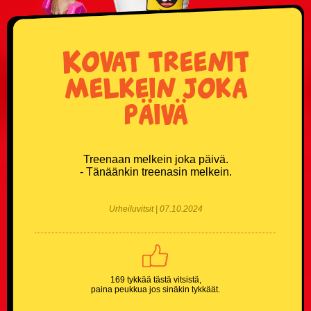
Donald Trump vitsit
Kovat treenit
Eläinvitsit
melkein joka
Härskit vitsit
päivä
Hölmöläisvitsit
Insinöörivitsit
Treenaan melkein joka päivä.
- Tänäänkin treenasin melkein.
Japanilaisvitsit
Urheiluvitsit | 07.10.2024
Jonnevitsit
Jouluvitsit
169 tykkää tästä vitsistä,
Kasinovitsit
paina peukkua jos sinäkin tykkäät.