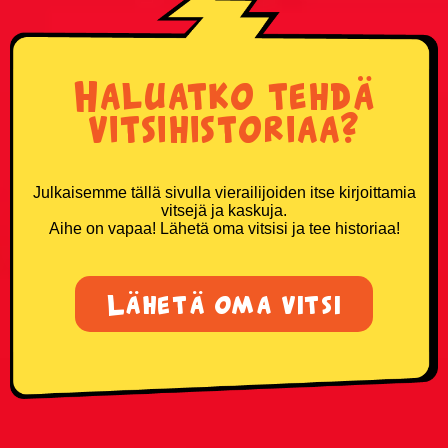
Haluatko tehdä
vitsihistoriaa?
Julkaisemme tällä sivulla vierailijoiden itse kirjoittamia
vitsejä ja kaskuja.
Aihe on vapaa! Lähetä oma vitsisi ja tee historiaa!
Lähetä oma vitsi