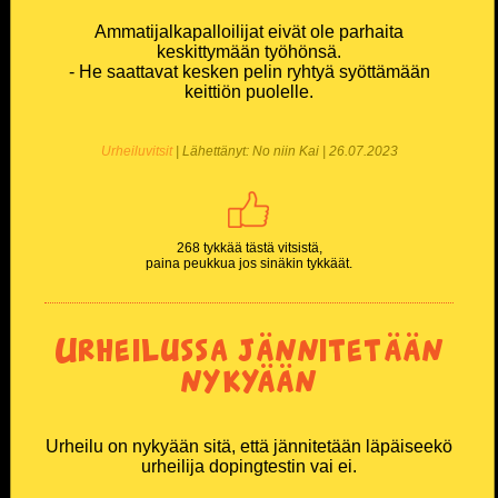
Ammatijalkapalloilijat eivät ole parhaita
keskittymään työhönsä.
- He saattavat kesken pelin ryhtyä syöttämään
keittiön puolelle.
Urheiluvitsit
| Lähettänyt: No niin Kai | 26.07.2023
268 tykkää tästä vitsistä,
paina peukkua jos sinäkin tykkäät.
Urheilussa jännitetään
nykyään
Urheilu on nykyään sitä, että jännitetään läpäiseekö
urheilija dopingtestin vai ei.