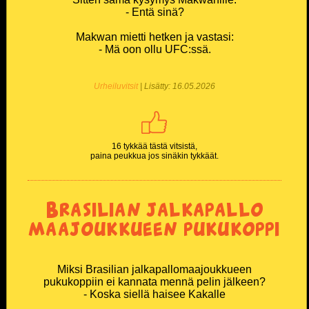
- Entä sinä?
TikTok
Makwan mietti hetken ja vastasi:
- Mä oon ollu UFC:ssä.
Twitter X
Instagram
Urheiluvitsit
| Lisätty: 16.05.2026
16 tykkää tästä vitsistä,
paina peukkua jos sinäkin tykkäät.
Brasilian jalkapallo
maajoukkueen pukukoppi
Miksi Brasilian jalkapallomaajoukkueen
pukukoppiin ei kannata mennä pelin jälkeen?
- Koska siellä haisee Kakalle