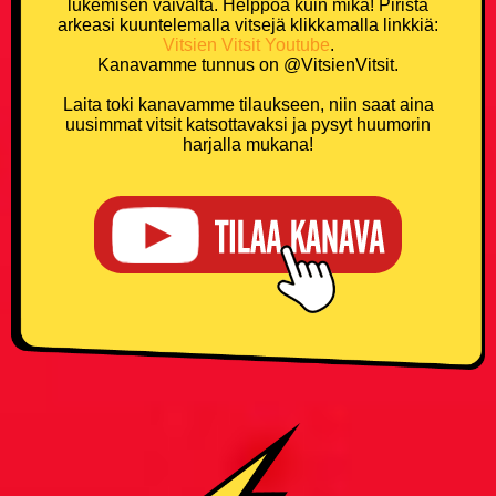
lukemisen vaivalta. Helppoa kuin mikä! Piristä
arkeasi kuuntelemalla vitsejä klikkamalla linkkiä:
Vitsien Vitsit Youtube
.
Kanavamme tunnus on @VitsienVitsit.
Laita toki kanavamme tilaukseen, niin saat aina
uusimmat vitsit katsottavaksi ja pysyt huumorin
harjalla mukana!