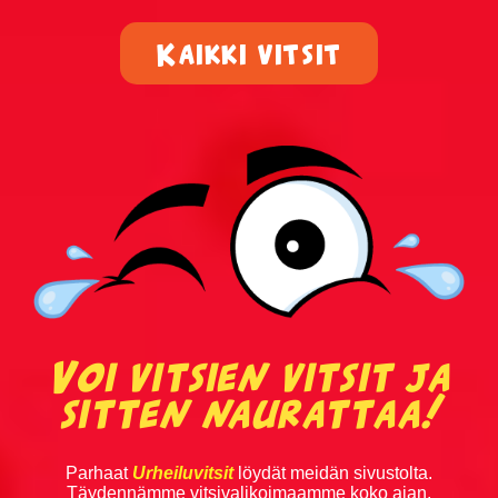
Ruotsalaisvitsit
Kaikki vitsit
Sairaat vitsit
Savolaisvitsit
Suomalainen ruotsalainen ja norjalainen vitsit
Tauski vitsit
Tesla-vitsit
Tuksu vitsit
Voi vitsien vitsit ja
Turkulaisvitsit
sitten naurattaa!
Urheiluvitsit
Parhaat
Urheiluvitsit
löydät meidän sivustolta.
Täydennämme vitsivalikoimaamme koko ajan.
Uskonto vitsit