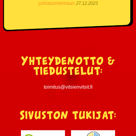
juhlatunnelmaan
27.12.2023
Yhteydenotto &
tiedustelut:
toimitus@vitsienvitsit.fi
Sivuston tukijat: