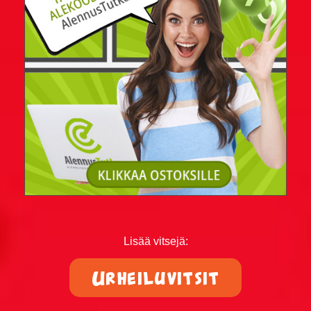
Naisvitsit
Niilo22 vitsit
Parisuhdevitsit
Pieruvitsit
Pikku-Kalle vitsit
Poliisivitsit
Politiikkavitsit
Lisää vitsejä:
Pottukoira vitsit
Urheiluvitsit
Puujalkavitsit