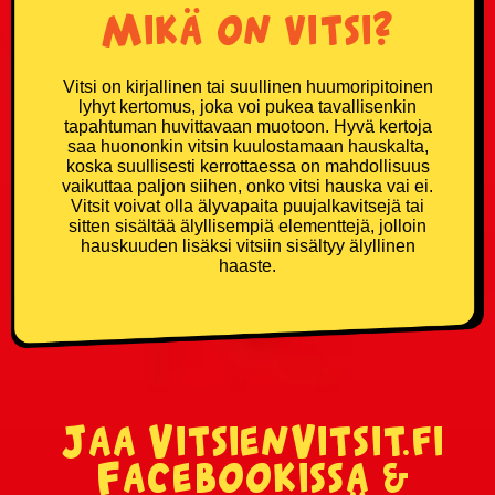
Mikä on vitsi?
Vitsi on kirjallinen tai suullinen huumoripitoinen
lyhyt kertomus, joka voi pukea tavallisenkin
tapahtuman huvittavaan muotoon. Hyvä kertoja
saa huononkin vitsin kuulostamaan hauskalta,
koska suullisesti kerrottaessa on mahdollisuus
vaikuttaa paljon siihen, onko vitsi hauska vai ei.
Vitsit voivat olla älyvapaita puujalkavitsejä tai
sitten sisältää älyllisempiä elementtejä, jolloin
hauskuuden lisäksi vitsiin sisältyy älyllinen
haaste.
Jaa VitsienVitsit.fi
Facebookissa &