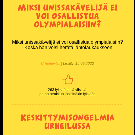
Miksi unissakävelijä ei
voi osallistua
olympialaisiin?
Miksi unissakävelijä ei voi osallistua olympialaisiin?
- Koska hän voisi herätä lähtölaukaukseen.
Urheiluvitsit
| Lisätty: 15.09.2022
263 tykkää tästä vitsistä,
paina peukkua jos sinäkin tykkäät.
Keskittymisongelmia
urheilussa