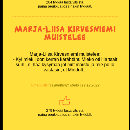
264 tykkää tästä vitsistä,
paina peukkua jos sinäkin tykkäät.
Marja-Liisa Kirvesniemi
muistelee
Marja-Liisa Kirvesniemi muistelee:
- Kyl miekii oon kerran kärähtänt. Mieko oti Hartsalt
suihi, ni hää kysymää jot milt maistu ja mie pöllö
vastasin, et Miedolt...
Urheiluvitsit
| Lähettänyt: Mieto | 19.12.2022
279 tykkää tästä vitsistä,
paina peukkua jos sinäkin tykkäät.