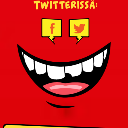
Twitterissä: