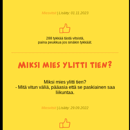
Miesvitsit
| Lisätty: 01.11.2023
288 tykkää tästä vitsistä,
paina peukkua jos sinäkin tykkäät.
Miksi mies ylitti tien?
Miksi mies ylitti tien?
- Mitä vitun väliä, pääasia että se paskiainen saa
liikuntaa.
Miesvitsit
| Lisätty: 29.09.2022