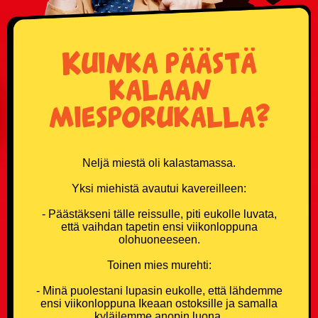
Donald Trump vitsit
Kuinka päästä
Eläinvitsit
kalaan
Härskit vitsit
miesporukalla?
Hölmöläisvitsit
Insinöörivitsit
Neljä miestä oli kalastamassa.
Yksi miehistä avautui kavereilleen:
Japanilaisvitsit
- Päästäkseni tälle reissulle, piti eukolle luvata,
että vaihdan tapetin ensi viikonloppuna
Jonnevitsit
olohuoneeseen.
Jouluvitsit
Toinen mies murehti:
- Minä puolestani lupasin eukolle, että lähdemme
Kasinovitsit
ensi viikonloppuna Ikeaan ostoksille ja samalla
kyläilemme anopin luona.