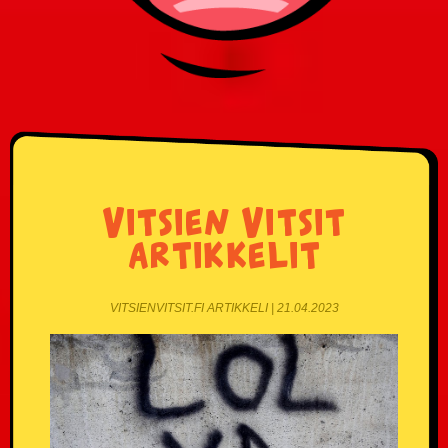
Vitsien Vitsit
artikkelit
VITSIENVITSIT.FI ARTIKKELI | 21.04.2023