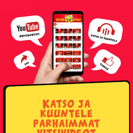
Katso ja
kuuntele
parhaimmat
vitsivideot