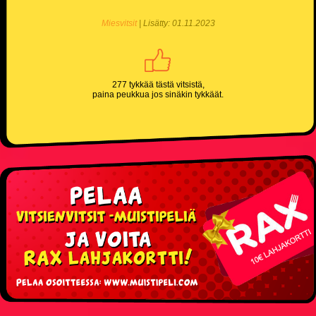
Miesvitsit
| Lisätty: 01.11.2023
277 tykkää tästä vitsistä,
paina peukkua jos sinäkin tykkäät.