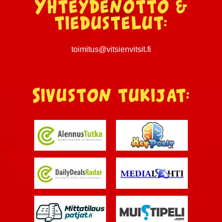
Yhteydenotto &
tiedustelut:
toimitus@vitsienvitsit.fi
Sivuston tukijat: