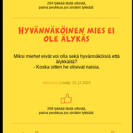
264 tykkää tästä vitsistä,
paina peukkua jos sinäkin tykkäät.
Hyvännäköinen mies ei
ole älykäs
Miksi miehet eivät voi olla sekä hyvännäköisiä että
älykkäitä?
- Koska sitten he olisivat naisia.
Miesvitsit
| Lisätty: 01.11.2023
268 tykkää tästä vitsistä,
paina peukkua jos sinäkin tykkäät.