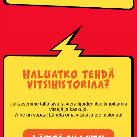
Haluatko tehdä
vitsihistoriaa?
Julkaisemme tällä sivulla vierailijoiden itse kirjoittamia
vitsejä ja kaskuja.
Aihe on vapaa! Lähetä oma vitsisi ja tee historiaa!