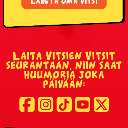
Lähetä oma vitsi
Laita Vitsien Vitsit
seurantaan, niin saat
huumoria joka
päivään: