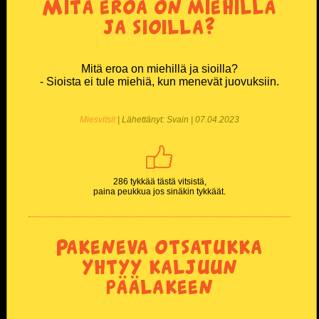
Mitä eroa on miehillä
ja sioilla?
Mitä eroa on miehillä ja sioilla?
- Sioista ei tule miehiä, kun menevät juovuksiin.
Miesvitsit
| Lähettänyt: Svain | 07.04.2023
286 tykkää tästä vitsistä,
paina peukkua jos sinäkin tykkäät.
Pakeneva otsatukka
yhtyy kaljuun
päälakeen