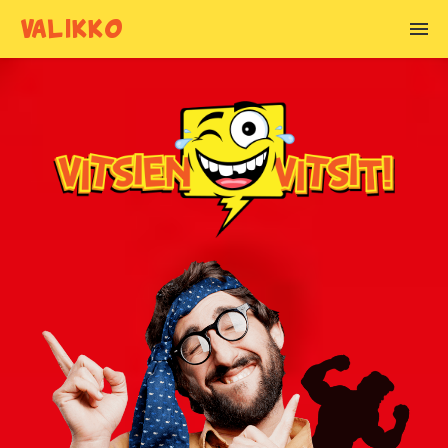
VALIKKO
VITSIEN AIHEET
Alkoholivitsit
Anoppivitsit
Armeijavitsit
Asianajajavitsit
Basistivitsit
Blondivitsit
Chuck Norris vitsit