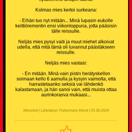
Kouluvitsit
Kolmas mies kertoi surkeana:
Ladavitsit
- Eihän tuo nyt mitään... Minä lupasin eukolle
keittiöremontin ensi viikonloppuna, jotta pääsisin
tälle reissulle.
Laihialaisvitsit
Neljäs mies pysyi vaiti ja muut miehet alkoivat
udella, että mitä tämä oli luvannut päästäkseen
Lääkärivitsit
reissulle.
Neljäs mies vastasi:
Maalaisvitsit
- En mitään. Minä vain pistin herätyskellon
Mies vs Nainen -vitsit
soimaan kello 6 aamulla ja kysyin vaimolta, että
harrastetaanko seksiä vai lähdenkö
kalastamaan, ja hän sanoi vain, että muista ottaa
Miesvitsit
aurinkorasva mukaasi...
Mitä eroa? -vitsit
Miesvitsit | Lähettänyt: Fishermans friend | 05.08.2024
Mitä yhteistä? -vitsit