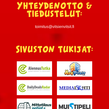
Yhteydenotto &
tiedustelut:
toimitus@vitsienvitsit.fi
Sivuston tukijat: