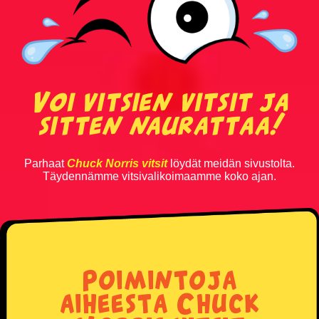
KATSO, KUUNTELE TAI PELAA
Kaikki vitsit
Voi vitsien vitsit ja
Kuuntele valmiiksi luettuja vitsejä
sitten naurattaa!
Pelaa Vitsien Vitsit -peliä ja voita
Parhaat
Chuck Norris vitsit
löydät meidän sivustolta.
Satunnainen vitsi
Täydennämme vitsivalikoimaamme koko ajan.
Vitsi & huumori artikkelit
TIEDÄTKÖ HYVÄN VITSIN?
Poimintoja
Lähetä oma vitsi ja tee historiaa
aiheesta Chuck
VERKKOKAUPPA