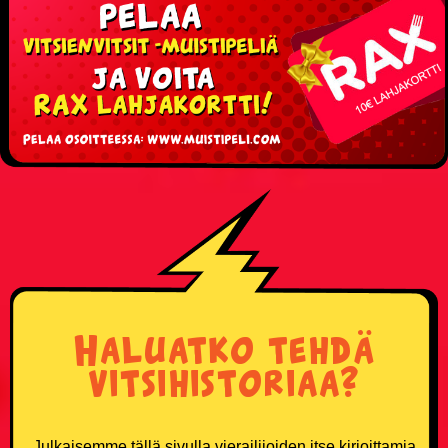
Haluatko tehdä
vitsihistoriaa?
Julkaisemme tällä sivulla vierailijoiden itse kirjoittamia