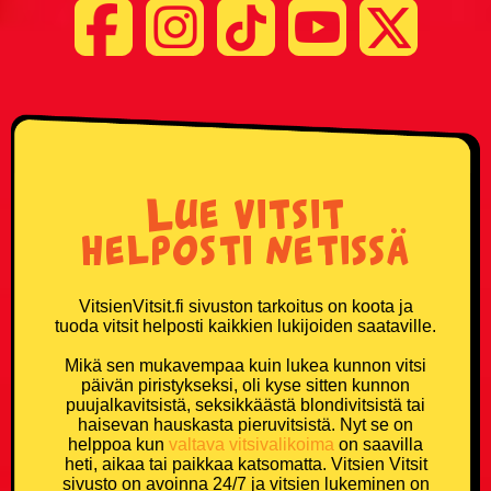
Lue vitsit
helposti netissä
VitsienVitsit.fi sivuston tarkoitus on koota ja
tuoda vitsit helposti kaikkien lukijoiden saataville.
Mikä sen mukavempaa kuin lukea kunnon vitsi
päivän piristykseksi, oli kyse sitten kunnon
puujalkavitsistä, seksikkäästä blondivitsistä tai
haisevan hauskasta pieruvitsistä. Nyt se on
helppoa kun
valtava vitsivalikoima
on saavilla
heti, aikaa tai paikkaa katsomatta. Vitsien Vitsit
sivusto on avoinna 24/7 ja vitsien lukeminen on