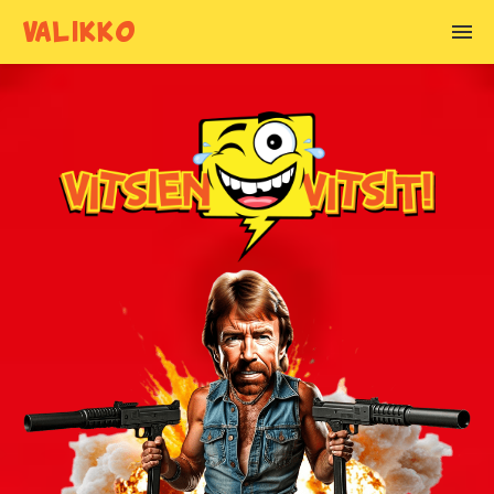
VALIKKO
VITSIEN AIHEET
Alkoholivitsit
Anoppivitsit
Armeijavitsit
Asianajajavitsit
Basistivitsit
Blondivitsit
Chuck Norris vitsit