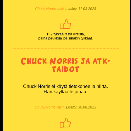
Chuck Norris vitsit
| Lisätty: 11.03.2025
152 tykkää tästä vitsistä,
paina peukkua jos sinäkin tykkäät.
Chuck Norris ja atk-
taidot
Chuck Norris ei käytä tietokoneella hiirtä.
Hän käyttää leijonaa.
Chuck Norris vitsit
| Lisätty: 30.08.2023