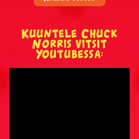
Ruotsalaisvitsit
Sairaat vitsit
Kuuntele Chuck
Savolaisvitsit
Norris vitsit
Suomalainen ruotsalainen ja norjalainen vitsit
Youtubessa:
Tauski vitsit
Tesla-vitsit
Tuksu vitsit
Turkulaisvitsit
Urheiluvitsit
Uskonto vitsit