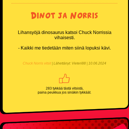
Dinot ja Norris
Lihansyöjä dinosaurus katsoi Chuck Norrissia
vihaisesti.
- Kaikki me tiedetään miten siinä lopuksi kävi.
Chuck Norris vitsit
| Lähettänyt: Vieteri88 | 10.06.2024
283 tykkää tästä vitsistä,
paina peukkua jos sinäkin tykkäät.