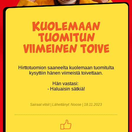
Donald Trump vitsit
Kuolemaan
Eläinvitsit
tuomitun
Härskit vitsit
viimeinen toive
Hölmöläisvitsit
Insinöörivitsit
Hirttotuomion saaneelta kuolemaan tuomitulta
kysyttiin hänen viimeistä toivettaan.
Japanilaisvitsit
Hän vastasi:
- Haluaisin sätkiä!
Jonnevitsit
Sairaat vitsit | Lähettänyt: Noose | 18.11.2023
Jouluvitsit
Kasinovitsit