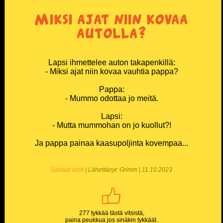
Miksi ajat niin kovaa
autolla?
Lapsi ihmettelee auton takapenkillä:
- Miksi ajat niin kovaa vauhtia pappa?
Pappa:
- Mummo odottaa jo meitä.
Lapsi:
- Mutta mummohan on jo kuollut?!
Ja pappa painaa kaasupoljinta kovempaa...
Sairaat vitsit
| Lähettänyt: Grimm | 11.10.2023
277 tykkää tästä vitsistä,
paina peukkua jos sinäkin tykkäät.