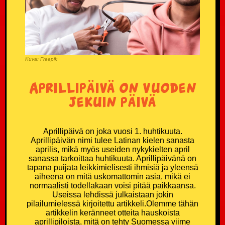
Kuva: Freepik
Aprillipäivä on vuoden
jekuin päivä
Aprillipäivä on joka vuosi 1. huhtikuuta.
Aprillipäivän nimi tulee Latinan kielen sanasta
aprilis, mikä myös useiden nykykielten april
sanassa tarkoittaa huhtikuuta. Aprillipäivänä on
tapana puijata leikkimielisesti ihmisiä ja yleensä
aiheena on mitä uskomattomin asia, mikä ei
normaalisti todellakaan voisi pitää paikkaansa.
Useissa lehdissä julkaistaan jokin
pilailumielessä kirjoitettu artikkeli.Olemme tähän
artikkelin keränneet otteita hauskoista
aprillipiloista, mitä on tehty Suomessa viime