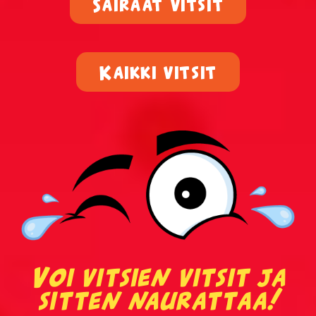
Sairaat vitsit
Ruotsalaisvitsit
Sairaat vitsit
Kaikki vitsit
Savolaisvitsit
Suomalainen ruotsalainen ja norjalainen vitsit
Tauski vitsit
Tesla-vitsit
Tuksu vitsit
Turkulaisvitsit
Voi vitsien vitsit ja
Urheiluvitsit
sitten naurattaa!
Uskonto vitsit