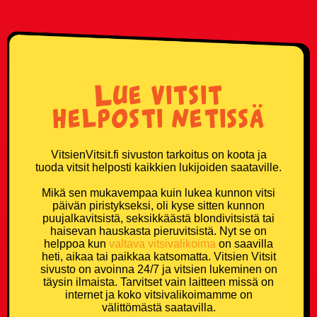
Lue vitsit
helposti netissä
VitsienVitsit.fi sivuston tarkoitus on koota ja
tuoda vitsit helposti kaikkien lukijoiden saataville.
Mikä sen mukavempaa kuin lukea kunnon vitsi
päivän piristykseksi, oli kyse sitten kunnon
puujalkavitsistä, seksikkäästä blondivitsistä tai
haisevan hauskasta pieruvitsistä. Nyt se on
helppoa kun
valtava vitsivalikoima
on saavilla
heti, aikaa tai paikkaa katsomatta. Vitsien Vitsit
sivusto on avoinna 24/7 ja vitsien lukeminen on
täysin ilmaista. Tarvitset vain laitteen missä on
internet ja koko vitsivalikoimamme on
välittömästä saatavilla.