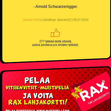
- Arnold Schwarzenigger.
Sairaat vitsit
| Lähettänyt: Spectre22 | 08.07.2024
277 tykkää tästä vitsistä,
paina peukkua jos sinäkin tykkäät.