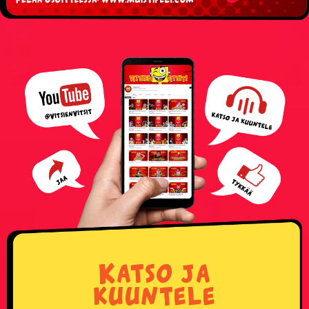
Katso ja
kuuntele