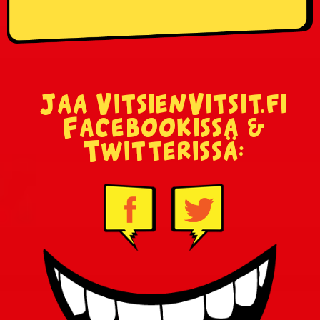
Jaa VitsienVitsit.fi
Facebookissa &
Twitterissä: