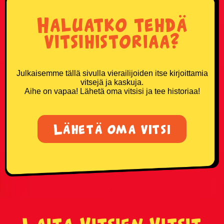
Haluatko tehdä
vitsihistoriaa?
Julkaisemme tällä sivulla vierailijoiden itse kirjoittamia
vitsejä ja kaskuja.
Aihe on vapaa! Lähetä oma vitsisi ja tee historiaa!
Lähetä oma vitsi
Laita Vitsien Vitsit