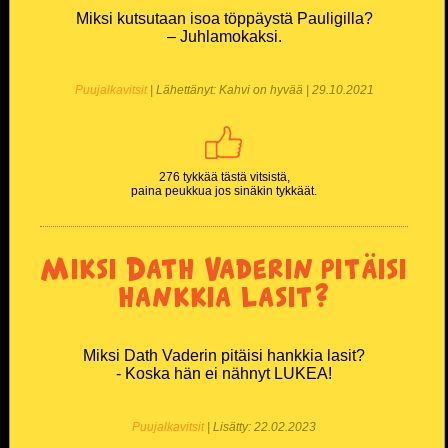
Miksi kutsutaan isoa töppäystä Pauligilla?
– Juhlamokaksi.
Puujalkavitsit
| Lähettänyt: Kahvi on hyvää | 29.10.2021
276 tykkää tästä vitsistä,
paina peukkua jos sinäkin tykkäät.
Miksi Dath Vaderin pitäisi
hankkia lasit?
Miksi Dath Vaderin pitäisi hankkia lasit?
- Koska hän ei nähnyt LUKEA!
Puujalkavitsit
| Lisätty: 22.02.2023