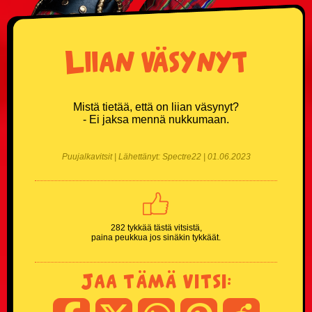
Donald Trump vitsit
Liian väsynyt
Eläinvitsit
Härskit vitsit
Mistä tietää, että on liian väsynyt?
- Ei jaksa mennä nukkumaan.
Hölmöläisvitsit
Insinöörivitsit
Puujalkavitsit | Lähettänyt: Spectre22 | 01.06.2023
Japanilaisvitsit
Jonnevitsit
282 tykkää tästä vitsistä,
paina peukkua jos sinäkin tykkäät.
Jouluvitsit
Jaa tämä vitsi:
Kasinovitsit