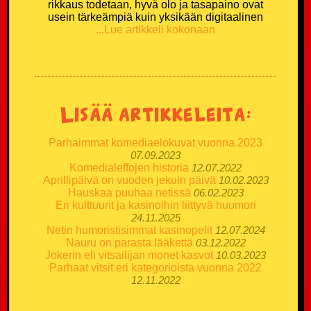
rikkaus todetaan, hyvä olo ja tasapaino ovat
usein tärkeämpiä kuin yksikään digitaalinen
...Lue artikkeli kokonaan
Lisää artikkeleita:
Parhaimmat komediaelokuvat vuonna 2023
07.09.2023
Komedialeffojen historia
12.07.2022
Aprillipäivä on vuoden jekuin päivä
10.02.2023
Hauskaa puuhaa netissä
06.02.2023
Eri kulttuurit ja kasinoihin liittyvä huumori
24.11.2025
Netin humoristisimmat kasinopelit
12.07.2024
Nauru on parasta lääkettä
03.12.2022
Jokerin eli vitsailijan monet kasvot
10.03.2023
Parhaat vitsit eri kategorioista vuonna 2022
12.11.2022