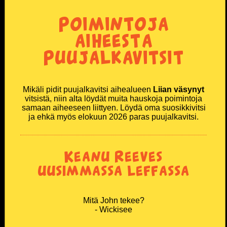
Poimintoja
Vanhusvitsit
aiheesta
Vankilavitsit
Puujalkavitsit
Yleisvitsit
Mikäli pidit puujalkavitsi aihealueen
Liian väsynyt
SUOSITUIMMAT VITSIT
vitsistä, niin alta löydät muita hauskoja poimintoja
samaan aiheeseen liittyen. Löydä oma suosikkivitsi
ja ehkä myös elokuun 2026 paras puujalkavitsi.
Eniten tykätyt vitsit
Päivän katsotuimmat vitsit
Keanu Reeves
uusimmassa leffassa
Viikon katsotuimmat vitsit
Kuukauden katsotuimmat vitsit
Mitä John tekee?
- Wickisee
100 suosituinta vitsiä