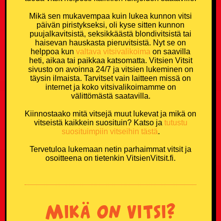
Mikä sen mukavempaa kuin lukea kunnon vitsi
päivän piristykseksi, oli kyse sitten kunnon
puujalkavitsistä, seksikkäästä blondivitsistä tai
haisevan hauskasta pieruvitsistä. Nyt se on
helppoa kun
valtava vitsivalikoima
on saavilla
heti, aikaa tai paikkaa katsomatta. Vitsien Vitsit
sivusto on avoinna 24/7 ja vitsien lukeminen on
täysin ilmaista. Tarvitset vain laitteen missä on
internet ja koko vitsivalikoimamme on
välittömästä saatavilla.
Kiinnostaako mitä vitsejä muut lukevat ja mikä on
vitseistä kaikkein suosituin? Katso ja
tutustu
suosituimpiin vitseihin tästä
.
Tervetuloa lukemaan netin parhaimmat vitsit ja
osoitteena on tietenkin VitsienVitsit.fi.
Mikä on vitsi?