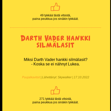
49 tykkää tästä vitsistä,
paina peukkua jos sinäkin tykkäät.
Darth Vader hankki
silmälasit
Miksi Darth Vader hankki silmälasit?
- Koska se ei nähnyt Lukea.
Puujalkavitsit
| Lähettänyt: Skywalker | 17.10.2022
271 tykkää tästä vitsistä,
paina peukkua jos sinäkin tykkäät.