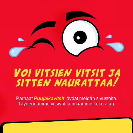
Ruotsalaisvitsit
Sairaat vitsit
Savolaisvitsit
Suomalainen ruotsalainen ja norjalainen vitsit
Tauski vitsit
Voi vitsien vitsit ja
Tesla-vitsit
sitten naurattaa!
Tuksu vitsit
Parhaat
Puujalkavitsit
löydät meidän sivustolta.
Turkulaisvitsit
Täydennämme vitsivalikoimaamme koko ajan.
Urheiluvitsit
Uskonto vitsit