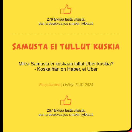
279 tykkää tästä vitsistä,
paina peukkua jos sinäkin tykkäät.
Samusta ei tullut kuskia
Miksi Samusta ei koskaan tullut Uber-kuskia?
- Koska hän on Haber, ei Uber
Puujalkavitsit
| Lisätty: 11.01.2023
267 tykkää tästä vitsistä,
paina peukkua jos sinäkin tykkäät.