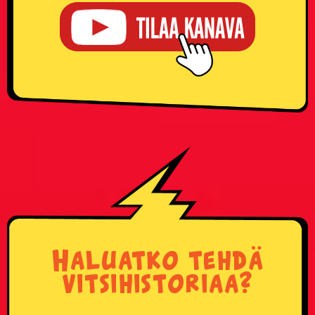
Haluatko tehdä
vitsihistoriaa?