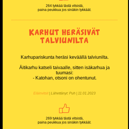
264 tykkää tästä vitsistä,
TikTok
paina peukkua jos sinäkin tykkäät.
Twitter X
Karhut heräsivät
Instagram
talviunilta
Karhupariskunta heräsi keväällä talviunilta.
Äitikarhu katseli taivaalle, sitten isäkarhua ja
tuumasi:
- Katohan, otsoni on ohentunut.
Eläinvitsit
| Lähettänyt: Puh | 11.01.2023
269 tykkää tästä vitsistä,
paina peukkua jos sinäkin tykkäät.