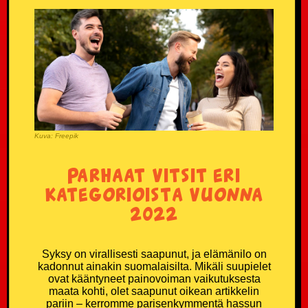
Kuva: Freepik
Parhaat vitsit eri
kategorioista vuonna
2022
Syksy on virallisesti saapunut, ja elämänilo on
kadonnut ainakin suomalaisilta. Mikäli suupielet
ovat kääntyneet painovoiman vaikutuksesta
maata kohti, olet saapunut oikean artikkelin
pariin – kerromme parisenkymmentä hassun