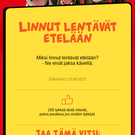
Donald Trump vitsit
Linnut lentävät
Eläinvitsit
etelään
Härskit vitsit
Hölmöläisvitsit
Miksi linnut lentävät etelään?
- Ne eivät jaksa kävellä.
Insinöörivitsit
Eläinvitsit | 23.08.2023
Japanilaisvitsit
Jonnevitsit
285 tykkää tästä vitsistä,
Jouluvitsit
paina peukkua jos sinäkin tykkäät.
Kasinovitsit
Jaa tämä vitsi: