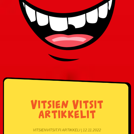
Vitsien Vitsit
artikkelit
VITSIENVITSIT.FI ARTIKKELI | 12.11.2022