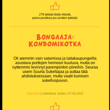
Miesten T-paidat
278 tykkää tästä vitsistä,
paina peukkua jos sinäkin tykkäät.
Naisten T-paidat
Lasten paidat
Bongaaja:
Kondomikotka
Lippikset ja myssyt
Mukit ja tarvikkeet
Oli aiemmin vain satamissa ja laitakaupungeilla
asustava porttojen heimoon kuuluva, mutta on
nyttemmin levinnyt parempiinkin piireihin. Seuraa
Vitsien Vitsit Verkkokauppa
usein Suurta Sukeltajaa ja auttaa tätä
ahdistuksessaan, mutta vaatii kumisen
SOSIAALINEN MEDIA
sukelluspuvun.
Facebook
Eläinvitsit
| Lähettänyt: Sultan | 07.09.2022
Youtube