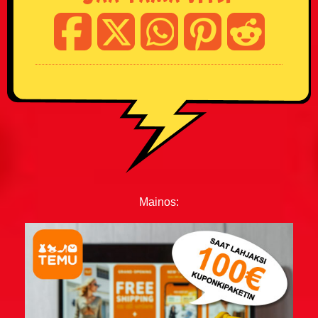
Kouluvitsit
Ladavitsit
Laihialaisvitsit
Lääkärivitsit
Maalaisvitsit
Mies vs Nainen -vitsit
Mainos:
Miesvitsit
Mitä eroa? -vitsit
Mitä yhteistä? -vitsit