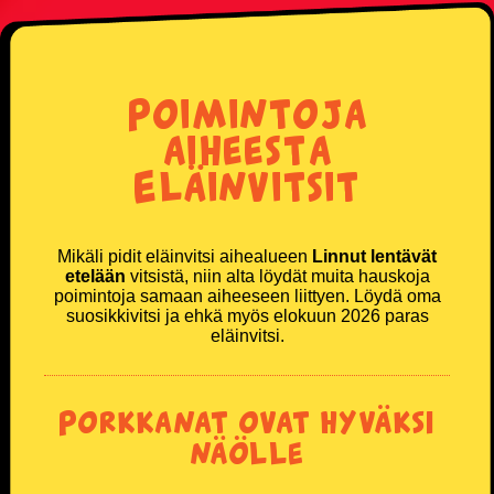
Vanhusvitsit
Poimintoja
Vankilavitsit
aiheesta
Yleisvitsit
Eläinvitsit
SUOSITUIMMAT VITSIT
Mikäli pidit eläinvitsi aihealueen
Linnut lentävät
Eniten tykätyt vitsit
etelään
vitsistä, niin alta löydät muita hauskoja
poimintoja samaan aiheeseen liittyen. Löydä oma
suosikkivitsi ja ehkä myös elokuun 2026 paras
Päivän katsotuimmat vitsit
eläinvitsi.
Viikon katsotuimmat vitsit
Porkkanat ovat hyväksi
Kuukauden katsotuimmat vitsit
näölle
100 suosituinta vitsiä