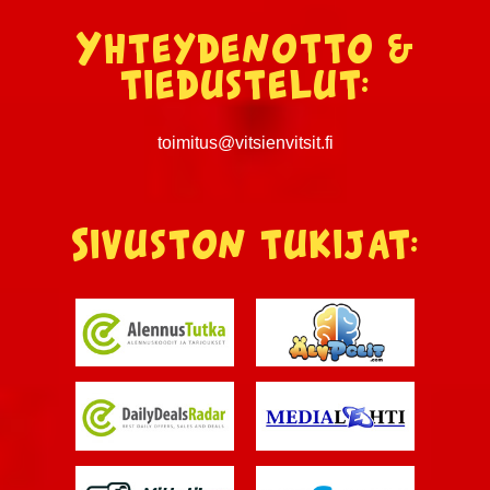
Yhteydenotto &
tiedustelut:
toimitus@vitsienvitsit.fi
Sivuston tukijat: