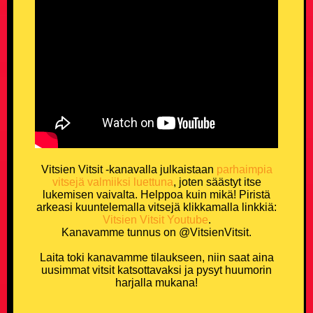
Vitsien Vitsit -kanavalla julkaistaan
parhaimpia
vitsejä valmiiksi luettuna
, joten säästyt itse
lukemisen vaivalta. Helppoa kuin mikä! Piristä
arkeasi kuuntelemalla vitsejä klikkamalla linkkiä:
Vitsien Vitsit Youtube
.
Kanavamme tunnus on @VitsienVitsit.
Laita toki kanavamme tilaukseen, niin saat aina
uusimmat vitsit katsottavaksi ja pysyt huumorin
harjalla mukana!