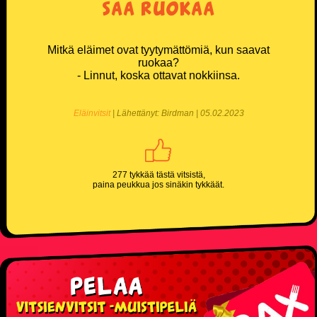
saa ruokaa
Mitkä eläimet ovat tyytymättömiä, kun saavat
ruokaa?
- Linnut, koska ottavat nokkiinsa.
Eläinvitsit
| Lähettänyt: Birdman | 05.02.2023
277 tykkää tästä vitsistä,
paina peukkua jos sinäkin tykkäät.