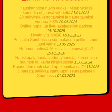
Hauskanpitoa huvin vuoksi: Miten vitsit ja
komedia ohjaavat viihdettä
21.04.2023
20 pelivitsiä kerrottavaksi ja naurettavaksi
vuonna 2025
20.05.2025
Online hupailua live-jakajapelien parissa
14.10.2025
Hyvän vitsin ABC
09.02.2023
Pelisalin Spinboss ja suomalaisen pelikulttuurin
uusi vaihe
13.05.2026
Huumori netissä: Miksi vitsit toimivat yhä?
29.01.2026
Hauskoja tarinoita vedonlyönnistä: kun onni ja
huumori kulkevat käsikädessä
15.08.2024
Kasinoiden rooli stand up -komiikassa
24.11.2025
3 parasta paikkaa stand-upin seuraamiseen
Suomessa
01.03.2023