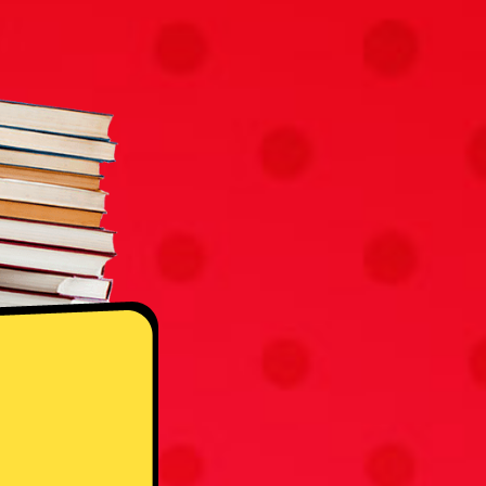
tsit
100 suosituinta vitsiä
Vitsi & huumori artikkelit
Vitsien Vitsit Verkkokauppa