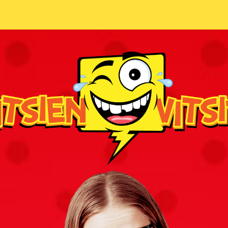
Asianajajavitsit
Basistivitsit
Blondivitsit
Insinöörivitsit
Japanilaisvitsit
Jonnevitsit
Maalaisvitsit
Mies vs Nainen -vitsit
Miesvitsit
Pieruvitsit
Pikku-Kalle vitsit
Poliisivitsit
Savolaisvitsit
Suomalainen ruotsalainen ja norja
Uskonto vitsit
Vanhusvitsit
Vankilavitsit