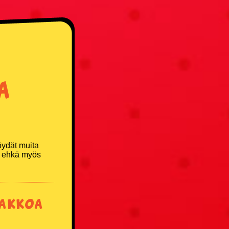
a
löydät muita
a ehkä myös
pakkoa