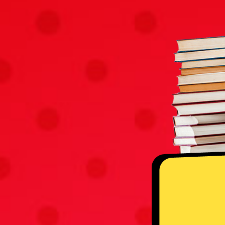
SUOSITUIMMAT VITSIT
Eniten tykätyt vitsit
Päivän katsotuimmat vitsit
KATSO, KUUNTELE TAI PELAA
Kaikki vitsit
Kuuntele valmiiksi luettuja vitsejä
TIEDÄTKÖ HYVÄN VITSIN?
Lähetä oma vitsi ja tee historiaa
VERKKOKAUPPA
Miesten T-paidat
Naisten T-paidat
Lasten p