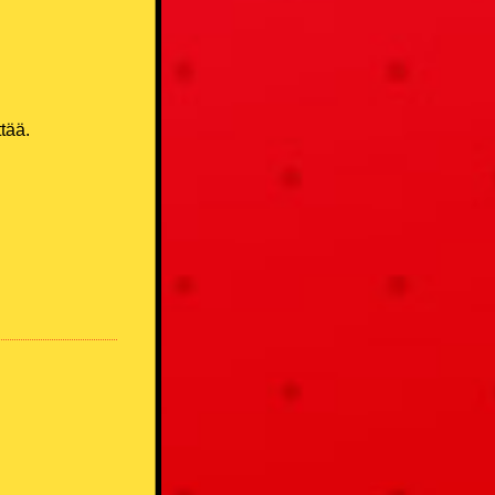
ttää.