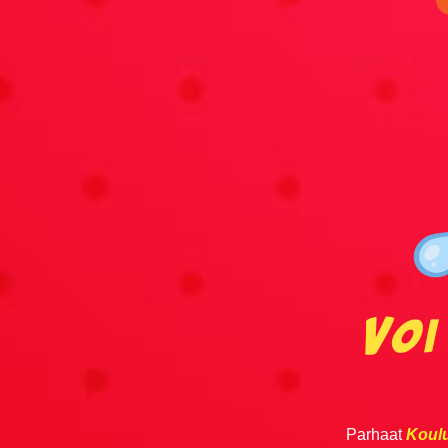
Voi 
Parhaat
Koulu