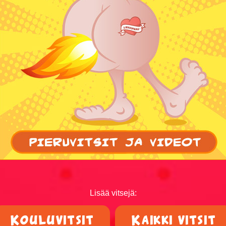
Lisää vitsejä:
Kouluvitsit
Kaikki vitsit