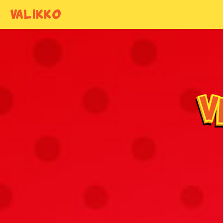
VALIKKO
VITSIEN AIHEET
Alkoholivitsit
Anoppivitsit
Armeijavitsit
Eläinvitsit
Härskit vitsit
Hölmöläisvitsit
Ladavitsit
Laihialaisvitsit
Lääkärivitsit
Naisvitsit
Niilo22 vitsit
Parisuhdevitsit
Puujalkavitsit
Ruotsalaisvitsit
Sairaat vitsit
Tuksu vitsit
Turkulaisvitsit
Urheiluvitsit