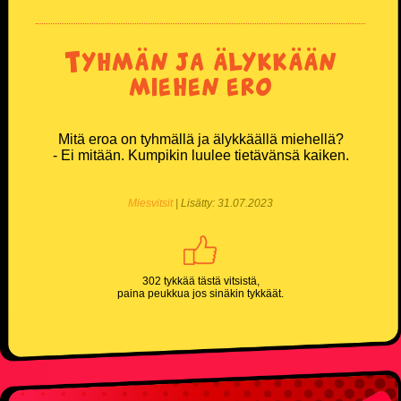
Tyhmän ja älykkään
miehen ero
Mitä eroa on tyhmällä ja älykkäällä miehellä?
- Ei mitään. Kumpikin luulee tietävänsä kaiken.
Miesvitsit
| Lisätty: 31.07.2023
302 tykkää tästä vitsistä,
paina peukkua jos sinäkin tykkäät.