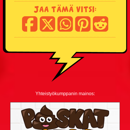
Kouluvitsit
Jaa tämä vitsi:
Ladavitsit
Laihialaisvitsit
Lääkärivitsit
Maalaisvitsit
Mies vs Nainen -vitsit
Miesvitsit
Yhteistyökumppanin mainos:
Mitä eroa? -vitsit
Mitä yhteistä? -vitsit