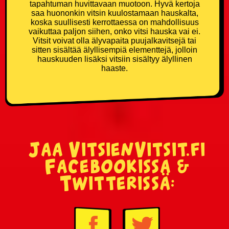
tapahtuman huvittavaan muotoon. Hyvä kertoja
saa huononkin vitsin kuulostamaan hauskalta,
koska suullisesti kerrottaessa on mahdollisuus
vaikuttaa paljon siihen, onko vitsi hauska vai ei.
Vitsit voivat olla älyvapaita puujalkavitsejä tai
sitten sisältää älyllisempiä elementtejä, jolloin
hauskuuden lisäksi vitsiin sisältyy älyllinen
haaste.
Jaa VitsienVitsit.fi
Facebookissa &
Twitterissä: