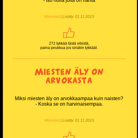
- Iso nolla jolla on häntä
Miesvitsit
| Lisätty: 01.11.2023
272 tykkää tästä vitsistä,
paina peukkua jos sinäkin tykkäät.
Miesten äly on
arvokasta
Miksi miesten äly on arvokkaampaa kuin naisten?
- Koska se on harvinaisempaa.
Miesvitsit
| Lisätty: 01.11.2023