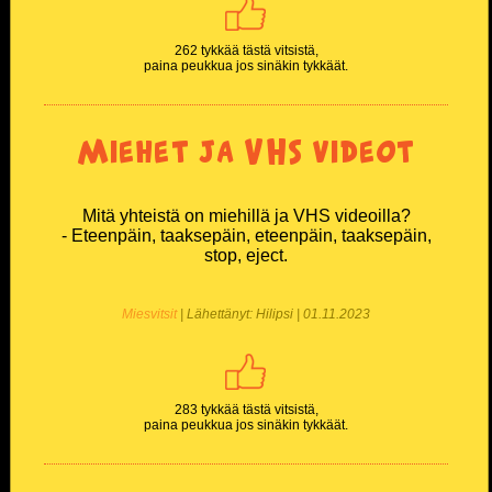
Miesten T-paidat
262 tykkää tästä vitsistä,
paina peukkua jos sinäkin tykkäät.
Naisten T-paidat
Miehet ja VHS videot
Lasten paidat
Lippikset ja myssyt
Mitä yhteistä on miehillä ja VHS videoilla?
- Eteenpäin, taaksepäin, eteenpäin, taaksepäin,
Mukit ja tarvikkeet
stop, eject.
Vitsien Vitsit Verkkokauppa
Miesvitsit
| Lähettänyt: Hilipsi | 01.11.2023
SOSIAALINEN MEDIA
283 tykkää tästä vitsistä,
Facebook
paina peukkua jos sinäkin tykkäät.
Youtube