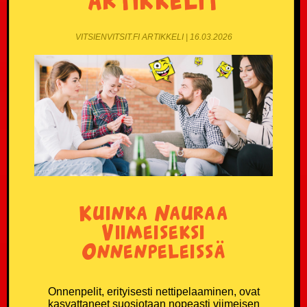
VITSIENVITSIT.FI ARTIKKELI | 16.03.2026
Kuinka Nauraa
Viimeiseksi
Onnenpeleissä
Onnenpelit, erityisesti nettipelaaminen, ovat
kasvattaneet suosiotaan nopeasti viimeisen