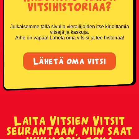
vitsihistoriaa?
Julkaisemme tällä sivulla vierailijoiden itse kirjoittamia
vitsejä ja kaskuja.
Aihe on vapaa! Lähetä oma vitsisi ja tee historiaa!
Lähetä oma vitsi
Laita Vitsien Vitsit
seurantaan, niin saat