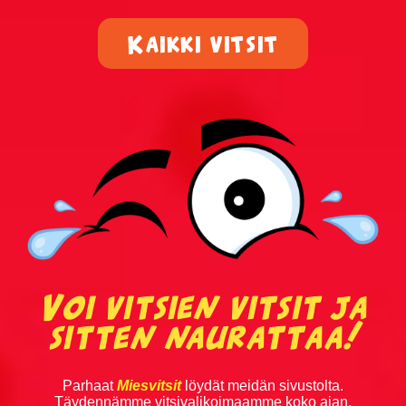
Ruotsalaisvitsit
Kaikki vitsit
Sairaat vitsit
Savolaisvitsit
Suomalainen ruotsalainen ja norjalainen vitsit
Tauski vitsit
Tesla-vitsit
Tuksu vitsit
Voi vitsien vitsit ja
Turkulaisvitsit
sitten naurattaa!
Urheiluvitsit
Parhaat
Miesvitsit
löydät meidän sivustolta.
Täydennämme vitsivalikoimaamme koko ajan.
Uskonto vitsit