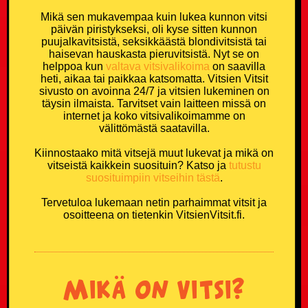
Mikä sen mukavempaa kuin lukea kunnon vitsi
päivän piristykseksi, oli kyse sitten kunnon
puujalkavitsistä, seksikkäästä blondivitsistä tai
haisevan hauskasta pieruvitsistä. Nyt se on
helppoa kun
valtava vitsivalikoima
on saavilla
heti, aikaa tai paikkaa katsomatta. Vitsien Vitsit
sivusto on avoinna 24/7 ja vitsien lukeminen on
täysin ilmaista. Tarvitset vain laitteen missä on
internet ja koko vitsivalikoimamme on
välittömästä saatavilla.
Kiinnostaako mitä vitsejä muut lukevat ja mikä on
vitseistä kaikkein suosituin? Katso ja
tutustu
suosituimpiin vitseihin tästä
.
Tervetuloa lukemaan netin parhaimmat vitsit ja
osoitteena on tietenkin VitsienVitsit.fi.
Mikä on vitsi?