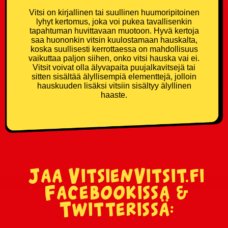
Vitsi on kirjallinen tai suullinen huumoripitoinen
lyhyt kertomus, joka voi pukea tavallisenkin
tapahtuman huvittavaan muotoon. Hyvä kertoja
saa huononkin vitsin kuulostamaan hauskalta,
koska suullisesti kerrottaessa on mahdollisuus
vaikuttaa paljon siihen, onko vitsi hauska vai ei.
Vitsit voivat olla älyvapaita puujalkavitsejä tai
sitten sisältää älyllisempiä elementtejä, jolloin
hauskuuden lisäksi vitsiin sisältyy älyllinen
haaste.
Jaa VitsienVitsit.fi
Facebookissa &
Twitterissä: