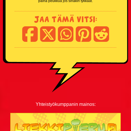
paina peukkua jos sinäkin tykkäät.
Kouluvitsit
Jaa tämä vitsi:
Ladavitsit
Laihialaisvitsit
Lääkärivitsit
Maalaisvitsit
Mies vs Nainen -vitsit
Miesvitsit
Yhteistyökumppanin mainos:
Mitä eroa? -vitsit
Mitä yhteistä? -vitsit