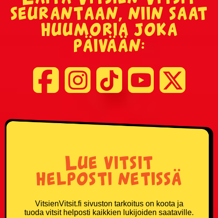
seurantaan, niin saat
huumoria joka
päivään:
Lue vitsit
helposti netissä
VitsienVitsit.fi sivuston tarkoitus on koota ja
tuoda vitsit helposti kaikkien lukijoiden saataville.