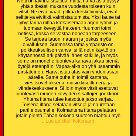
Netti on täynnä sisältöä, mutta harva asia pysyy
yhtä sitkeästi mukana vuodesta toiseen kuin
vitsit. Ne eivät vaadi pitkää keskittymistä, eivät
selittelyä eivätkä valmistautumista. Yksi lause tai
lyhyt tarina riittää katkaisemaan arjen rytmin ja
tuomaan keveyttä hetkeen.Huumori toimii
netissä, koska se vastaa nopeaan tarpeeseen.
Se tarjoaa tauon, naurun ja joskus myös
oivalluksen. Suomessa tämä ympäristö on
poikkeuksellisen vahva, sillä netin käyttö on
käytännössä arkipäivää lähes kaikille, ja myös
some on monelle luonteva kanava jakaa pieniä
löytöjä eteenpäin. Vapaa-aika on yhä useammin
pirstaleinen. Harva istuu alas vain yhden asian
äärelle. Sama puhelin toimii karttana,
viestisovelluksena, musiikkisoittimena ja
viihdekeskuksena. Silloin myös vitsit asettuvat
luontevasti muiden kevyiden sisältöjen joukkoon.
Yhtenä iltana tulee katsottua jakso sarjaa.
Toisena iltana selataan vitsejä ja nauretaan
parille osumalle. Kolmantena iltana pelataan
jotain pientä.Tähän kokonaisuuteen mahtuu myö
...Lue artikkeli kokonaan