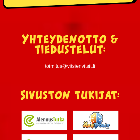
Yhteydenotto &
tiedustelut:
toimitus@vitsienvitsit.fi
Sivuston tukijat: