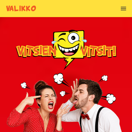
VALIKKO
VITSIEN AIHEET
Alkoholivitsit
Anoppivitsit
Armeijavitsit
Asianajajavitsit
Basistivitsit
Blondivitsit
Chuck Norris vitsit