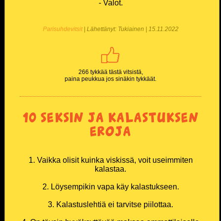
- Valot.
TikTok
Parisuhdevitsit
| Lähettänyt: Tukiainen | 15.11.2022
Twitter X
Instagram
266 tykkää tästä vitsistä,
paina peukkua jos sinäkin tykkäät.
10 seksin ja kalastuksen
eroja
1. Vaikka olisit kuinka viskissä, voit useimmiten
kalastaa.
2. Löysempikin vapa käy kalastukseen.
3. Kalastuslehtiä ei tarvitse piilottaa.