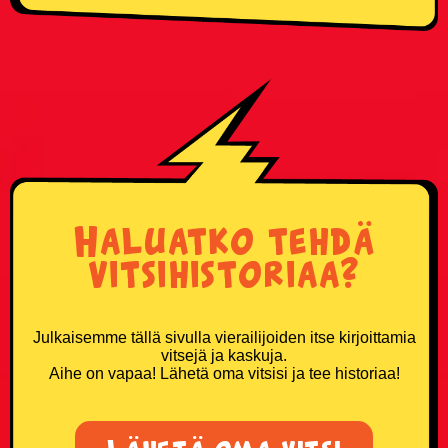
Haluatko tehdä
vitsihistoriaa?
Julkaisemme tällä sivulla vierailijoiden itse kirjoittamia
vitsejä ja kaskuja.
Aihe on vapaa! Lähetä oma vitsisi ja tee historiaa!