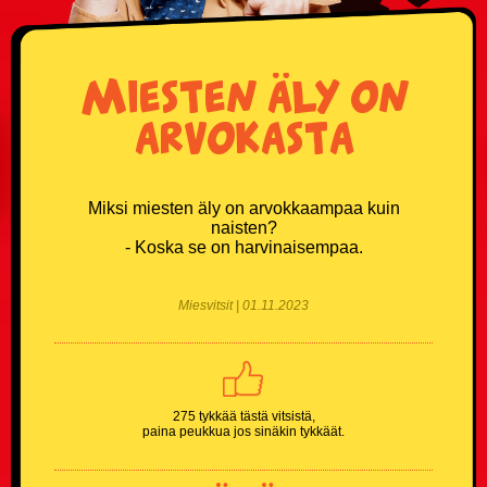
Donald Trump vitsit
Miesten äly on
Eläinvitsit
arvokasta
Härskit vitsit
Hölmöläisvitsit
Miksi miesten äly on arvokkaampaa kuin
naisten?
Insinöörivitsit
- Koska se on harvinaisempaa.
Japanilaisvitsit
Miesvitsit | 01.11.2023
Jonnevitsit
Jouluvitsit
275 tykkää tästä vitsistä,
paina peukkua jos sinäkin tykkäät.
Kasinovitsit