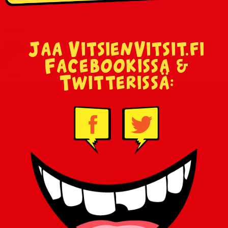
Jaa VitsienVitsit.fi
Facebookissa &
Twitterissä: