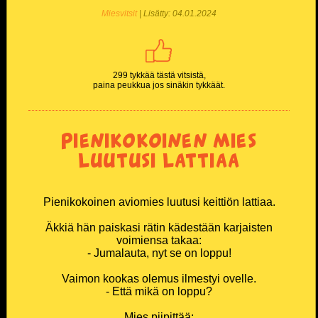
Miesvitsit
| Lisätty: 04.01.2024
Miesten T-paidat
Naisten T-paidat
299 tykkää tästä vitsistä,
paina peukkua jos sinäkin tykkäät.
Lasten paidat
Lippikset ja myssyt
Pienikokoinen mies
luutusi lattiaa
Mukit ja tarvikkeet
Vitsien Vitsit Verkkokauppa
Pienikokoinen aviomies luutusi keittiön lattiaa.
Äkkiä hän paiskasi rätin kädestään karjaisten
SOSIAALINEN MEDIA
voimiensa takaa:
- Jumalauta, nyt se on loppu!
Facebook
Vaimon kookas olemus ilmestyi ovelle.
- Että mikä on loppu?
Youtube
Mies piipittää: