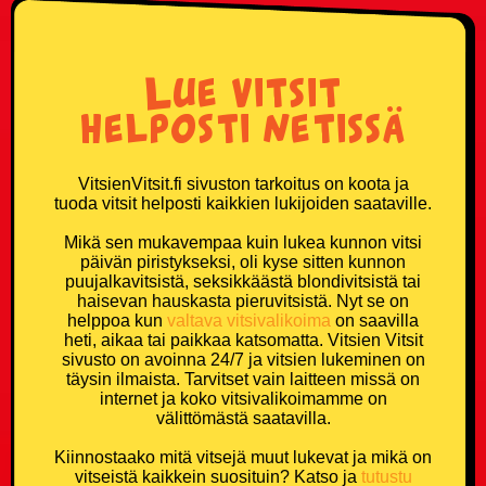
Lue vitsit
helposti netissä
VitsienVitsit.fi sivuston tarkoitus on koota ja
tuoda vitsit helposti kaikkien lukijoiden saataville.
Mikä sen mukavempaa kuin lukea kunnon vitsi
päivän piristykseksi, oli kyse sitten kunnon
puujalkavitsistä, seksikkäästä blondivitsistä tai
haisevan hauskasta pieruvitsistä. Nyt se on
helppoa kun
valtava vitsivalikoima
on saavilla
heti, aikaa tai paikkaa katsomatta. Vitsien Vitsit
sivusto on avoinna 24/7 ja vitsien lukeminen on
täysin ilmaista. Tarvitset vain laitteen missä on
internet ja koko vitsivalikoimamme on
välittömästä saatavilla.
Kiinnostaako mitä vitsejä muut lukevat ja mikä on
vitseistä kaikkein suosituin? Katso ja
tutustu