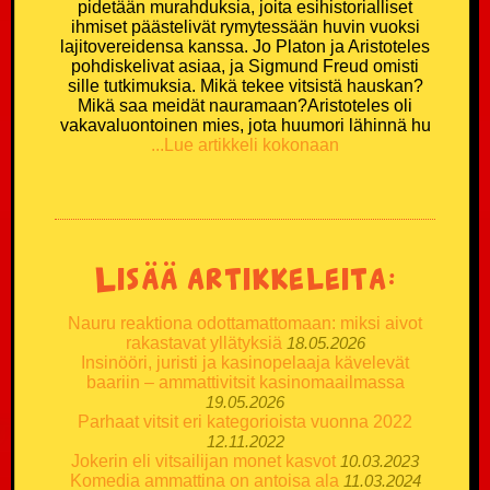
pidetään murahduksia, joita esihistorialliset
ihmiset päästelivät rymytessään huvin vuoksi
lajitovereidensa kanssa. Jo Platon ja Aristoteles
pohdiskelivat asiaa, ja Sigmund Freud omisti
sille tutkimuksia. Mikä tekee vitsistä hauskan?
Mikä saa meidät nauramaan?Aristoteles oli
vakavaluontoinen mies, jota huumori lähinnä hu
...Lue artikkeli kokonaan
Lisää artikkeleita:
Nauru reaktiona odottamattomaan: miksi aivot
rakastavat yllätyksiä
18.05.2026
Insinööri, juristi ja kasinopelaaja kävelevät
baariin – ammattivitsit kasinomaailmassa
19.05.2026
Parhaat vitsit eri kategorioista vuonna 2022
12.11.2022
Jokerin eli vitsailijan monet kasvot
10.03.2023
Komedia ammattina on antoisa ala
11.03.2024