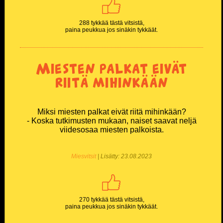
288 tykkää tästä vitsistä,
paina peukkua jos sinäkin tykkäät.
Miesten palkat eivät
riitä mihinkään
Miksi miesten palkat eivät riitä mihinkään?
- Koska tutkimusten mukaan, naiset saavat neljä
viidesosaa miesten palkoista.
Miesvitsit
| Lisätty: 23.08.2023
270 tykkää tästä vitsistä,
paina peukkua jos sinäkin tykkäät.