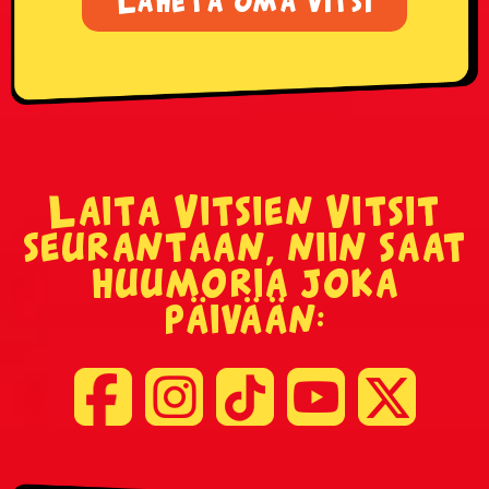
Lähetä oma vitsi
Laita Vitsien Vitsit
seurantaan, niin saat
huumoria joka
päivään: