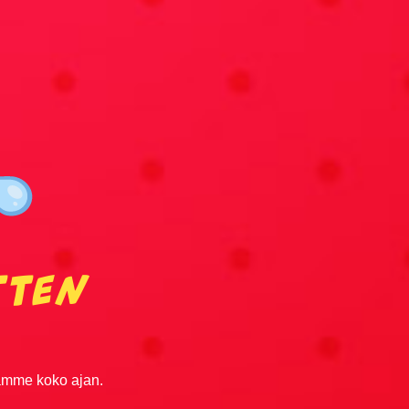
itten
amme koko ajan.