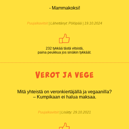
- Mammakoksi!
Puujalkavitsit
| Lähettänyt: Pölöpää | 19.10.2024
232 tykkää tästä vitsistä,
paina peukkua jos sinäkin tykkäät.
Verot ja vege
Mitä yhteistä on veronkiertäjällä ja vegaanilla?
– Kumpikaan ei halua maksaa.
Puujalkavitsit
| Lisätty: 29.10.2021