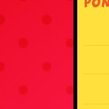
pön
SOSIAALINEN MEDIA
Facebook
Youtube
TikTok
Twitter 