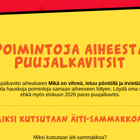
Poimintoja aiheest
Puujalkavitsit
uujalkavitsi aihealueen
Mikä on vihreä, istuu pöntöllä ja irvist
uita hauskoja poimintoja samaan aiheeseen liittyen. Löydä oma su
ehkä myös elokuun 2026 paras puujalkavitsi.
iksi kutsutaan äiti-sammakko
Miksi kutsutaan äiti-sammakkoa?