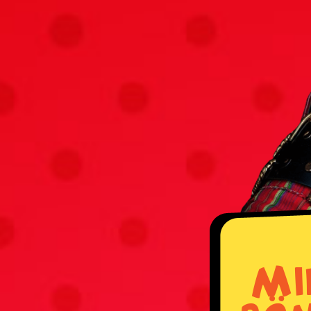
SUOSITUIMMAT VITSIT
Eniten tykätyt vitsit
Päivän katsotuimmat vitsit
KATSO, KUUNTELE TAI PELAA
Kaikki vitsit
Kuuntele valmiiksi luettuja vitsejä
TIEDÄTKÖ HYVÄN VITSIN?
Lähetä oma vitsi ja tee historiaa
VERKKOKAUPPA
Mi
Miesten T-paidat
Naisten T-paidat
Lasten p