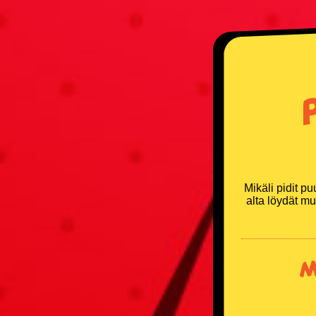
Mikäli pidit p
alta löydät m
M