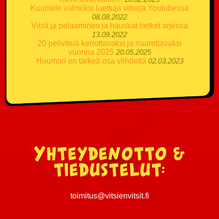
Kuuntele valmiiksi luettuja vitsejä Youtubessa
08.08.2022
Vitsit ja pelaaminen ja hauskat hetket arjessa
13.09.2022
20 pelivitsiä kerrottavaksi ja naurettavaksi
vuonna 2025
20.05.2025
Huumori on tärkeä osa viihdettä
02.03.2023
Yhteydenotto &
tiedustelut:
toimitus@vitsienvitsit.fi