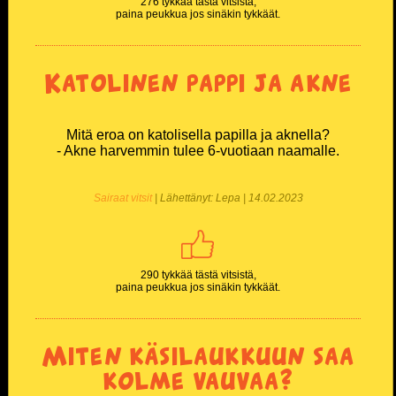
276 tykkää tästä vitsistä,
paina peukkua jos sinäkin tykkäät.
Miesten T-paidat
Naisten T-paidat
Katolinen pappi ja akne
Lasten paidat
Mitä eroa on katolisella papilla ja aknella?
- Akne harvemmin tulee 6-vuotiaan naamalle.
Lippikset ja myssyt
Sairaat vitsit
| Lähettänyt: Lepa | 14.02.2023
Mukit ja tarvikkeet
Vitsien Vitsit Verkkokauppa
290 tykkää tästä vitsistä,
SOSIAALINEN MEDIA
paina peukkua jos sinäkin tykkäät.
Facebook
Miten käsilaukkuun saa
kolme vauvaa?
Youtube