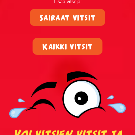
Ruotsalaisvitsit
Lisää vitsejä:
Sairaat vitsit
Sairaat vitsit
Savolaisvitsit
Kaikki vitsit
Suomalainen ruotsalainen ja norjalainen vitsit
Tauski vitsit
Tesla-vitsit
Tuksu vitsit
Turkulaisvitsit
Urheiluvitsit
Voi vitsien vitsit ja
Uskonto vitsit