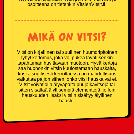
osoitteena on tietenkin VitsienVitsit.fi.
Mikä on vitsi?
Vitsi on kirjallinen tai suullinen huumoripitoinen
lyhyt kertomus, joka voi pukea tavallisenkin
tapahtuman huvittavaan muotoon. Hyvä kertoja
saa huononkin vitsin kuulostamaan hauskalta,
koska suullisesti kerrottaessa on mahdollisuus
vaikuttaa paljon siihen, onko vitsi hauska vai ei.
Vitsit voivat olla älyvapaita puujalkavitsejä tai
sitten sisältää älyllisempiä elementtejä, jolloin
hauskuuden lisäksi vitsiin sisältyy älyllinen
haaste.