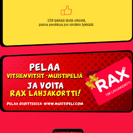
158 tykkää tästä vitsistä,
paina peukkua jos sinäkin tykkäät.