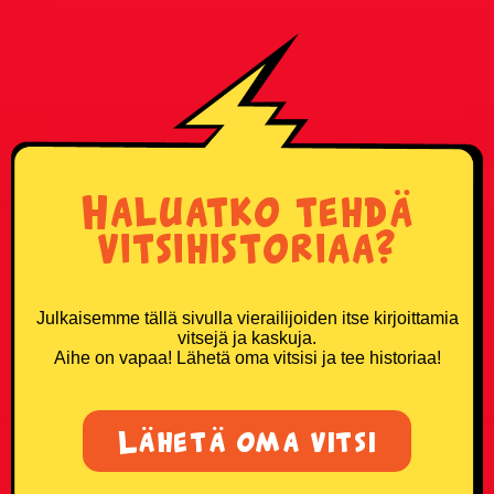
Haluatko tehdä
vitsihistoriaa?
Julkaisemme tällä sivulla vierailijoiden itse kirjoittamia
vitsejä ja kaskuja.
Aihe on vapaa! Lähetä oma vitsisi ja tee historiaa!
Lähetä oma vitsi