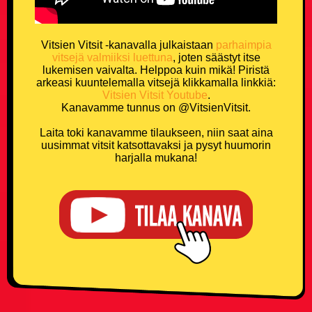
Vitsien Vitsit -kanavalla julkaistaan
parhaimpia
vitsejä valmiiksi luettuna
, joten säästyt itse
lukemisen vaivalta. Helppoa kuin mikä! Piristä
arkeasi kuuntelemalla vitsejä klikkamalla linkkiä:
Vitsien Vitsit Youtube
.
Kanavamme tunnus on @VitsienVitsit.
Laita toki kanavamme tilaukseen, niin saat aina
uusimmat vitsit katsottavaksi ja pysyt huumorin
harjalla mukana!