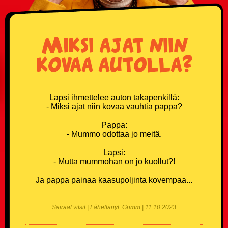
Donald Trump vitsit
Miksi ajat niin
Eläinvitsit
kovaa autolla?
Härskit vitsit
Hölmöläisvitsit
Lapsi ihmettelee auton takapenkillä:
- Miksi ajat niin kovaa vauhtia pappa?
Insinöörivitsit
Pappa:
- Mummo odottaa jo meitä.
Japanilaisvitsit
Lapsi:
- Mutta mummohan on jo kuollut?!
Jonnevitsit
Ja pappa painaa kaasupoljinta kovempaa...
Jouluvitsit
Sairaat vitsit | Lähettänyt: Grimm | 11.10.2023
Kasinovitsit