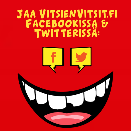
Jaa VitsienVitsit.fi
Facebookissa &
Twitterissä: