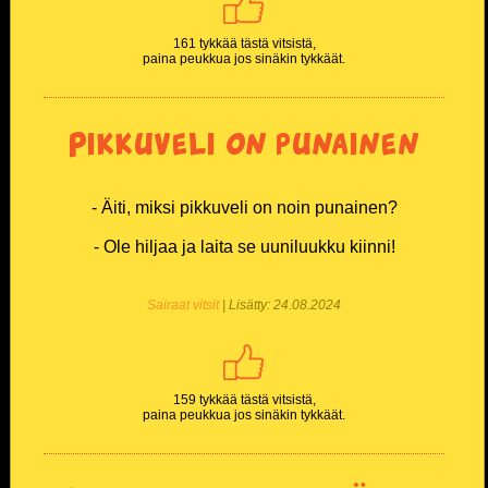
161 tykkää tästä vitsistä,
paina peukkua jos sinäkin tykkäät.
Pikkuveli on punainen
- Äiti, miksi pikkuveli on noin punainen?
- Ole hiljaa ja laita se uuniluukku kiinni!
Sairaat vitsit
| Lisätty: 24.08.2024
159 tykkää tästä vitsistä,
paina peukkua jos sinäkin tykkäät.