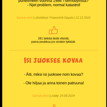
puhelimeen vuonna 1986 Tšernobylissa?
- Njet problem, normal katastrof
Sairaat vitsit
| Lähettänyt: Praporshik Dygalo | 12.12.2022
281 tykkää tästä vitsistä,
paina peukkua jos sinäkin tykkäät.
Isi juoksee kovaa
- Äiti, miksi isi juoksee noin kovaa?
- Ole hiljaa ja anna toinen patruuna!
Sairaat vitsit
| Lisätty: 24.08.2024