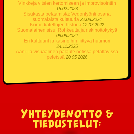
Vinkkejä vitsien kertomiseen ja improvisointiin
15.02.2023
Sisukasta pelaamista: Vedonlyönti osana
suomalaista kulttuuria
22.08.2024
Komedialeffojen historia
12.07.2022
Suomalainen sisu: Rohkeutta ja riskinottokykyä
09.08.2024
Eri kulttuurit ja kasinoihin liittyvä huumori
24.11.2025
Ääni- ja visuaalinen palaute netissä pelattavissa
peleissä
20.05.2026
Yhteydenotto &
tiedustelut: