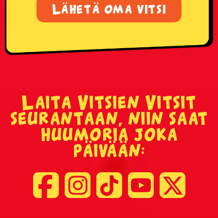
Lähetä oma vitsi
Laita Vitsien Vitsit
seurantaan, niin saat
huumoria joka
päivään: