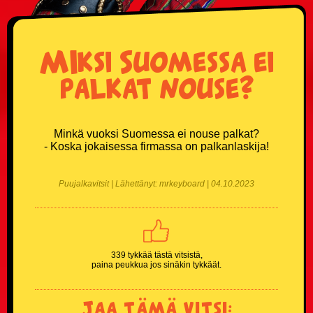
Donald Trump vitsit
MIksi Suomessa ei
Eläinvitsit
palkat nouse?
Härskit vitsit
Hölmöläisvitsit
Minkä vuoksi Suomessa ei nouse palkat?
- Koska jokaisessa firmassa on palkanlaskija!
Insinöörivitsit
Puujalkavitsit | Lähettänyt: mrkeyboard | 04.10.2023
Japanilaisvitsit
Jonnevitsit
339 tykkää tästä vitsistä,
Jouluvitsit
paina peukkua jos sinäkin tykkäät.
Kasinovitsit
Jaa tämä vitsi: