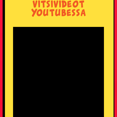
vitsivideot
Youtubessa