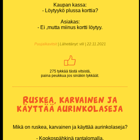
Kaupan kassa:
- Löytyykö plussa korttia?
Asiakas:
- Ei ,mutta miinus kortti löytyy.
Puujalkavitsit
| Lähettänyt: vili | 22.11.2021
275 tykkää tästä vitsistä,
paina peukkua jos sinäkin tykkäät.
Ruskea, karvainen ja
käyttää aurinkolaseja
Mikä on ruskea, karvainen ja käyttää aurinkolaseja?
- Kookospähkinä rantalomalla.