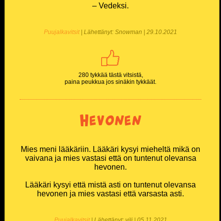
– Vedeksi.
KATSO, KUUNTELE TAI PELAA
Puujalkavitsit
| Lähettänyt: Snowman | 29.10.2021
Kaikki vitsit
Kuuntele valmiiksi luettuja vitsejä
280 tykkää tästä vitsistä,
paina peukkua jos sinäkin tykkäät.
Pelaa Vitsien Vitsit -peliä ja voita
Hevonen
Satunnainen vitsi
Vitsi & huumori artikkelit
Mies meni lääkäriin. Lääkäri kysyi mieheltä mikä on
vaivana ja mies vastasi että on tuntenut olevansa
TIEDÄTKÖ HYVÄN VITSIN?
hevonen.
Lääkäri kysyi että mistä asti on tuntenut olevansa
Lähetä oma vitsi ja tee historiaa
hevonen ja mies vastasi että varsasta asti.
VERKKOKAUPPA
Puujalkavitsit
| Lähettänyt: vili | 05.11.2021