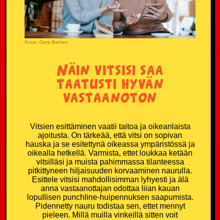
Kuva: Gary Barnes
Näin vitsisi saa
taatusti hyvän
vastaanoton
Vitsien esittäminen vaatii taitoa ja oikeanlaista
ajoitusta. On tärkeää, että vitsi on sopivan
hauska ja se esitettynä oikeassa ympäristössä ja
oikealla hetkellä. Varmista, ettet loukkaa ketään
vitsilläsi ja muista pahimmassa tilanteessa
pitkittyneen hiljaisuuden korvaaminen naurulla.
Esittele vitsisi mahdollisimman lyhyesti ja älä
anna vastaanottajan odottaa liian kauan
lopullisen punchline-huipennuksen saapumista.
Pidennetty nauru todistaa sen, ettet mennyt
pieleen. Millä muilla vinkeillä sitten voit