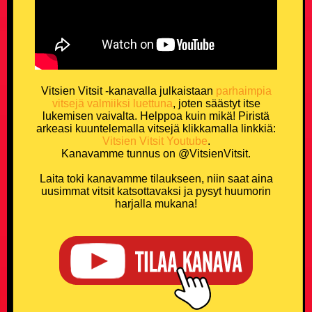
Vitsien Vitsit -kanavalla julkaistaan
parhaimpia
vitsejä valmiiksi luettuna
, joten säästyt itse
lukemisen vaivalta. Helppoa kuin mikä! Piristä
arkeasi kuuntelemalla vitsejä klikkamalla linkkiä:
Vitsien Vitsit Youtube
.
Kanavamme tunnus on @VitsienVitsit.
Laita toki kanavamme tilaukseen, niin saat aina
uusimmat vitsit katsottavaksi ja pysyt huumorin
harjalla mukana!