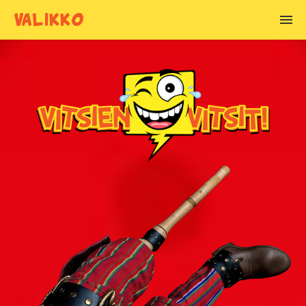
VALIKKO
VITSIEN AIHEET
Alkoholivitsit
Anoppivitsit
Armeijavitsit
Asianajajavitsit
Basistivitsit
Blondivitsit
Chuck Norris vitsit