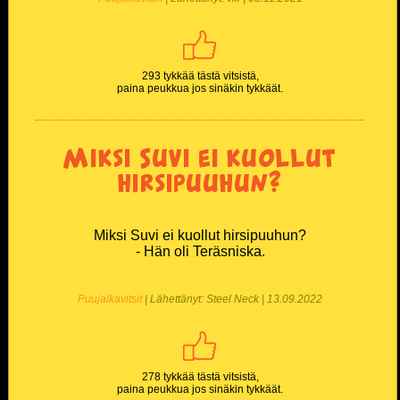
Miesten T-paidat
Naisten T-paidat
293 tykkää tästä vitsistä,
paina peukkua jos sinäkin tykkäät.
Lasten paidat
Miksi Suvi ei kuollut
Lippikset ja myssyt
hirsipuuhun?
Mukit ja tarvikkeet
Miksi Suvi ei kuollut hirsipuuhun?
Vitsien Vitsit Verkkokauppa
- Hän oli Teräsniska.
SOSIAALINEN MEDIA
Puujalkavitsit
| Lähettänyt: Steel Neck | 13.09.2022
Facebook
278 tykkää tästä vitsistä,
Youtube
paina peukkua jos sinäkin tykkäät.