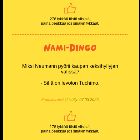
276 tykkää tästä vitsistä,
paina peukkua jos sinäkin tykkäät.
Nami-Dingo
Miksi Neumann pyörii kaupan keksihyllyjen
välissä?
- Sillä on levoton Tuchimo.
Puujalkavitsit
| Lisätty: 07.05.2025
178 tykkää tästä vitsistä,
paina peukkua jos sinäkin tykkäät.