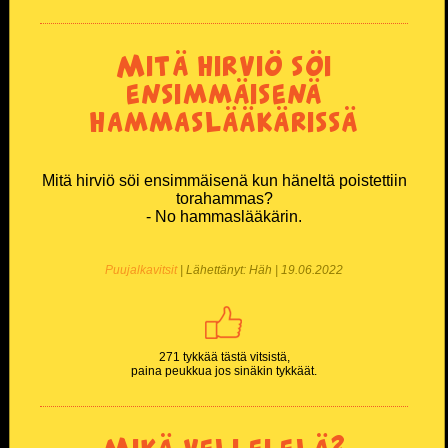
TikTok
Mitä hirviö söi
Twitter X
ensimmäisenä
hammaslääkärissä
Instagram
Mitä hirviö söi ensimmäisenä kun häneltä poistettiin
torahammas?
- No hammaslääkärin.
Puujalkavitsit
| Lähettänyt: Häh | 19.06.2022
271 tykkää tästä vitsistä,
paina peukkua jos sinäkin tykkäät.
Mikä veli ei elä?