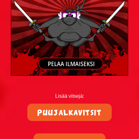
Naisvitsit
Niilo22 vitsit
Parisuhdevitsit
Pieruvitsit
Pikku-Kalle vitsit
Poliisivitsit
Politiikkavitsit
Lisää vitsejä:
Pottukoira vitsit
Puujalkavitsit
Puujalkavitsit