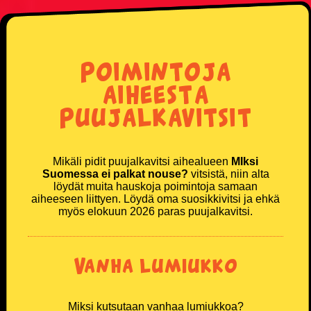
Vanhusvitsit
Poimintoja
Vankilavitsit
aiheesta
Yleisvitsit
Puujalkavitsit
SUOSITUIMMAT VITSIT
Mikäli pidit puujalkavitsi aihealueen
MIksi
Eniten tykätyt vitsit
Suomessa ei palkat nouse?
vitsistä, niin alta
löydät muita hauskoja poimintoja samaan
aiheeseen liittyen. Löydä oma suosikkivitsi ja ehkä
Päivän katsotuimmat vitsit
myös elokuun 2026 paras puujalkavitsi.
Viikon katsotuimmat vitsit
Vanha lumiukko
Kuukauden katsotuimmat vitsit
100 suosituinta vitsiä
Miksi kutsutaan vanhaa lumiukkoa?