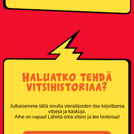
Haluatko tehdä
vitsihistoriaa?
Julkaisemme tällä sivulla vierailijoiden itse kirjoittamia
vitsejä ja kaskuja.
Aihe on vapaa! Lähetä oma vitsisi ja tee historiaa!