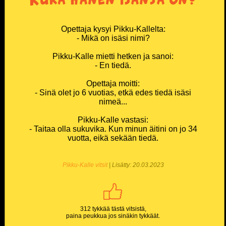
Opettaja kysyi Pikku-Kallelta:
- Mikä on isäsi nimi?
Pikku-Kalle mietti hetken ja sanoi:
- En tiedä.
Opettaja moitti:
- Sinä olet jo 6 vuotias, etkä edes tiedä isäsi
nimeä...
Pikku-Kalle vastasi:
- Taitaa olla sukuvika. Kun minun äitini on jo 34
vuotta, eikä sekään tiedä.
Pikku-Kalle vitsit
| Lisätty: 20.03.2023
312 tykkää tästä vitsistä,
paina peukkua jos sinäkin tykkäät.