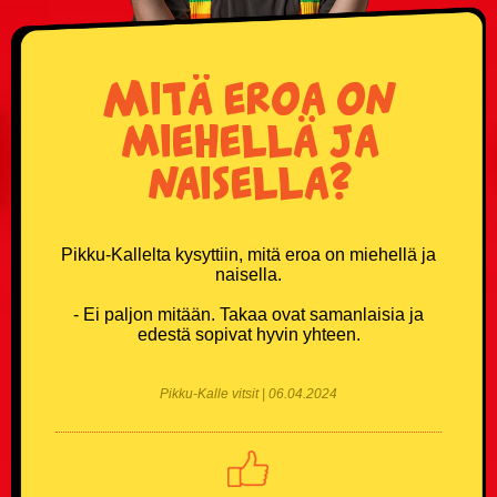
Donald Trump vitsit
Mitä eroa on
Eläinvitsit
miehellä ja
Härskit vitsit
naisella?
Hölmöläisvitsit
Insinöörivitsit
Pikku-Kallelta kysyttiin, mitä eroa on miehellä ja
naisella.
Japanilaisvitsit
- Ei paljon mitään. Takaa ovat samanlaisia ja
edestä sopivat hyvin yhteen.
Jonnevitsit
Pikku-Kalle vitsit | 06.04.2024
Jouluvitsit
Kasinovitsit