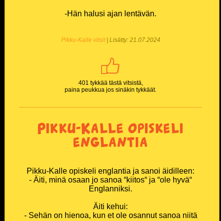
TikTok
-Hän halusi ajan lentävän.
Twitter X
Pikku-Kalle vitsit
| Lisätty: 21.07.2024
Instagram
401 tykkää tästä vitsistä,
paina peukkua jos sinäkin tykkäät.
Pikku-Kalle opiskeli
englantia
Pikku-Kalle opiskeli englantia ja sanoi äidilleen:
- Äiti, minä osaan jo sanoa “kiitos“ ja “ole hyvä“
Englanniksi.
Äiti kehui:
- Sehän on hienoa, kun et ole osannut sanoa niitä