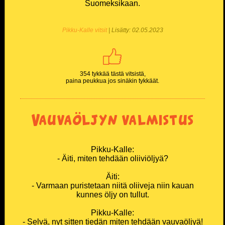
Suomeksikaan.
Pikku-Kalle vitsit
| Lisätty: 02.05.2023
354 tykkää tästä vitsistä,
paina peukkua jos sinäkin tykkäät.
Vauvaöljyn valmistus
Pikku-Kalle:
- Äiti, miten tehdään oliiviöljyä?
Äiti:
- Varmaan puristetaan niitä oliiveja niin kauan
kunnes öljy on tullut.
Pikku-Kalle:
- Selvä, nyt sitten tiedän miten tehdään vauvaöljyä!