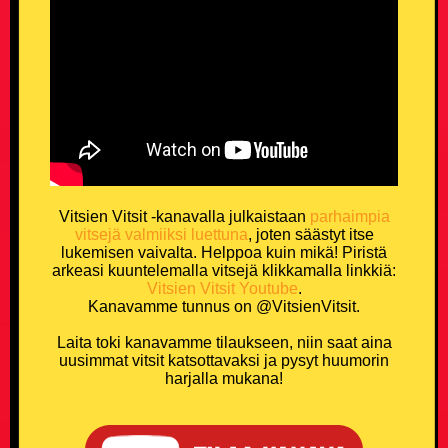
Vitsien Vitsit -kanavalla julkaistaan
parhaimpia
vitsejä valmiiksi luettuna
, joten säästyt itse
lukemisen vaivalta. Helppoa kuin mikä! Piristä
arkeasi kuuntelemalla vitsejä klikkamalla linkkiä:
Vitsien Vitsit Youtube
.
Kanavamme tunnus on @VitsienVitsit.
Laita toki kanavamme tilaukseen, niin saat aina
uusimmat vitsit katsottavaksi ja pysyt huumorin
harjalla mukana!