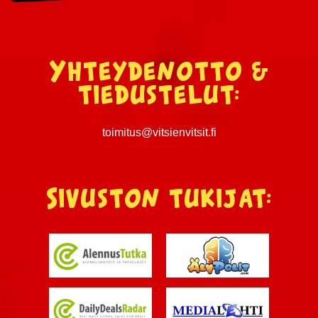
Yhteydenotto &
tiedustelut:
toimitus@vitsienvitsit.fi
Sivuston tukijat: