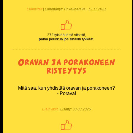
TikTok
Eläinvitsit
| Lähettänyt: Tinkeliharava | 12.11.2021
Twitter X
272 tykkää tästä vitsistä,
Instagram
paina peukkua jos sinäkin tykkäät.
Oravan ja porakoneen
risteytys
Mitä saa, kun yhdistää oravan ja porakoneen?
- Porava!
Eläinvitsit
| Lisätty: 30.03.2025