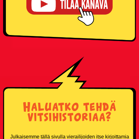
Haluatko tehdä
vitsihistoriaa?
Julkaisemme tällä sivulla vierailijoiden itse kirjoittamia