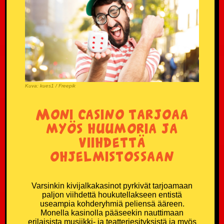
Kuva: kues1 / Freepik
Moni casino tarjoaa
myös huumoria ja
viihdettä
ohjelmistossaan
Varsinkin kivijalkakasinot pyrkivät tarjoamaan
paljon viihdettä houkutellakseen entistä
useampia kohderyhmiä peliensä ääreen.
Monella kasinolla pääseekin nauttimaan
erilaisista musiikki- ja teatteriesityksistä ja myös