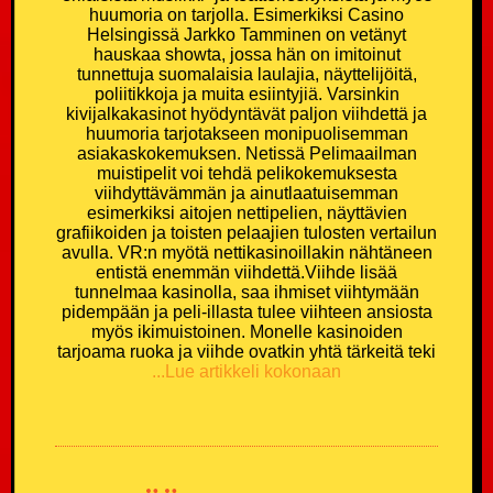
huumoria on tarjolla. Esimerkiksi Casino
Helsingissä Jarkko Tamminen on vetänyt
hauskaa showta, jossa hän on imitoinut
tunnettuja suomalaisia laulajia, näyttelijöitä,
poliitikkoja ja muita esiintyjiä. Varsinkin
kivijalkakasinot hyödyntävät paljon viihdettä ja
huumoria tarjotakseen monipuolisemman
asiakaskokemuksen. Netissä Pelimaailman
muistipelit voi tehdä pelikokemuksesta
viihdyttävämmän ja ainutlaatuisemman
esimerkiksi aitojen nettipelien, näyttävien
grafiikoiden ja toisten pelaajien tulosten vertailun
avulla. VR:n myötä nettikasinoillakin nähtäneen
entistä enemmän viihdettä.Viihde lisää
tunnelmaa kasinolla, saa ihmiset viihtymään
pidempään ja peli-illasta tulee viihteen ansiosta
myös ikimuistoinen. Monelle kasinoiden
tarjoama ruoka ja viihde ovatkin yhtä tärkeitä teki
...Lue artikkeli kokonaan