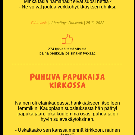
Minkä takia hämähäkit eivät suosi nettiä?
- Ne voivat joutua verkkohyökkäyksen uhriksi.
Eläinvitsit
| Lähettänyt: Darkweb | 25.11.2022
274 tykkää tästä vitsistä,
paina peukkua jos sinäkin tykkäät.
Puhuva papukaija
kirkossa
Nainen oli eläinkaupassa hankkiakseen itselleen
lemmikin. Kauppiaan suosituksesta hän päätyi
papukaijaan, joka kuulemma osasi puhua ja oli
hyvin sulavakäytöksinen.
- Uskaltaako sen kanssa mennä kirkkoon, nainen