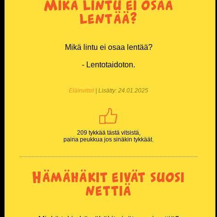
Mikä lintu ei osaa
lentää?
Mikä lintu ei osaa lentää?
- Lentotaidoton.
Eläinvitsit
| Lisätty: 24.01.2025
209 tykkää tästä vitsistä,
paina peukkua jos sinäkin tykkäät.
Hämähäkit eivät suosi
nettiä