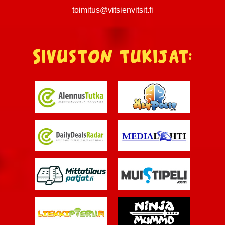
toimitus@vitsienvitsit.fi
Sivuston tukijat: