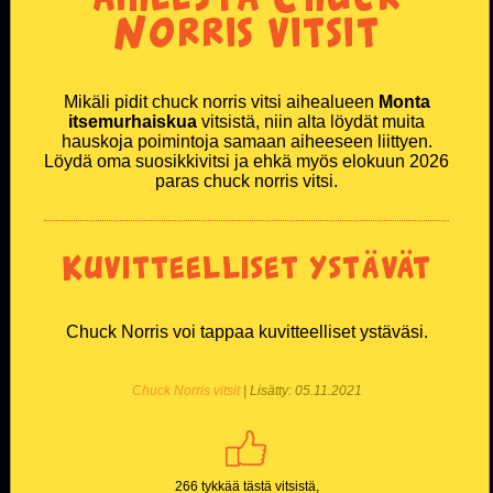
Norris vitsit
Miesten T-paidat
Naisten T-paidat
Mikäli pidit chuck norris vitsi aihealueen
Monta
itsemurhaiskua
vitsistä, niin alta löydät muita
hauskoja poimintoja samaan aiheeseen liittyen.
Lasten paidat
Löydä oma suosikkivitsi ja ehkä myös elokuun 2026
paras chuck norris vitsi.
Lippikset ja myssyt
Mukit ja tarvikkeet
Kuvitteelliset ystävät
Vitsien Vitsit Verkkokauppa
Chuck Norris voi tappaa kuvitteelliset ystäväsi.
SOSIAALINEN MEDIA
Chuck Norris vitsit
| Lisätty: 05.11.2021
Facebook
Youtube
266 tykkää tästä vitsistä,