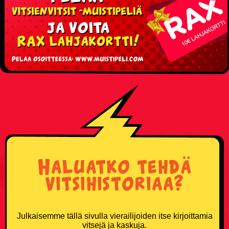
Haluatko tehdä
vitsihistoriaa?
Julkaisemme tällä sivulla vierailijoiden itse kirjoittamia
vitsejä ja kaskuja.