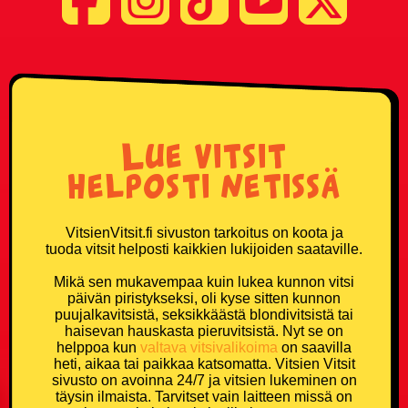
Lue vitsit
helposti netissä
VitsienVitsit.fi sivuston tarkoitus on koota ja
tuoda vitsit helposti kaikkien lukijoiden saataville.
Mikä sen mukavempaa kuin lukea kunnon vitsi
päivän piristykseksi, oli kyse sitten kunnon
puujalkavitsistä, seksikkäästä blondivitsistä tai
haisevan hauskasta pieruvitsistä. Nyt se on
helppoa kun
valtava vitsivalikoima
on saavilla
heti, aikaa tai paikkaa katsomatta. Vitsien Vitsit
sivusto on avoinna 24/7 ja vitsien lukeminen on
täysin ilmaista. Tarvitset vain laitteen missä on