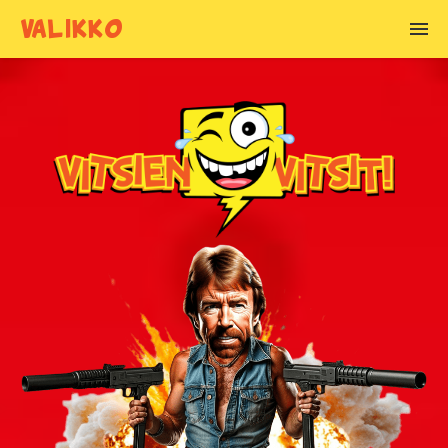
VALIKKO
VITSIEN AIHEET
Alkoholivitsit
Anoppivitsit
Armeijavitsit
Asianajajavitsit
Basistivitsit
Blondivitsit
Chuck Norris vitsit