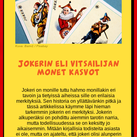
Kuva: Barni1 / Pixabay
Jokerin eli vitsailijan
monet kasvot
Jokeri on monille tuttu hahmo monillakin eri
tavoin ja tietyissä aiheissa sille on erilaisia
merkityksiä. Sen historia on yllättävänkin pitkä ja
tässä artikkelissa käymme läpi hieman
tarkemmin jokerin eri merkityksi. Jokerin
alkuperäksi on pohdittu aiemmin tarotin narria,
mutta todellisuudessa se on keksitty jo
aikaisemmin. Mitään kirjallisia todisteita asiasta
ei ole, mutta on ajateltu, että jokeri olisi alunperin