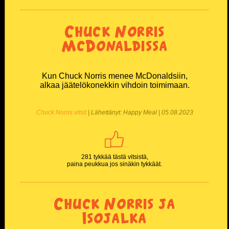
Chuck Norris
McDonaldissa
Kun Chuck Norris menee McDonaldsiin,
alkaa jäätelökonekkin vihdoin toimimaan.
Chuck Norris vitsit
| Lähettänyt: Happy Meal | 05.08.2023
281 tykkää tästä vitsistä,
paina peukkua jos sinäkin tykkäät.
Chuck Norris ja
Isojalka