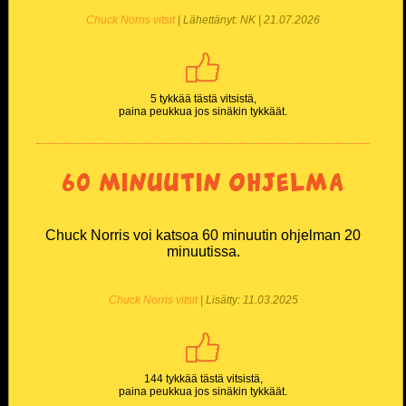
Chuck Norris vitsit
| Lähettänyt: NK | 21.07.2026
5 tykkää tästä vitsistä,
paina peukkua jos sinäkin tykkäät.
60 minuutin ohjelma
Chuck Norris voi katsoa 60 minuutin ohjelman 20
minuutissa.
Chuck Norris vitsit
| Lisätty: 11.03.2025
144 tykkää tästä vitsistä,
paina peukkua jos sinäkin tykkäät.