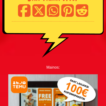
Kouluvitsit
Ladavitsit
Laihialaisvitsit
Lääkärivitsit
Maalaisvitsit
Mies vs Nainen -vitsit
Mainos:
Miesvitsit
Mitä eroa? -vitsit
Mitä yhteistä? -vitsit