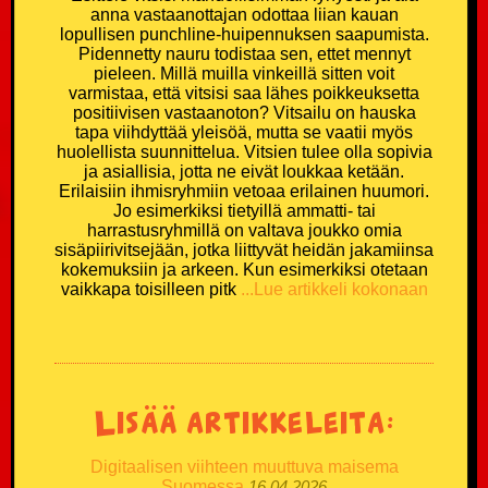
anna vastaanottajan odottaa liian kauan
lopullisen punchline-huipennuksen saapumista.
Pidennetty nauru todistaa sen, ettet mennyt
pieleen. Millä muilla vinkeillä sitten voit
varmistaa, että vitsisi saa lähes poikkeuksetta
positiivisen vastaanoton? Vitsailu on hauska
tapa viihdyttää yleisöä, mutta se vaatii myös
huolellista suunnittelua. Vitsien tulee olla sopivia
ja asiallisia, jotta ne eivät loukkaa ketään.
Erilaisiin ihmisryhmiin vetoaa erilainen huumori.
Jo esimerkiksi tietyillä ammatti- tai
harrastusryhmillä on valtava joukko omia
sisäpiirivitsejään, jotka liittyvät heidän jakamiinsa
kokemuksiin ja arkeen. Kun esimerkiksi otetaan
vaikkapa toisilleen pitk
...Lue artikkeli kokonaan
Lisää artikkeleita:
Digitaalisen viihteen muuttuva maisema
Suomessa
16.04.2026