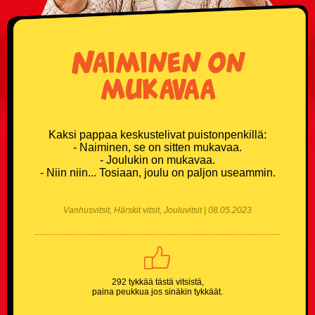
Donald Trump vitsit
Naiminen on
Eläinvitsit
mukavaa
Härskit vitsit
Hölmöläisvitsit
Kaksi pappaa keskustelivat puistonpenkillä:
- Naiminen, se on sitten mukavaa.
Insinöörivitsit
- Joulukin on mukavaa.
- Niin niin... Tosiaan, joulu on paljon useammin.
Japanilaisvitsit
Vanhusvitsit, Härskit vitsit, Jouluvitsit | 08.05.2023
Jonnevitsit
Jouluvitsit
292 tykkää tästä vitsistä,
paina peukkua jos sinäkin tykkäät.
Kasinovitsit