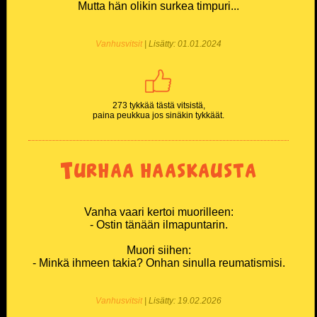
Mutta hän olikin surkea timpuri...
Miesten T-paidat
Vanhusvitsit
| Lisätty: 01.01.2024
Naisten T-paidat
Lasten paidat
273 tykkää tästä vitsistä,
paina peukkua jos sinäkin tykkäät.
Lippikset ja myssyt
Mukit ja tarvikkeet
Turhaa haaskausta
Vitsien Vitsit Verkkokauppa
Vanha vaari kertoi muorilleen:
- Ostin tänään ilmapuntarin.
SOSIAALINEN MEDIA
Muori siihen:
- Minkä ihmeen takia? Onhan sinulla reumatismisi.
Facebook
Youtube
Vanhusvitsit
| Lisätty: 19.02.2026