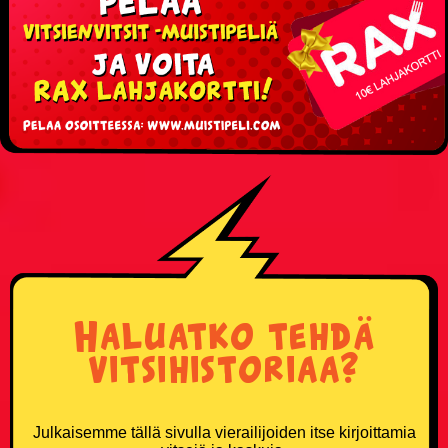
Haluatko tehdä
vitsihistoriaa?
Julkaisemme tällä sivulla vierailijoiden itse kirjoittamia