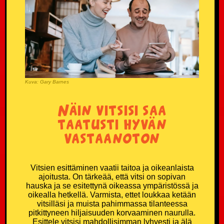
Kuva: Gary Barnes
Näin vitsisi saa
taatusti hyvän
vastaanoton
Vitsien esittäminen vaatii taitoa ja oikeanlaista
ajoitusta. On tärkeää, että vitsi on sopivan
hauska ja se esitettynä oikeassa ympäristössä ja
oikealla hetkellä. Varmista, ettet loukkaa ketään
vitsilläsi ja muista pahimmassa tilanteessa
pitkittyneen hiljaisuuden korvaaminen naurulla.
Esittele vitsisi mahdollisimman lyhyesti ja älä