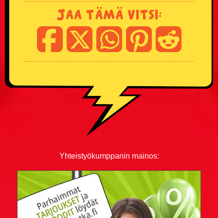
Kouluvitsit
Jaa tämä vitsi:
Ladavitsit
Laihialaisvitsit
Lääkärivitsit
Maalaisvitsit
Mies vs Nainen -vitsit
Miesvitsit
Yhteistyökumppanin mainos:
Mitä eroa? -vitsit
Mitä yhteistä? -vitsit