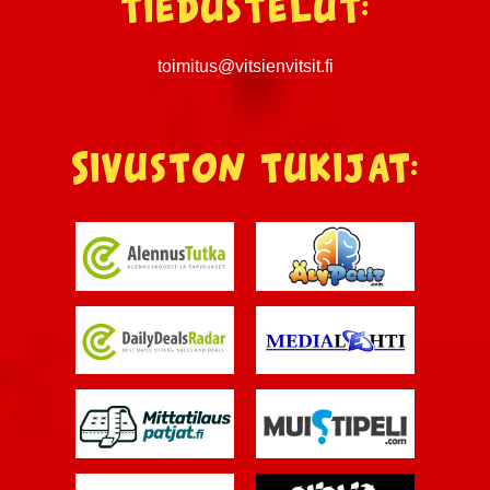
tiedustelut:
toimitus@vitsienvitsit.fi
Sivuston tukijat: