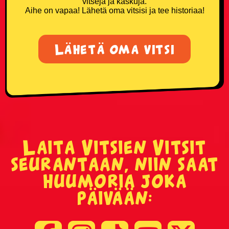
vitsejä ja kaskuja.
Aihe on vapaa! Lähetä oma vitsisi ja tee historiaa!
Lähetä oma vitsi
Laita Vitsien Vitsit
seurantaan, niin saat
huumoria joka
päivään: