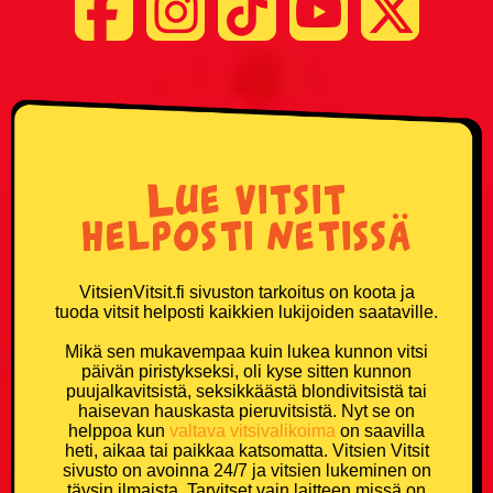
Lue vitsit
helposti netissä
VitsienVitsit.fi sivuston tarkoitus on koota ja
tuoda vitsit helposti kaikkien lukijoiden saataville.
Mikä sen mukavempaa kuin lukea kunnon vitsi
päivän piristykseksi, oli kyse sitten kunnon
puujalkavitsistä, seksikkäästä blondivitsistä tai
haisevan hauskasta pieruvitsistä. Nyt se on
helppoa kun
valtava vitsivalikoima
on saavilla
heti, aikaa tai paikkaa katsomatta. Vitsien Vitsit
sivusto on avoinna 24/7 ja vitsien lukeminen on
täysin ilmaista. Tarvitset vain laitteen missä on