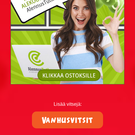
Naisvitsit
Niilo22 vitsit
Parisuhdevitsit
Pieruvitsit
Pikku-Kalle vitsit
Poliisivitsit
Politiikkavitsit
Lisää vitsejä:
Pottukoira vitsit
Vanhusvitsit
Puujalkavitsit