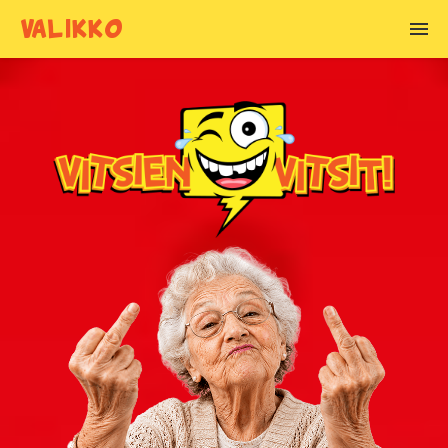
VALIKKO
VITSIEN AIHEET
Alkoholivitsit
Anoppivitsit
Armeijavitsit
Asianajajavitsit
Basistivitsit
Blondivitsit
Chuck Norris vitsit