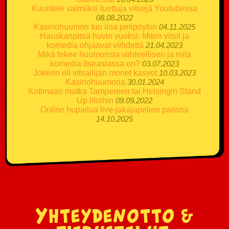
Kuuntele valmiiksi luettuja vitsejä Youtubessa
08.08.2022
Kasinohuumori tuo iloa pelipöytiin
04.11.2025
Hauskanpitoa huvin vuoksi: Miten vitsit ja
komedia ohjaavat viihdettä
21.04.2023
Mikä tekee huumorista viihteellisen ja mitä
komedia itseasiassa on?
03.07.2023
Jokerin eli vitsailijan monet kasvot
10.03.2023
Kasinohuumoria
30.01.2024
Kotimaan matka Tampereen tai Helsingin Stand
Up iltoihin
09.09.2022
Online hupailua live-jakajapelien parissa
14.10.2025
Yhteydenotto &