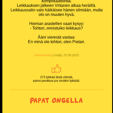
komplikaatioista.
Leikkauksen jälkeen Virtanen alkaa heräillä.
Leikkaussalin valo häikäisee hänen silmiään, mutta
olo on muuten hyvä.
Hieman arastellen vaari kysyy:
- Tohtori, onnistuiko leikkaus?
Ääni vierestä vastaa:
En minä ole tohtori, olen Pietari.
Vanhusvitsit
| Lisätty: 25.08.2022
273 tykkää tästä vitsistä,
paina peukkua jos sinäkin tykkäät.
Papat ongella