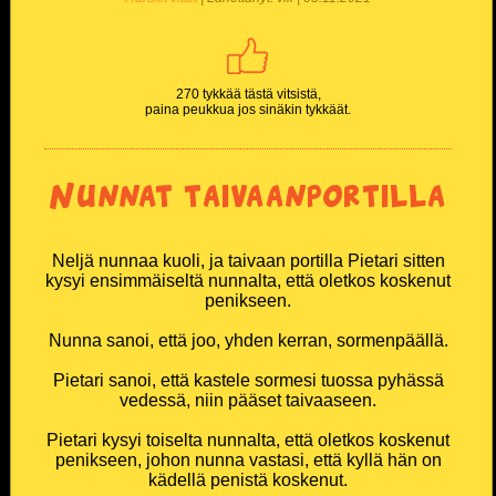
270 tykkää tästä vitsistä,
paina peukkua jos sinäkin tykkäät.
Nunnat taivaanportilla
Neljä nunnaa kuoli, ja taivaan portilla Pietari sitten
kysyi ensimmäiseltä nunnalta, että oletkos koskenut
penikseen.
Nunna sanoi, että joo, yhden kerran, sormenpäällä.
Pietari sanoi, että kastele sormesi tuossa pyhässä
vedessä, niin pääset taivaaseen.
Pietari kysyi toiselta nunnalta, että oletkos koskenut
penikseen, johon nunna vastasi, että kyllä hän on
kädellä penistä koskenut.