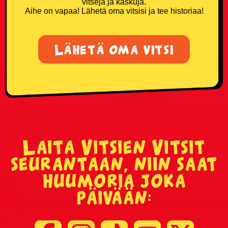
vitsejä ja kaskuja.
Aihe on vapaa! Lähetä oma vitsisi ja tee historiaa!
Lähetä oma vitsi
Laita Vitsien Vitsit
seurantaan, niin saat
huumoria joka
päivään: