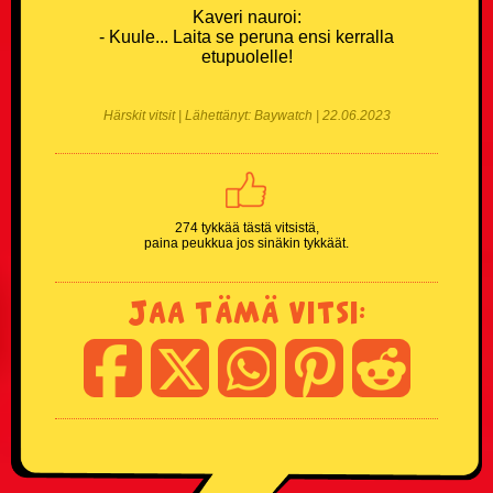
Kaveri nauroi:
Kouluvitsit
- Kuule... Laita se peruna ensi kerralla
etupuolelle!
Ladavitsit
Härskit vitsit | Lähettänyt: Baywatch | 22.06.2023
Laihialaisvitsit
Lääkärivitsit
274 tykkää tästä vitsistä,
Maalaisvitsit
paina peukkua jos sinäkin tykkäät.
Mies vs Nainen -vitsit
Jaa tämä vitsi:
Miesvitsit
Mitä eroa? -vitsit
Mitä yhteistä? -vitsit