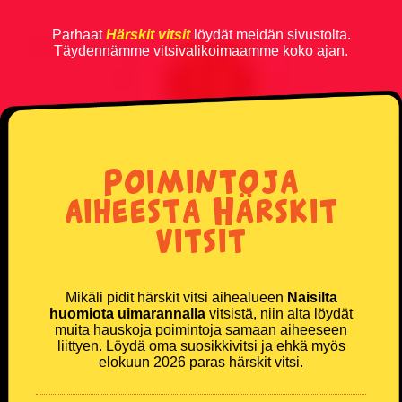
Miesten T-paidat
Parhaat
Härskit vitsit
löydät meidän sivustolta.
Täydennämme vitsivalikoimaamme koko ajan.
Naisten T-paidat
Lasten paidat
Lippikset ja myssyt
Poimintoja
aiheesta Härskit
Mukit ja tarvikkeet
vitsit
Vitsien Vitsit Verkkokauppa
SOSIAALINEN MEDIA
Mikäli pidit härskit vitsi aihealueen
Naisilta
huomiota uimarannalla
vitsistä, niin alta löydät
muita hauskoja poimintoja samaan aiheeseen
Facebook
liittyen. Löydä oma suosikkivitsi ja ehkä myös
elokuun 2026 paras härskit vitsi.
Youtube