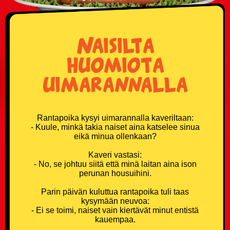
Donald Trump vitsit
Naisilta
Eläinvitsit
huomiota
Härskit vitsit
uimarannalla
Hölmöläisvitsit
Insinöörivitsit
Rantapoika kysyi uimarannalla kaveriltaan:
- Kuule, minkä takia naiset aina katselee sinua
eikä minua ollenkaan?
Japanilaisvitsit
Kaveri vastasi:
- No, se johtuu siitä että minä laitan aina ison
Jonnevitsit
perunan housuihini.
Jouluvitsit
Parin päivän kuluttua rantapoika tuli taas
kysymään neuvoa:
- Ei se toimi, naiset vain kiertävät minut entistä
Kasinovitsit
kauempaa.