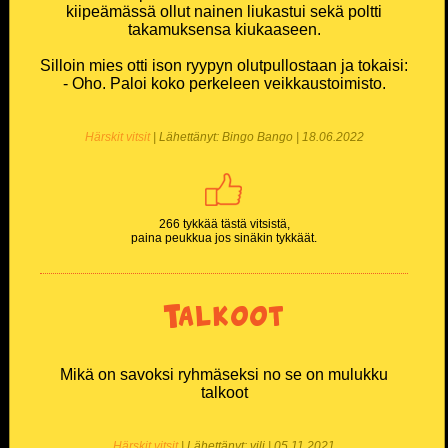
kiipeämässä ollut nainen liukastui sekä poltti
takamuksensa kiukaaseen.
Silloin mies otti ison ryypyn olutpullostaan ja tokaisi:
- Oho. Paloi koko perkeleen veikkaustoimisto.
Härskit vitsit
| Lähettänyt: Bingo Bango | 18.06.2022
266 tykkää tästä vitsistä,
paina peukkua jos sinäkin tykkäät.
Talkoot
Mikä on savoksi ryhmäseksi no se on mulukku
talkoot
Härskit vitsit
| Lähettänyt: vili | 05.11.2021