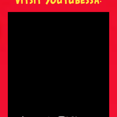
Vanhusvitsit
Vankilavitsit
Yleisvitsit
SUOSITUIMMAT VITSIT
Eniten tykätyt vitsit
Päivän katsotuimmat vitsit
Viikon katsotuimmat vitsit
Kuukauden katsotuimmat vitsit
100 suosituinta vitsiä