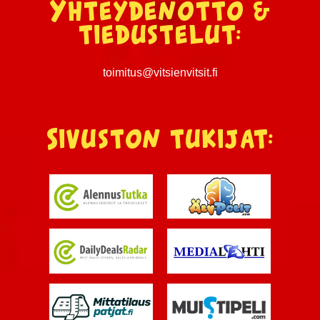
Yhteydenotto &
tiedustelut:
toimitus@vitsienvitsit.fi
Sivuston tukijat: