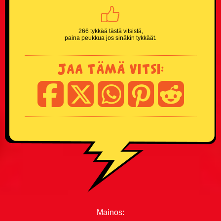
Kouluvitsit
266 tykkää tästä vitsistä,
Ladavitsit
paina peukkua jos sinäkin tykkäät.
Laihialaisvitsit
Jaa tämä vitsi:
Lääkärivitsit
Maalaisvitsit
Mies vs Nainen -vitsit
Miesvitsit
Mitä eroa? -vitsit
Mitä yhteistä? -vitsit
Mainos: