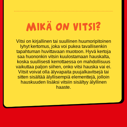
Mikä on vitsi?
Vitsi on kirjallinen tai suullinen huumoripitoinen
lyhyt kertomus, joka voi pukea tavallisenkin
tapahtuman huvittavaan muotoon. Hyvä kertoja
saa huononkin vitsin kuulostamaan hauskalta,
koska suullisesti kerrottaessa on mahdollisuus
vaikuttaa paljon siihen, onko vitsi hauska vai ei.
Vitsit voivat olla älyvapaita puujalkavitsejä tai
sitten sisältää älyllisempiä elementtejä, jolloin
hauskuuden lisäksi vitsiin sisältyy älyllinen
haaste.