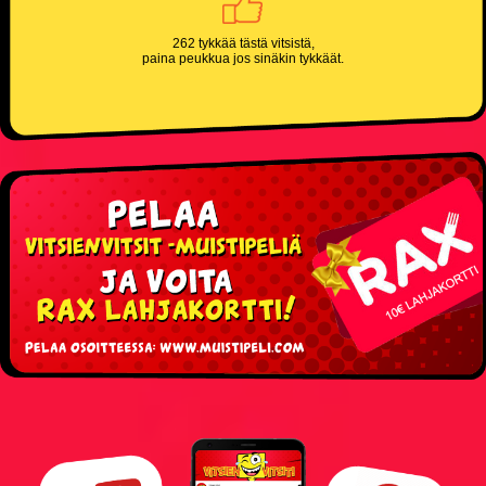
262 tykkää tästä vitsistä,
paina peukkua jos sinäkin tykkäät.