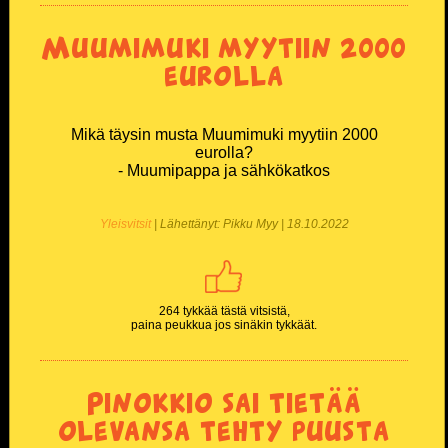
KATSO, KUUNTELE TAI PELAA
Muumimuki myytiin 2000
eurolla
Kaikki vitsit
Mikä täysin musta Muumimuki myytiin 2000
Kuuntele valmiiksi luettuja vitsejä
eurolla?
- Muumipappa ja sähkökatkos
Pelaa Vitsien Vitsit -peliä ja voita
Yleisvitsit
| Lähettänyt: Pikku Myy | 18.10.2022
Satunnainen vitsi
Vitsi & huumori artikkelit
264 tykkää tästä vitsistä,
paina peukkua jos sinäkin tykkäät.
TIEDÄTKÖ HYVÄN VITSIN?
Lähetä oma vitsi ja tee historiaa
Pinokkio sai tietää
olevansa tehty puusta
VERKKOKAUPPA