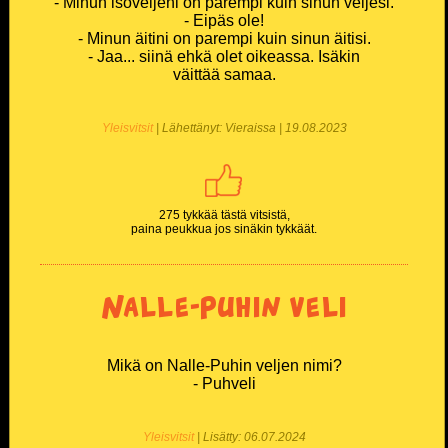
- Minun isoveljeni on parempi kuin sinun veljesi.
- Eipäs ole!
TikTok
- Minun äitini on parempi kuin sinun äitisi.
- Jaa... siinä ehkä olet oikeassa. Isäkin
väittää samaa.
Twitter X
Instagram
Yleisvitsit
| Lähettänyt: Vieraissa | 19.08.2023
275 tykkää tästä vitsistä,
paina peukkua jos sinäkin tykkäät.
Nalle-Puhin veli
Mikä on Nalle-Puhin veljen nimi?
- Puhveli
Yleisvitsit
| Lisätty: 06.07.2024