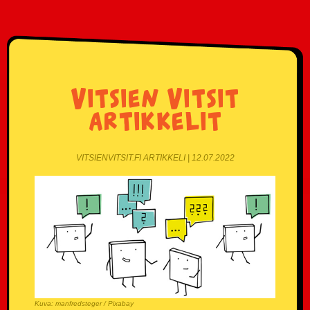
Vitsien Vitsit
artikkelit
VITSIENVITSIT.FI ARTIKKELI | 12.07.2022
Kuva: manfredsteger / Pixabay