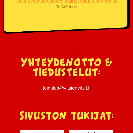
Kasinosetä arvostelee kasinot reilulla huumorilla
16.09.2022
Yhteydenotto &
tiedustelut:
toimitus@vitsienvitsit.fi
Sivuston tukijat: