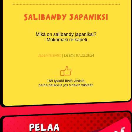
Salibandy japaniksi
Mikä on salibandy japaniksi?
- Mokomaki reikäpeli.
Japanilaisvitsit
| Lisätty: 07.12.2024
169 tykkää tästä vitsistä,
paina peukkua jos sinäkin tykkäät.