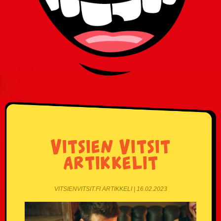
Vitsien Vitsit
artikkelit
VITSIENVITSIT.FI ARTIKKELI | 16.02.2023