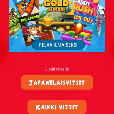
Naisvitsit
Niilo22 vitsit
Parisuhdevitsit
Pieruvitsit
Pikku-Kalle vitsit
Poliisivitsit
Lisää vitsejä:
Politiikkavitsit
Japanilaisvitsit
Pottukoira vitsit
Puujalkavitsit
Kaikki vitsit