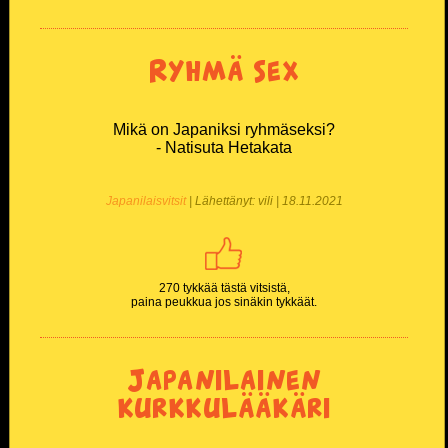
Ryhmä Sex
Mikä on Japaniksi ryhmäseksi?
- Natisuta Hetakata
Japanilaisvitsit
| Lähettänyt: vili | 18.11.2021
270 tykkää tästä vitsistä,
paina peukkua jos sinäkin tykkäät.
Japanilainen
kurkkulääkäri