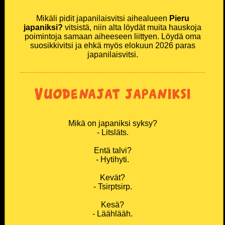
Miesten T-paidat
Mikäli pidit japanilaisvitsi aihealueen
Pieru
japaniksi?
vitsistä, niin alta löydät muita hauskoja
poimintoja samaan aiheeseen liittyen. Löydä oma
Naisten T-paidat
suosikkivitsi ja ehkä myös elokuun 2026 paras
japanilaisvitsi.
Lasten paidat
Vuodenajat japaniksi
Lippikset ja myssyt
Mukit ja tarvikkeet
Mikä on japaniksi syksy?
- Litsläts.
Vitsien Vitsit Verkkokauppa
Entä talvi?
- Hytihyti.
SOSIAALINEN MEDIA
Kevät?
- Tsirptsirp.
Facebook
Kesä?
Youtube
- Läählääh.