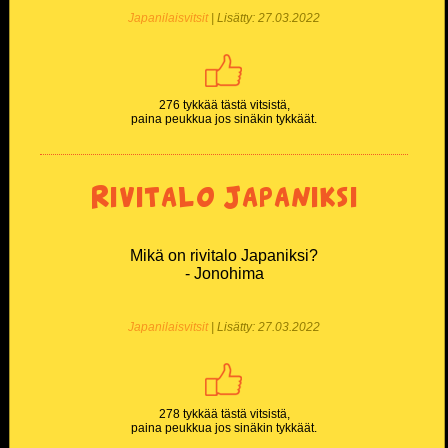
Japanilaisvitsit
| Lisätty: 27.03.2022
276 tykkää tästä vitsistä,
paina peukkua jos sinäkin tykkäät.
Rivitalo Japaniksi
Mikä on rivitalo Japaniksi?
- Jonohima
Japanilaisvitsit
| Lisätty: 27.03.2022
278 tykkää tästä vitsistä,
paina peukkua jos sinäkin tykkäät.