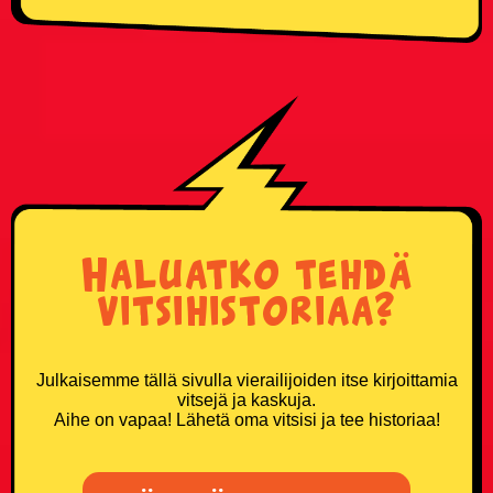
Haluatko tehdä
vitsihistoriaa?
Julkaisemme tällä sivulla vierailijoiden itse kirjoittamia
vitsejä ja kaskuja.
Aihe on vapaa! Lähetä oma vitsisi ja tee historiaa!