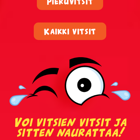
Pieruvitsit
Ruotsalaisvitsit
Sairaat vitsit
Kaikki vitsit
Savolaisvitsit
Suomalainen ruotsalainen ja norjalainen vitsit
Tauski vitsit
Tesla-vitsit
Tuksu vitsit
Turkulaisvitsit
Voi vitsien vitsit ja
Urheiluvitsit
sitten naurattaa!
Uskonto vitsit