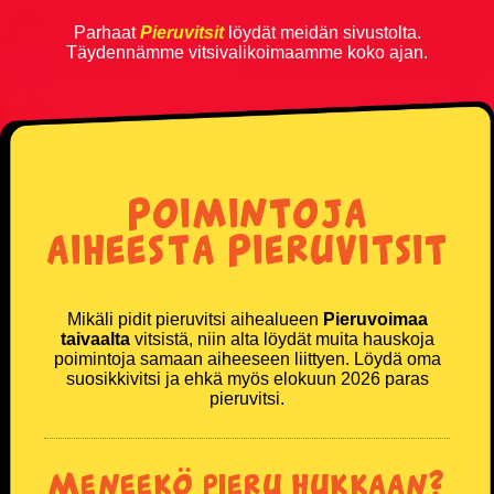
Parhaat
Pieruvitsit
löydät meidän sivustolta.
Vanhusvitsit
Täydennämme vitsivalikoimaamme koko ajan.
Vankilavitsit
Yleisvitsit
Poimintoja
SUOSITUIMMAT VITSIT
aiheesta Pieruvitsit
Eniten tykätyt vitsit
Mikäli pidit pieruvitsi aihealueen
Pieruvoimaa
Päivän katsotuimmat vitsit
taivaalta
vitsistä, niin alta löydät muita hauskoja
poimintoja samaan aiheeseen liittyen. Löydä oma
Viikon katsotuimmat vitsit
suosikkivitsi ja ehkä myös elokuun 2026 paras
pieruvitsi.
Kuukauden katsotuimmat vitsit
Meneekö pieru hukkaan?
100 suosituinta vitsiä