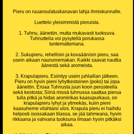
Pieru on ruuansulatuskanavan lahja ihmiskunnalle.
Luettelo yleisimmistä pieruista.
1. Tuhnu, äänetön, mutta mukavasti tuoksuva.
Tuhnuttelia voi pysytellä porukassa
tuntemattomana.
2. Sukupieru, rehellisin ja kovaäänisin pieru, saa
usein aikaan naurunremakan. Kaikki saavat nauttia
äänestä sekä aromeista.
3. Krapulapieru. Esiintyy usein juhlaillan jälkeen.
Pieru on hyvin pieni lyhytkestoinen (poks) tai jopa
äänetön. Eroaa Tuhnusta juuri koon perusteella
sekä kestosta; Siinä missä tuhnussa saattaa pierua
tulla pitkä ja hidas aromirikas kaasupurkaus, on
krapulapieru lyhyt ja ytimekäs, kuiin pieni
kaasuherne vilahtaisi ulos. Krapula pieru ei haihdu
helposti isossakaan tilassa, se jää tahmeana, hyvin
rikkaana ja vahvana tuoksuna ilmaan hyvin pitkäksi
aikaa.