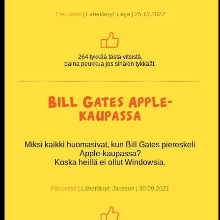
Pieruvitsit
| Lähettänyt: Leija | 25.10.2022
Miesten T-paidat
Naisten T-paidat
264 tykkää tästä vitsistä,
Lasten paidat
paina peukkua jos sinäkin tykkäät.
Lippikset ja myssyt
Bill Gates Apple-
kaupassa
Mukit ja tarvikkeet
Vitsien Vitsit Verkkokauppa
Miksi kaikki huomasivat, kun Bill Gates piereskeli
Apple-kaupassa?
SOSIAALINEN MEDIA
Koska heillä ei ollut Windowsia.
Facebook
Pieruvitsit
| Lähettänyt: Jansson | 30.09.2021
Youtube