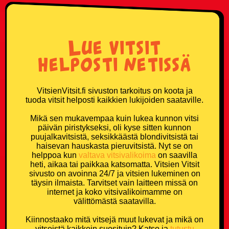
Lue vitsit
helposti netissä
VitsienVitsit.fi sivuston tarkoitus on koota ja
tuoda vitsit helposti kaikkien lukijoiden saataville.
Mikä sen mukavempaa kuin lukea kunnon vitsi
päivän piristykseksi, oli kyse sitten kunnon
puujalkavitsistä, seksikkäästä blondivitsistä tai
haisevan hauskasta pieruvitsistä. Nyt se on
helppoa kun
valtava vitsivalikoima
on saavilla
heti, aikaa tai paikkaa katsomatta. Vitsien Vitsit
sivusto on avoinna 24/7 ja vitsien lukeminen on
täysin ilmaista. Tarvitset vain laitteen missä on
internet ja koko vitsivalikoimamme on
välittömästä saatavilla.
Kiinnostaako mitä vitsejä muut lukevat ja mikä on
vitseistä kaikkein suosituin? Katso ja
tutustu