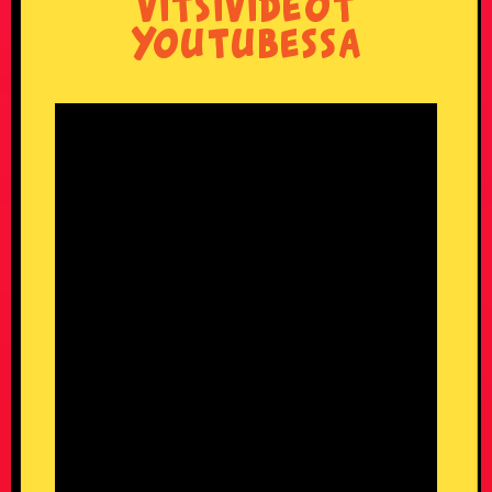
vitsivideot
Youtubessa