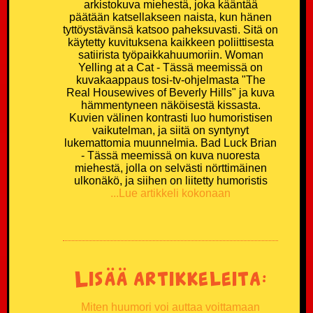
arkistokuva miehestä, joka kääntää
päätään katsellakseen naista, kun hänen
tyttöystävänsä katsoo paheksuvasti. Sitä on
käytetty kuvituksena kaikkeen poliittisesta
satiirista työpaikkahuumoriin. Woman
Yelling at a Cat - Tässä meemissä on
kuvakaappaus tosi-tv-ohjelmasta "The
Real Housewives of Beverly Hills" ja kuva
hämmentyneen näköisestä kissasta.
Kuvien välinen kontrasti luo humoristisen
vaikutelman, ja siitä on syntynyt
lukemattomia muunnelmia. Bad Luck Brian
- Tässä meemissä on kuva nuoresta
miehestä, jolla on selvästi nörttimäinen
ulkonäkö, ja siihen on liitetty humoristis
...Lue artikkeli kokonaan
Lisää artikkeleita:
Miten huumori voi auttaa voittamaan