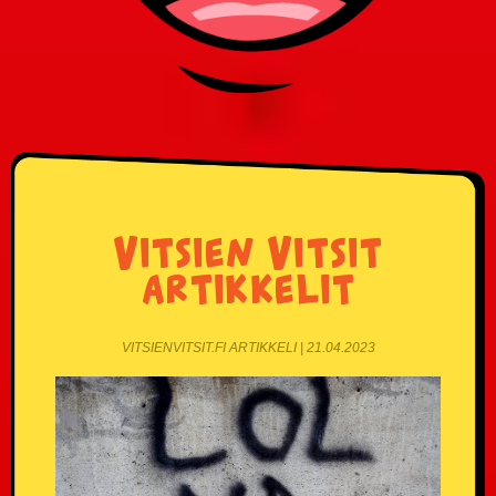
Vitsien Vitsit
artikkelit
VITSIENVITSIT.FI ARTIKKELI | 21.04.2023