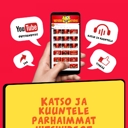
Katso ja
kuuntele
parhaimmat