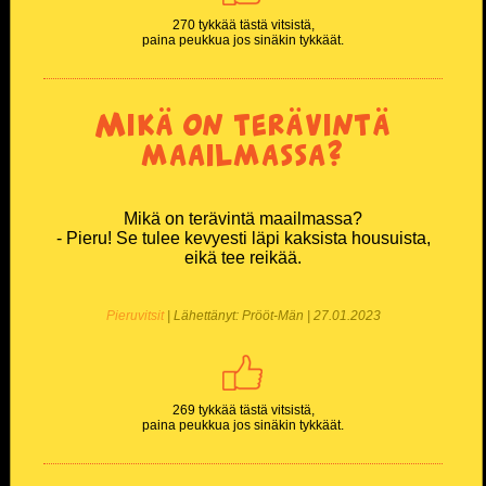
270 tykkää tästä vitsistä,
TikTok
paina peukkua jos sinäkin tykkäät.
Twitter X
Mikä on terävintä
Instagram
maailmassa?
Mikä on terävintä maailmassa?
- Pieru! Se tulee kevyesti läpi kaksista housuista,
eikä tee reikää.
Pieruvitsit
| Lähettänyt: Prööt-Män | 27.01.2023
269 tykkää tästä vitsistä,
paina peukkua jos sinäkin tykkäät.