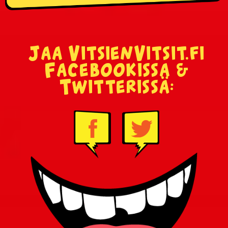
Jaa VitsienVitsit.fi
Facebookissa &
Twitterissä: