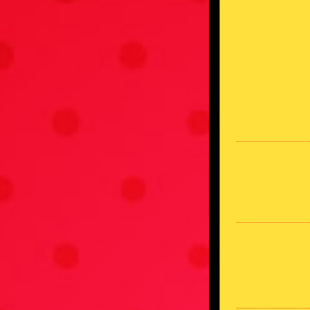
SOSIAALINEN MEDIA
Facebook
Youtube
TikTok
Twitter 