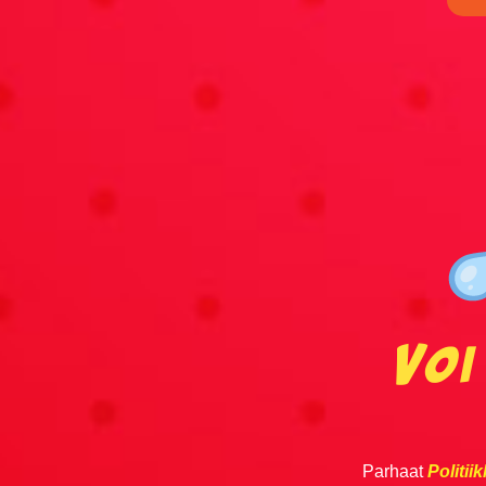
Voi 
Parhaat
Politiik