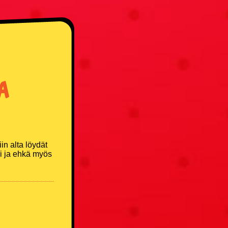
a
iin alta löydät
i ja ehkä myös