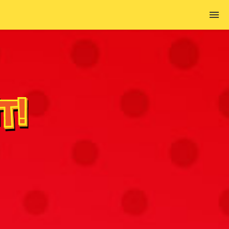
Chuck Norris vitsit
Donald Trump vitsit
Jouluvitsit
Kasinovitsit
Kouluvitsit
Mitä eroa? -vitsit
Mitä yhteistä? -vitsit
Politiikkavitsit
Pottukoira vitsit
lainen vitsit
Tauski vitsit
Tesla-vitsit
Yleisvitsit