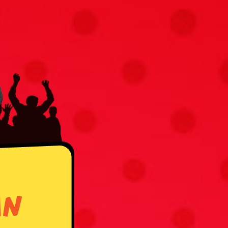
tsit
100 suosituinta vitsiä
Vitsi & huumori artikkelit
in
Vitsien Vitsit Verkkokauppa