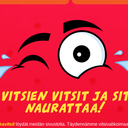
vitsien vitsit ja s
naurattaa!
kavitsit
löydät meidän sivustolta. Täydennämme vitsivalikoima