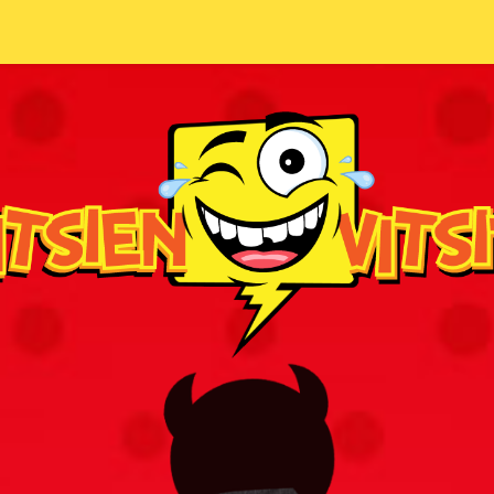
Asianajajavitsit
Basistivitsit
Blondivitsit
Insinöörivitsit
Japanilaisvitsit
Jonnevitsit
Maalaisvitsit
Mies vs Nainen -vitsit
Miesvitsit
Pieruvitsit
Pikku-Kalle vitsit
Poliisivitsit
Savolaisvitsit
Suomalainen ruotsalainen ja norja
Uskonto vitsit
Vanhusvitsit
Vankilavitsit