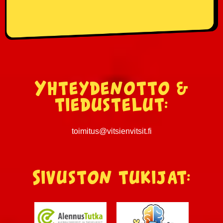
Yhteydenotto &
tiedustelut:
toimitus@vitsienvitsit.fi
Sivuston tukijat: