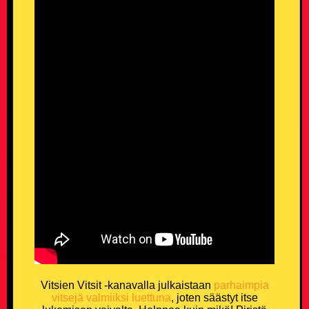
Vitsien Vitsit -kanavalla julkaistaan
parhaimpia
vitsejä valmiiksi luettuna
, joten säästyt itse