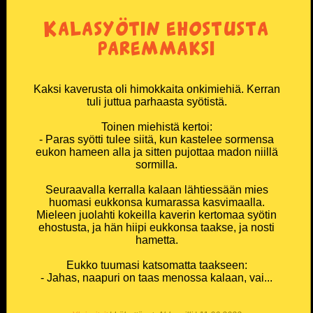
Kalasyötin ehostusta
paremmaksi
Kaksi kaverusta oli himokkaita onkimiehiä. Kerran
tuli juttua parhaasta syötistä.
Toinen miehistä kertoi:
- Paras syötti tulee siitä, kun kastelee sormensa
eukon hameen alla ja sitten pujottaa madon niillä
sormilla.
Seuraavalla kerralla kalaan lähtiessään mies
huomasi eukkonsa kumarassa kasvimaalla.
Mieleen juolahti kokeilla kaverin kertomaa syötin
ehostusta, ja hän hiipi eukkonsa taakse, ja nosti
hametta.
Eukko tuumasi katsomatta taakseen:
- Jahas, naapuri on taas menossa kalaan, vai...