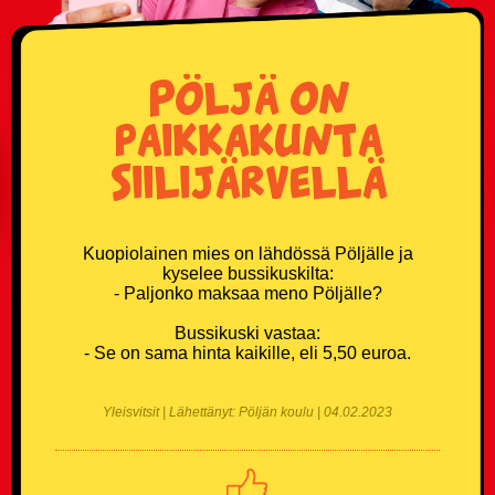
Donald Trump vitsit
Pöljä on
Eläinvitsit
paikkakunta
Härskit vitsit
Siilijärvellä
Hölmöläisvitsit
Insinöörivitsit
Kuopiolainen mies on lähdössä Pöljälle ja
kyselee bussikuskilta:
- Paljonko maksaa meno Pöljälle?
Japanilaisvitsit
Bussikuski vastaa:
- Se on sama hinta kaikille, eli 5,50 euroa.
Jonnevitsit
Jouluvitsit
Yleisvitsit | Lähettänyt: Pöljän koulu | 04.02.2023
Kasinovitsit