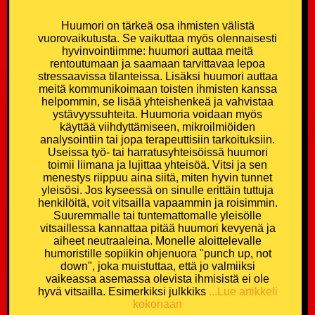
Huumori on tärkeä osa ihmisten välistä
vuorovaikutusta. Se vaikuttaa myös olennaisesti
hyvinvointiimme: huumori auttaa meitä
rentoutumaan ja saamaan tarvittavaa lepoa
stressaavissa tilanteissa. Lisäksi huumori auttaa
meitä kommunikoimaan toisten ihmisten kanssa
helpommin, se lisää yhteishenkeä ja vahvistaa
ystävyyssuhteita. Huumoria voidaan myös
käyttää viihdyttämiseen, mikroilmiöiden
analysointiin tai jopa terapeuttisiin tarkoituksiin.
Useissa työ- tai harratusyhteisöissä huumori
toimii liimana ja lujittaa yhteisöä. Vitsi ja sen
menestys riippuu aina siitä, miten hyvin tunnet
yleisösi. Jos kyseessä on sinulle erittäin tuttuja
henkilöitä, voit vitsailla vapaammin ja roisimmin.
Suuremmalle tai tuntemattomalle yleisölle
vitsaillessa kannattaa pitää huumori kevyenä ja
aiheet neutraaleina. Monelle aloittelevalle
humoristille sopiikin ohjenuora "punch up, not
down", joka muistuttaa, että jo valmiiksi
vaikeassa asemassa olevista ihmisistä ei ole
hyvä vitsailla. Esimerkiksi julkkiks
...Lue artikkeli
kokonaan