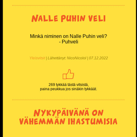
TikTok
Nalle Puhin veli
Twitter X
Minkä niminen on Nalle Puhin veli?
Instagram
- Puhveli
Yleisvitsit
| Lähettänyt: NicoNicolol | 07.12.2022
269 tykkää tästä vitsistä,
paina peukkua jos sinäkin tykkäät.
Nykypäivänä on
vähemmän ihastumisia