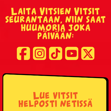
Laita Vitsien Vitsit
seurantaan, niin saat
huumoria joka
päivään:
Lue vitsit
helposti netissä