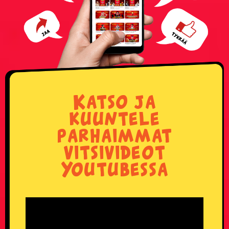
Katso ja
kuuntele
parhaimmat
vitsivideot
Youtubessa