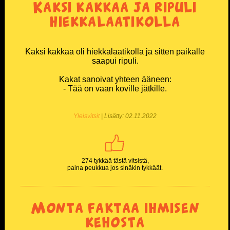
Kaksi kakkaa ja ripuli
hiekkalaatikolla
Kaksi kakkaa oli hiekkalaatikolla ja sitten paikalle
saapui ripuli.
Kakat sanoivat yhteen ääneen:
- Tää on vaan koville jätkille.
Yleisvitsit
| Lisätty: 02.11.2022
274 tykkää tästä vitsistä,
paina peukkua jos sinäkin tykkäät.
Monta faktaa ihmisen
kehosta