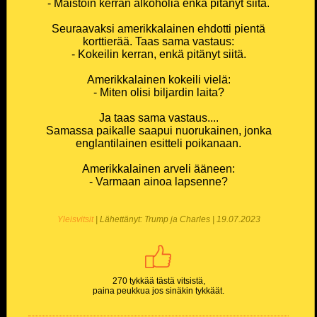
- Maistoin kerran alkoholia enkä pitänyt siitä.
Seuraavaksi amerikkalainen ehdotti pientä
korttierää. Taas sama vastaus:
- Kokeilin kerran, enkä pitänyt siitä.
Amerikkalainen kokeili vielä:
- Miten olisi biljardin laita?
Ja taas sama vastaus....
Samassa paikalle saapui nuorukainen, jonka
englantilainen esitteli poikanaan.
Amerikkalainen arveli ääneen:
- Varmaan ainoa lapsenne?
Yleisvitsit
| Lähettänyt: Trump ja Charles | 19.07.2023
270 tykkää tästä vitsistä,
paina peukkua jos sinäkin tykkäät.