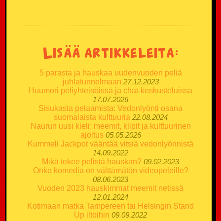
Lisää artikkeleita:
5 parasta ja hauskaa uudenvuoden peliä
juhlatunnelmaan
27.12.2023
Huumori peliyhteisöissä ja chat-keskusteluissa
17.07.2026
Sisukasta pelaamista: Vedonlyönti osana
suomalaista kulttuuria
22.08.2024
Naurun uusi kieli: meemit, klipit ja kulttuurinen
ajoitus
05.05.2026
Kummeli Jackpot vääntää vitsiä vedonlyönnistä
14.09.2022
Mikä tekee pelistä hauskan?
09.02.2023
Onko komedia on välttämätön videopeleille?
08.06.2023
Vuoden 2023 hauskimmat meemit netissä
12.01.2024
Kotimaan matka Tampereen tai Helsingin Stand
Up iltoihin
09.09.2022