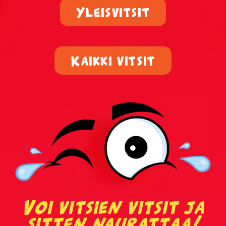
Ruotsalaisvitsit
Yleisvitsit
Sairaat vitsit
Savolaisvitsit
Kaikki vitsit
Suomalainen ruotsalainen ja norjalainen vitsit
Tauski vitsit
Tesla-vitsit
Tuksu vitsit
Turkulaisvitsit
Voi vitsien vitsit ja
Urheiluvitsit
sitten naurattaa!
Uskonto vitsit