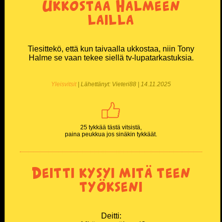
Ukkostaa Halmeen
lailla
KATSO, KUUNTELE TAI PELAA
Kaikki vitsit
Tiesittekö, että kun taivaalla ukkostaa, niin Tony
Halme se vaan tekee siellä tv-lupatarkastuksia.
Kuuntele valmiiksi luettuja vitsejä
Yleisvitsit
| Lähettänyt: Vieteri88 | 14.11.2025
Pelaa Vitsien Vitsit -peliä ja voita
Satunnainen vitsi
25 tykkää tästä vitsistä,
paina peukkua jos sinäkin tykkäät.
Vitsi & huumori artikkelit
TIEDÄTKÖ HYVÄN VITSIN?
Deitti kysyi mitä teen
työkseni
Lähetä oma vitsi ja tee historiaa
VERKKOKAUPPA
Deitti: