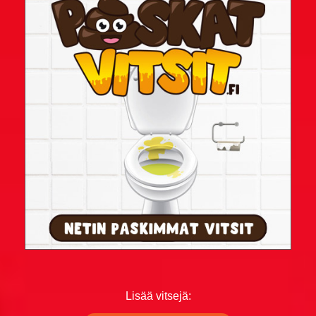
Naisvitsit
Niilo22 vitsit
Parisuhdevitsit
Pieruvitsit
Pikku-Kalle vitsit
Poliisivitsit
Politiikkavitsit
Pottukoira vitsit
Puujalkavitsit
Lisää vitsejä: