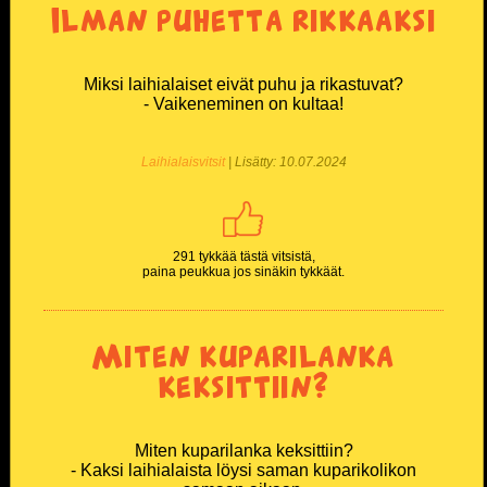
Ilman puhetta rikkaaksi
Miksi laihialaiset eivät puhu ja rikastuvat?
- Vaikeneminen on kultaa!
Laihialaisvitsit
| Lisätty: 10.07.2024
291 tykkää tästä vitsistä,
paina peukkua jos sinäkin tykkäät.
Miten kuparilanka
keksittiin?
Miten kuparilanka keksittiin?
- Kaksi laihialaista löysi saman kuparikolikon