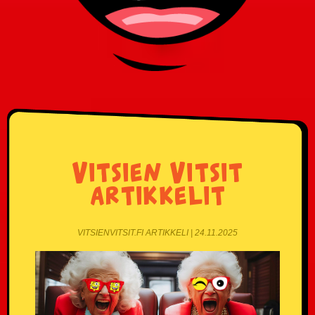
Vitsien Vitsit
artikkelit
VITSIENVITSIT.FI ARTIKKELI | 24.11.2025