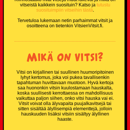
vitseistä kaikkein suosituin? Katso ja
tutustu
suosituimpiin vitseihin tästä
.
Tervetuloa lukemaan netin parhaimmat vitsit ja
osoitteena on tietenkin VitsienVitsit.fi.
Mikä on vitsi?
Vitsi on kirjallinen tai suullinen huumoripitoinen
lyhyt kertomus, joka voi pukea tavallisenkin
tapahtuman huvittavaan muotoon. Hyvä kertoja
saa huononkin vitsin kuulostamaan hauskalta,
koska suullisesti kerrottaessa on mahdollisuus
vaikuttaa paljon siihen, onko vitsi hauska vai ei.
Vitsit voivat olla älyvapaita puujalkavitsejä tai
sitten sisältää älyllisempiä elementtejä, jolloin
hauskuuden lisäksi vitsiin sisältyy älyllinen
haaste.