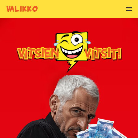
VALIKKO
VITSIEN AIHEET
Alkoholivitsit
Anoppivitsit
Armeijavitsit
Asianajajavitsit
Basistivitsit
Blondivitsit
Chuck Norris vitsit