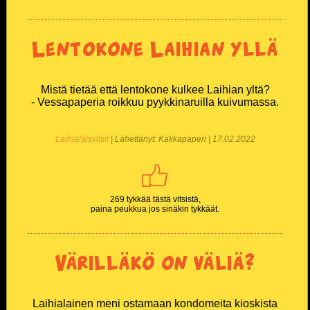
Lentokone Laihian yllä
Mistä tietää että lentokone kulkee Laihian yltä?
- Vessapaperia roikkuu pyykkinaruilla kuivumassa.
Laihialaisvitsit
| Lähettänyt: Kakkapaperi | 17.02.2022
269 tykkää tästä vitsistä,
paina peukkua jos sinäkin tykkäät.
Värilläkö on väliä?
Laihialainen meni ostamaan kondomeita kioskista