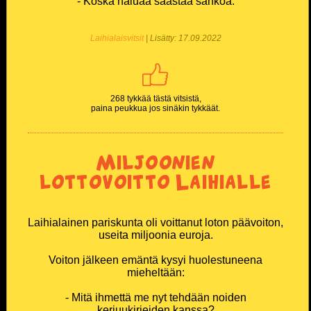
- Koska haluaa säästää sähköä.
KATSO, KUUNTELE TAI PELAA
Laihialaisvitsit
| Lisätty: 17.09.2022
Kaikki vitsit
Kuuntele valmiiksi luettuja vitsejä
268 tykkää tästä vitsistä,
paina peukkua jos sinäkin tykkäät.
Pelaa Vitsien Vitsit -peliä ja voita
Miljoonien
Satunnainen vitsi
lottovoitto Laihialle
Vitsi & huumori artikkelit
Laihialainen pariskunta oli voittanut loton päävoiton,
TIEDÄTKÖ HYVÄN VITSIN?
useita miljoonia euroja.
Voiton jälkeen emäntä kysyi huolestuneena
Lähetä oma vitsi ja tee historiaa
mieheltään:
- Mitä ihmettä me nyt tehdään noiden
VERKKOKAUPPA
kerjuukirjeiden kanssa?