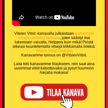
Vitsien Vitsit -kanavalla julkaistaan
parhaimpia
vitsejä valmiiksi luettuna
, joten säästyt itse
lukemisen vaivalta. Helppoa kuin mikä! Piristä
arkeasi kuuntelemalla vitsejä klikkamalla linkkiä:
Vitsien Vitsit Youtube
.
Kanavamme tunnus on @VitsienVitsit.
Laita toki kanavamme tilaukseen, niin saat aina
uusimmat vitsit katsottavaksi ja pysyt huumorin
harjalla mukana!