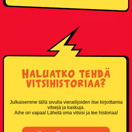
Haluatko tehdä
vitsihistoriaa?
Julkaisemme tällä sivulla vierailijoiden itse kirjoittamia
vitsejä ja kaskuja.
Aihe on vapaa! Lähetä oma vitsisi ja tee historiaa!