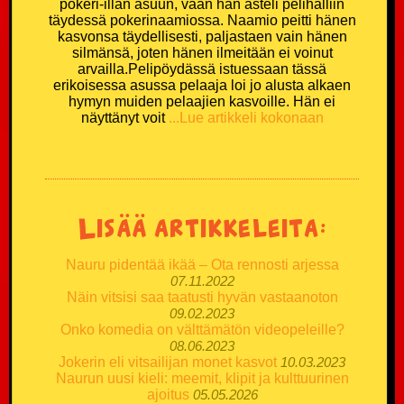
pokeri-illan asuun, vaan hän asteli pelihalliin
täydessä pokerinaamiossa. Naamio peitti hänen
kasvonsa täydellisesti, paljastaen vain hänen
silmänsä, joten hänen ilmeitään ei voinut
arvailla.Pelipöydässä istuessaan tässä
erikoisessa asussa pelaaja loi jo alusta alkaen
hymyn muiden pelaajien kasvoille. Hän ei
näyttänyt voit
...Lue artikkeli kokonaan
Lisää artikkeleita:
Nauru pidentää ikää – Ota rennosti arjessa
07.11.2022
Näin vitsisi saa taatusti hyvän vastaanoton
09.02.2023
Onko komedia on välttämätön videopeleille?
08.06.2023
Jokerin eli vitsailijan monet kasvot
10.03.2023
Naurun uusi kieli: meemit, klipit ja kulttuurinen
ajoitus
05.05.2026