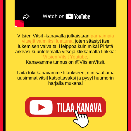
Vitsien Vitsit -kanavalla julkaistaan
parhaimpia
vitsejä valmiiksi luettuna
, joten säästyt itse
lukemisen vaivalta. Helppoa kuin mikä! Piristä
arkeasi kuuntelemalla vitsejä klikkamalla linkkiä:
Vitsien Vitsit Youtube
.
Kanavamme tunnus on @VitsienVitsit.
Laita toki kanavamme tilaukseen, niin saat aina
uusimmat vitsit katsottavaksi ja pysyt huumorin
harjalla mukana!