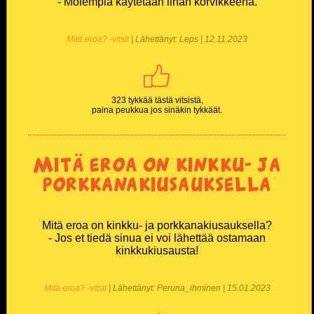
- Molempia käytetään lihan korvikkeena.
Mitä eroa? -vitsit
| Lähettänyt: Leps | 12.11.2023
323 tykkää tästä vitsistä,
paina peukkua jos sinäkin tykkäät.
Mitä eroa on kinkku- ja
porkkanakiusauksella
Mitä eroa on kinkku- ja porkkanakiusauksella?
- Jos et tiedä sinua ei voi lähettää ostamaan
kinkkukiusausta!
Mitä eroa? -vitsit
| Lähettänyt: Peruna_ihminen | 15.01.2023