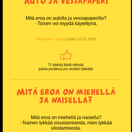
Auto ja vessapaperi
Mitä eroa on autolla ja vessapaperilla?
- Toisen voi myydä käytettynä.
Mitä eroa? -vitsit
| Lisätty: 03.03.2026
71 tykkää tästä vitsistä,
paina peukkua jos sinäkin tykkäät.
Mitä eroa on miehellä
ja naisella?
Mitä eroa on miehellä ja naisella?
- Nainen tykkää sisustamisesta, mies tykkää
ulostamisesta.