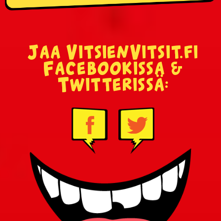
Jaa VitsienVitsit.fi
Facebookissa &
Twitterissä: