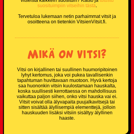
vitseistä kaikkein suosituin? Katso ja
tutustu
suosituimpiin vitseihin tästä
.
Tervetuloa lukemaan netin parhaimmat vitsit ja
osoitteena on tietenkin VitsienVitsit.fi.
Mikä on vitsi?
Vitsi on kirjallinen tai suullinen huumoripitoinen
lyhyt kertomus, joka voi pukea tavallisenkin
tapahtuman huvittavaan muotoon. Hyvä kertoja
saa huononkin vitsin kuulostamaan hauskalta,
koska suullisesti kerrottaessa on mahdollisuus
vaikuttaa paljon siihen, onko vitsi hauska vai ei.
Vitsit voivat olla älyvapaita puujalkavitsejä tai
sitten sisältää älyllisempiä elementtejä, jolloin
hauskuuden lisäksi vitsiin sisältyy älyllinen
haaste.