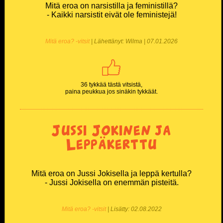
Mitä eroa on narsistilla ja feministillä?
- Kaikki narsistit eivät ole feministejä!
KATSO, KUUNTELE TAI PELAA
Mitä eroa? -vitsit
| Lähettänyt: Wilma | 07.01.2026
Kaikki vitsit
Kuuntele valmiiksi luettuja vitsejä
36 tykkää tästä vitsistä,
paina peukkua jos sinäkin tykkäät.
Pelaa Vitsien Vitsit -peliä ja voita
Satunnainen vitsi
Jussi Jokinen ja
Leppäkerttu
Vitsi & huumori artikkelit
TIEDÄTKÖ HYVÄN VITSIN?
Mitä eroa on Jussi Jokisella ja leppä kertulla?
- Jussi Jokisella on enemmän pisteitä.
Lähetä oma vitsi ja tee historiaa
Mitä eroa? -vitsit
| Lisätty: 02.08.2022
VERKKOKAUPPA