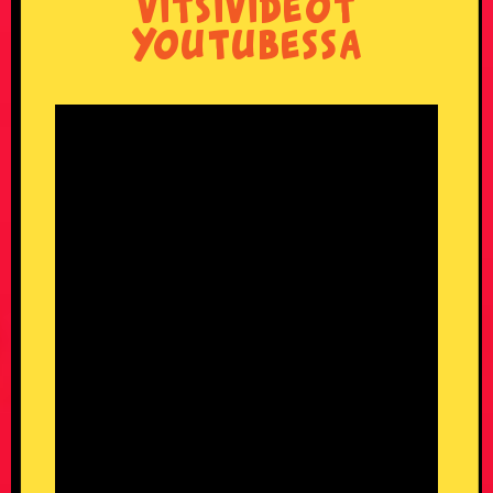
vitsivideot
Youtubessa