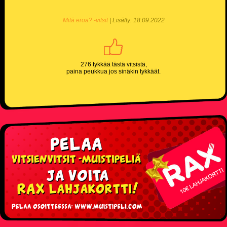
Mitä eroa? -vitsit
| Lisätty: 18.09.2022
276 tykkää tästä vitsistä,
paina peukkua jos sinäkin tykkäät.