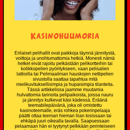
Kasinohuumoria
Erilaiset pelihallit ovat paikkoja täynnä jännitystä,
voittoja ja unohtumattomia hetkiä. Monesti nämä
hetket eivät rajoitu pelkästään pelikortteihin tai
kolikkopelien pyöritykseen, vaan pelisalien
lattioilla tai Pelimaailman hauskojen nettipelien
sivustolla saattaa tapahtua mitä
mielikuvituksellisimpia ja hupaisimpia tilanteita.
Tässä artikkelissa jaamme muutamia
hulvattomia tarinoita pelipaikoista, joissa nauru
ja jännitys kulkevat käsi kädessä. Eräänä
teemabilepäivänä, joka oli omistettu
kasinoteemalle, eräs rohkea pokerinpelaaja
päätti ottaa teeman hieman liian tosissaan tai
ehkäpä juuri oikealla tavalla. Saapuessaan
pelaamaan hän ei tyytynyt pelkkään perinteiseen