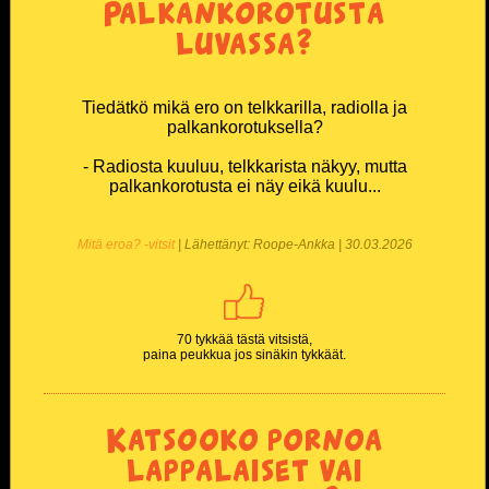
Palkankorotusta
TikTok
luvassa?
Twitter X
Tiedätkö mikä ero on telkkarilla, radiolla ja
palkankorotuksella?
Instagram
- Radiosta kuuluu, telkkarista näkyy, mutta
palkankorotusta ei näy eikä kuulu...
Mitä eroa? -vitsit
| Lähettänyt: Roope-Ankka | 30.03.2026
70 tykkää tästä vitsistä,
paina peukkua jos sinäkin tykkäät.
Katsooko pornoa
lappalaiset vai