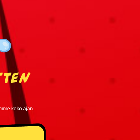
itten
amme koko ajan.