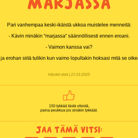
marjassa
X
Instagram
Pari vanhempaa keski-ikäistä ukkoa muistelee menneitä:
- Kävin minäkin “marjassa“ säännöllisesti ennen eroani.
- Vaimon kanssa vai?
ja erohan siitä tulikin kun vaimo lopultakin hoksasi mitä se oikea
Härskit vitsit | 21.03.2025
150 tykkää tästä vitsistä,
paina peukkua jos sinäkin tykkäät.
Jaa tämä vitsi: