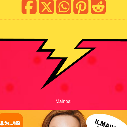
Mainos: