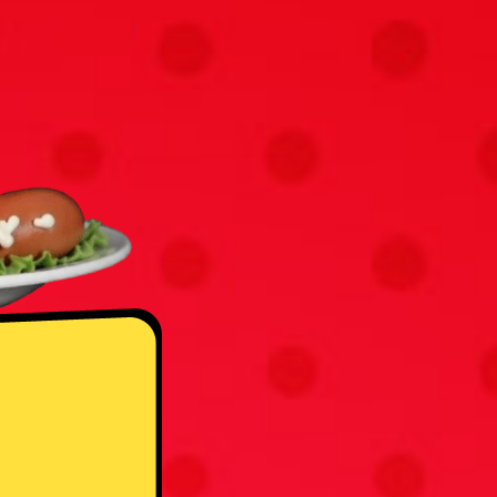
tsit
100 suosituinta vitsiä
Vitsi & huumori artikkelit
Vitsien Vitsit Verkkokauppa