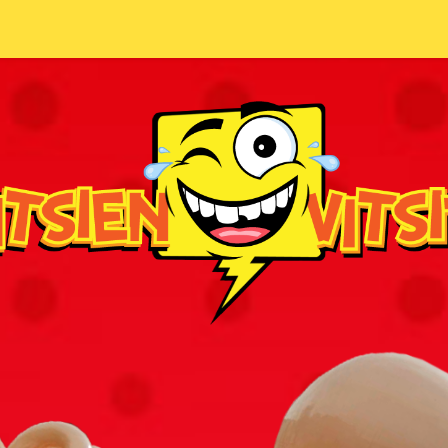
Asianajajavitsit
Basistivitsit
Blondivitsit
Insinöörivitsit
Japanilaisvitsit
Jonnevitsit
Maalaisvitsit
Mies vs Nainen -vitsit
Miesvitsit
Pieruvitsit
Pikku-Kalle vitsit
Poliisivitsit
Savolaisvitsit
Suomalainen ruotsalainen ja norja
Uskonto vitsit
Vanhusvitsit
Vankilavitsit