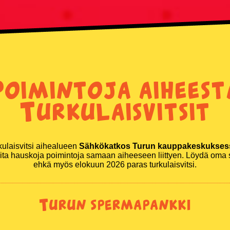
Poimintoja aiheest
Turkulaisvitsit
rkulaisvitsi aihealueen
Sähkökatkos Turun kauppakeskukses
uita hauskoja poimintoja samaan aiheeseen liittyen. Löydä oma su
ehkä myös elokuun 2026 paras turkulaisvitsi.
Turun spermapankki