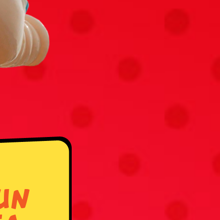
tsit
100 suosituinta vitsiä
Vitsi & huumori artikkelit
un
Vitsien Vitsit Verkkokauppa