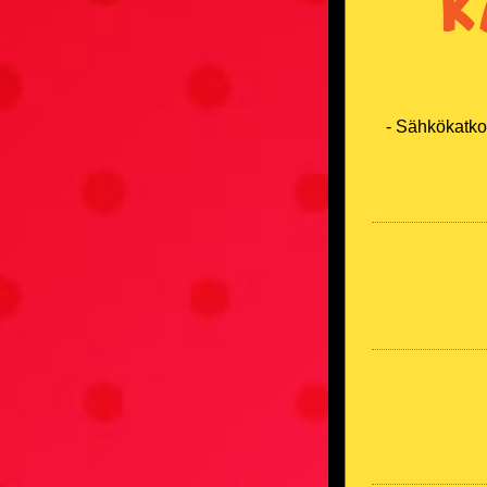
k
SOSIAALINEN MEDIA
Facebook
Youtube
TikTok
Twitter 
- Sähkökatko