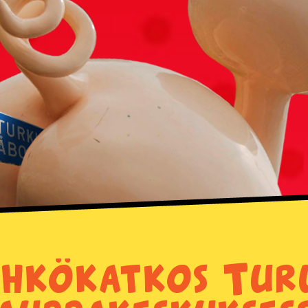
Viikon katsotuimmat vitsit
Kuukauden katsotuimmat vi
Pelaa Vitsien Vitsit -peliä ja voita
Satunnainen vitsi
ähkökatkos Tur
aidat
Lippikset ja myssyt
Mukit ja tarvikkeet