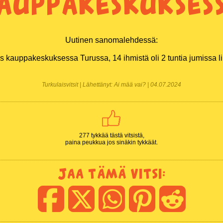
auppakeskukses
X
Instagram
Uutinen sanomalehdessä:
s kauppakeskuksessa Turussa, 14 ihmistä oli 2 tuntia jumissa li
Turkulaisvitsit | Lähettänyt: Ai mää vai? | 04.07.2024
277 tykkää tästä vitsistä,
paina peukkua jos sinäkin tykkäät.
Jaa tämä vitsi: