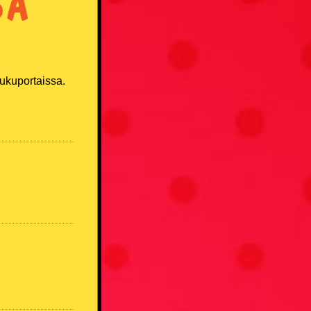
sa
ukuportaissa.