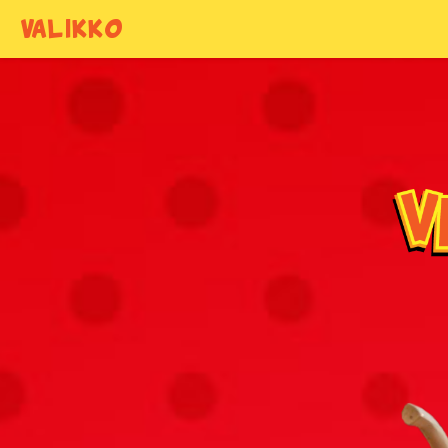
VALIKKO
VITSIEN AIHEET
Alkoholivitsit
Anoppivitsit
Armeijavitsit
Eläinvitsit
Härskit vitsit
Hölmöläisvitsit
Ladavitsit
Laihialaisvitsit
Lääkärivitsit
Naisvitsit
Niilo22 vitsit
Parisuhdevitsit
Puujalkavitsit
Ruotsalaisvitsit
Sairaat vitsit
Tuksu vitsit
Turkulaisvitsit
Urheiluvitsit