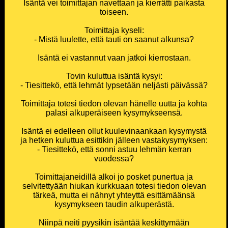
Isäntä vei toimittajan navettaan ja kierrätti paikasta
toiseen.
Toimittaja kyseli:
- Mistä luulette, että tauti on saanut alkunsa?
Isäntä ei vastannut vaan jatkoi kierrostaan.
Tovin kuluttua isäntä kysyi:
- Tiesittekö, että lehmät lypsetään neljästi päivässä?
Toimittaja totesi tiedon olevan hänelle uutta ja kohta
palasi alkuperäiseen kysymykseensä.
Isäntä ei edelleen ollut kuulevinaankaan kysymystä
ja hetken kuluttua esittikin jälleen vastakysymyksen:
- Tiesittekö, että sonni astuu lehmän kerran
vuodessa?
Toimittajaneidillä alkoi jo posket punertua ja
selvitettyään hiukan kurkkuaan totesi tiedon olevan
tärkeä, mutta ei nähnyt yhteyttä esittämäänsä
kysymykseen taudin alkuperästä.
Niinpä neiti pyysikin isäntää keskittymään