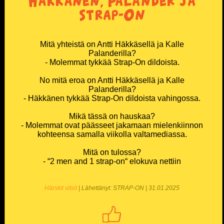
Strap-On
Mitä yhteistä on Antti Häkkäsellä ja Kalle
Palanderilla?
- Molemmat tykkää Strap-On dildoista.
No mitä eroa on Antti Häkkäsellä ja Kalle
Palanderilla?
- Häkkänen tykkää Strap-On dildoista vahingossa.
Mikä tässä on hauskaa?
- Molemmat ovat päässeet jakamaan mielenkiinnon
kohteensa samalla viikolla valtamediassa.
Mitä on tulossa?
- “2 men and 1 strap-on“ elokuva nettiin
Härskit vitsit
| Lähettänyt: STRAP-ON | 31.01.2025