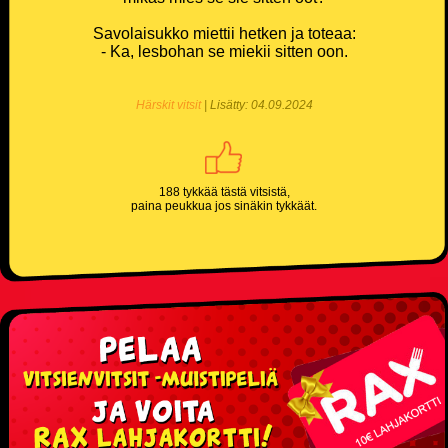
Savolaisukko miettii hetken ja toteaa:
- Ka, lesbohan se miekii sitten oon.
Härskit vitsit
| Lisätty: 04.09.2024
188 tykkää tästä vitsistä,
paina peukkua jos sinäkin tykkäät.