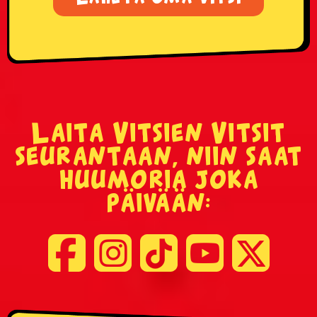
Laita Vitsien Vitsit
seurantaan, niin saat
huumoria joka
päivään: