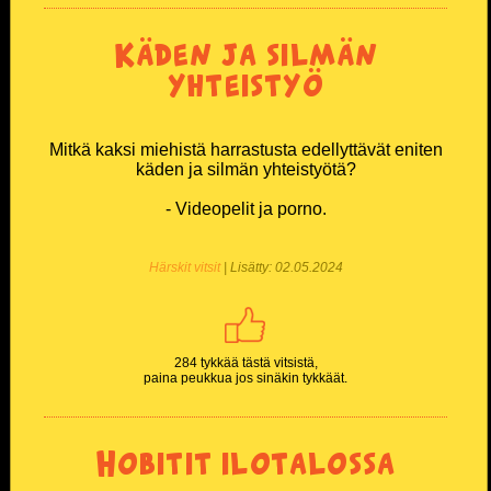
TikTok
Käden ja silmän
yhteistyö
Twitter X
Instagram
Mitkä kaksi miehistä harrastusta edellyttävät eniten
käden ja silmän yhteistyötä?
- Videopelit ja porno.
Härskit vitsit
| Lisätty: 02.05.2024
284 tykkää tästä vitsistä,
paina peukkua jos sinäkin tykkäät.
Hobitit ilotalossa