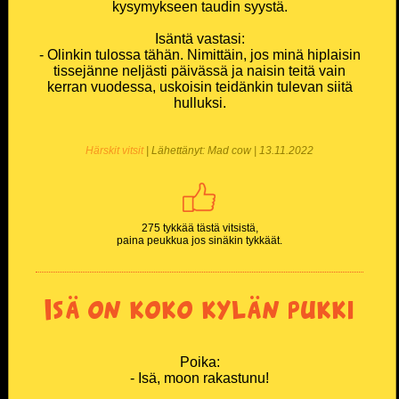
kysymykseen taudin syystä.
Isäntä vastasi:
- Olinkin tulossa tähän. Nimittäin, jos minä hiplaisin
tissejänne neljästi päivässä ja naisin teitä vain
kerran vuodessa, uskoisin teidänkin tulevan siitä
hulluksi.
Härskit vitsit
| Lähettänyt: Mad cow | 13.11.2022
275 tykkää tästä vitsistä,
paina peukkua jos sinäkin tykkäät.
Isä on koko kylän pukki
Poika:
- Isä, moon rakastunu!