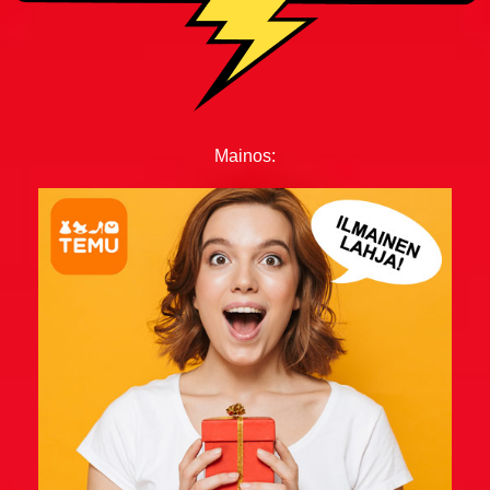
Naisvitsit
Niilo22 vitsit
Parisuhdevitsit
Mainos:
Pieruvitsit
Pikku-Kalle vitsit
Poliisivitsit
Politiikkavitsit
Pottukoira vitsit
Puujalkavitsit