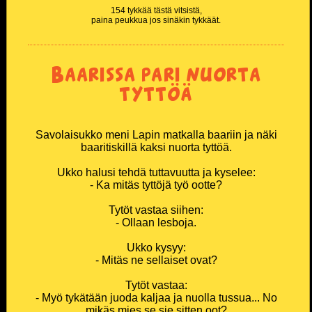
154 tykkää tästä vitsistä,
paina peukkua jos sinäkin tykkäät.
Baarissa pari nuorta
tyttöä
Savolaisukko meni Lapin matkalla baariin ja näki
baaritiskillä kaksi nuorta tyttöä.
Ukko halusi tehdä tuttavuutta ja kyselee:
- Ka mitäs tyttöjä työ ootte?
Tytöt vastaa siihen:
- Ollaan lesboja.
Ukko kysyy:
- Mitäs ne sellaiset ovat?
Tytöt vastaa:
- Myö tykätään juoda kaljaa ja nuolla tussua... No
mikäs mies se sie sitten oot?