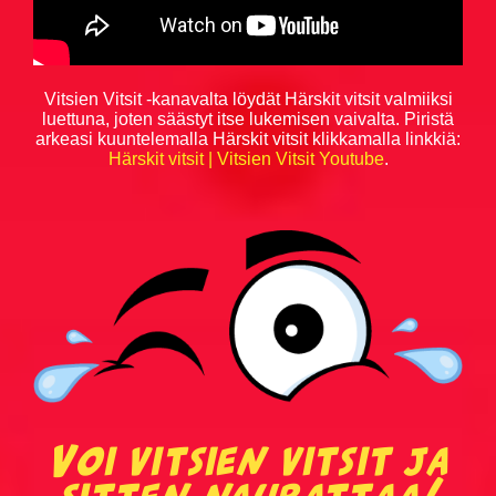
KATSO, KUUNTELE TAI PELAA
Kaikki vitsit
Vitsien Vitsit -kanavalta löydät Härskit vitsit valmiiksi
luettuna, joten säästyt itse lukemisen vaivalta. Piristä
arkeasi kuuntelemalla Härskit vitsit klikkamalla linkkiä:
Kuuntele valmiiksi luettuja vitsejä
Härskit vitsit | Vitsien Vitsit Youtube
.
Pelaa Vitsien Vitsit -peliä ja voita
Satunnainen vitsi
Vitsi & huumori artikkelit
TIEDÄTKÖ HYVÄN VITSIN?
Lähetä oma vitsi ja tee historiaa
Voi vitsien vitsit ja
VERKKOKAUPPA
sitten naurattaa!