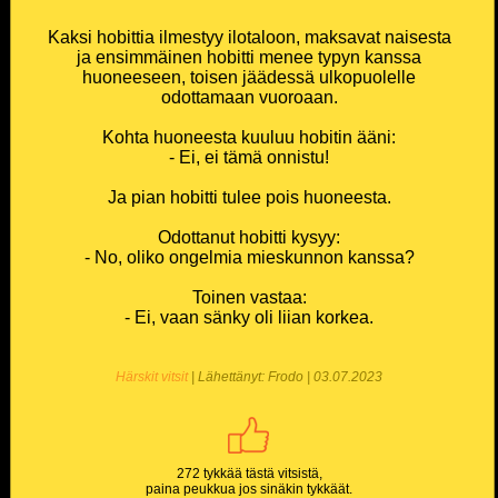
Kaksi hobittia ilmestyy ilotaloon, maksavat naisesta
ja ensimmäinen hobitti menee typyn kanssa
huoneeseen, toisen jäädessä ulkopuolelle
odottamaan vuoroaan.
Kohta huoneesta kuuluu hobitin ääni:
- Ei, ei tämä onnistu!
Ja pian hobitti tulee pois huoneesta.
Odottanut hobitti kysyy:
- No, oliko ongelmia mieskunnon kanssa?
Toinen vastaa:
- Ei, vaan sänky oli liian korkea.
Härskit vitsit
| Lähettänyt: Frodo | 03.07.2023
272 tykkää tästä vitsistä,
paina peukkua jos sinäkin tykkäät.