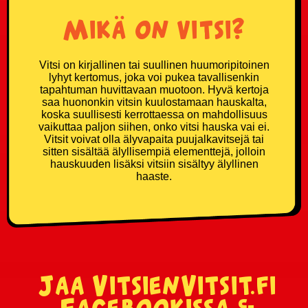
Mikä on vitsi?
Vitsi on kirjallinen tai suullinen huumoripitoinen
lyhyt kertomus, joka voi pukea tavallisenkin
tapahtuman huvittavaan muotoon. Hyvä kertoja
saa huononkin vitsin kuulostamaan hauskalta,
koska suullisesti kerrottaessa on mahdollisuus
vaikuttaa paljon siihen, onko vitsi hauska vai ei.
Vitsit voivat olla älyvapaita puujalkavitsejä tai
sitten sisältää älyllisempiä elementtejä, jolloin
hauskuuden lisäksi vitsiin sisältyy älyllinen
haaste.
Jaa VitsienVitsit.fi
Facebookissa &