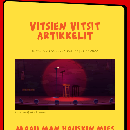
Vitsien Vitsit
artikkelit
VITSIENVITSIT.FI ARTIKKELI | 21.11.2022
Kuva: upklyak / Freepik
Maailman hauskin mies