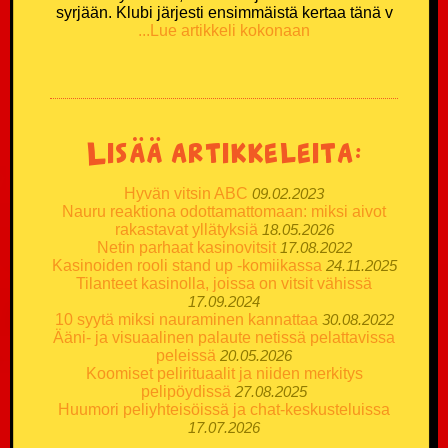
syrjään. Klubi järjesti ensimmäistä kertaa tänä v
...Lue artikkeli kokonaan
Lisää artikkeleita:
Hyvän vitsin ABC
09.02.2023
Nauru reaktiona odottamattomaan: miksi aivot
rakastavat yllätyksiä
18.05.2026
Netin parhaat kasinovitsit
17.08.2022
Kasinoiden rooli stand up -komiikassa
24.11.2025
Tilanteet kasinolla, joissa on vitsit vähissä
17.09.2024
10 syytä miksi nauraminen kannattaa
30.08.2022
Ääni- ja visuaalinen palaute netissä pelattavissa
peleissä
20.05.2026
Koomiset pelirituaalit ja niiden merkitys
pelipöydissä
27.08.2025
Huumori peliyhteisöissä ja chat-keskusteluissa
17.07.2026