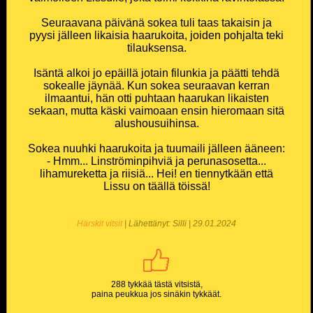
Seuraavana päivänä sokea tuli taas takaisin ja
pyysi jälleen likaisia haarukoita, joiden pohjalta teki
tilauksensa.
Isäntä alkoi jo epäillä jotain filunkia ja päätti tehdä
sokealle jäynää. Kun sokea seuraavan kerran
ilmaantui, hän otti puhtaan haarukan likaisten
sekaan, mutta käski vaimoaan ensin hieromaan sitä
alushousuihinsa.
Sokea nuuhki haarukoita ja tuumaili jälleen ääneen:
- Hmm... Linströminpihviä ja perunasosetta...
lihamureketta ja riisiä... Hei! en tiennytkään että
Lissu on täällä töissä!
Härskit vitsit
| Lähettänyt: Silli | 29.01.2024
288 tykkää tästä vitsistä,
paina peukkua jos sinäkin tykkäät.