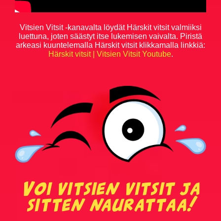
Miesten T-paidat
Vitsien Vitsit -kanavalta löydät Härskit vitsit valmiiksi
luettuna, joten säästyt itse lukemisen vaivalta. Piristä
Naisten T-paidat
arkeasi kuuntelemalla Härskit vitsit klikkamalla linkkiä:
Härskit vitsit | Vitsien Vitsit Youtube
.
Lasten paidat
Lippikset ja myssyt
Mukit ja tarvikkeet
Vitsien Vitsit Verkkokauppa
SOSIAALINEN MEDIA
Voi vitsien vitsit ja
Facebook
sitten naurattaa!
Youtube