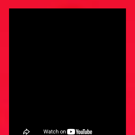
KATSO, KUUNTELE TAI PELAA
Kaikki vitsit
Kuuntele valmiiksi luettuja vitsejä
Pelaa Vitsien Vitsit -peliä ja voita
Satunnainen vitsi
Vitsi & huumori artikkelit
TIEDÄTKÖ HYVÄN VITSIN?
Lähetä oma vitsi ja tee historiaa
VERKKOKAUPPA