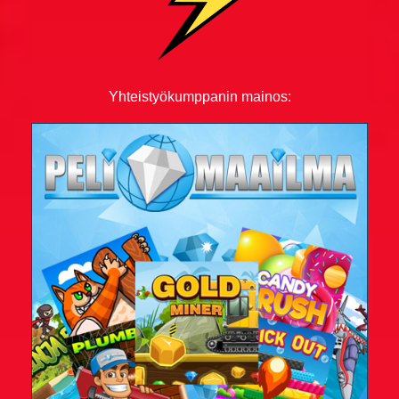
Ruotsalaisvitsit
Sairaat vitsit
Savolaisvitsit
Yhteistyökumppanin mainos:
Suomalainen ruotsalainen ja norjalainen vitsit
Tauski vitsit
Tesla-vitsit
Tuksu vitsit
Turkulaisvitsit
Urheiluvitsit
Uskonto vitsit