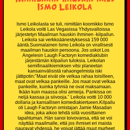
Ismo Leikola
Ismo Leikolasta se tuli, nimittäin koomikko Ismo
Leikola voitti Las Vegasissa Yhdysvalloissa
järjestetyn Maailman hauskin ihminen -kilpailun.
Leikola sai verkkoäänestyksessä 159 000
ääntä.Suomalainen Ismo Leikola on virallisesti
maailman hauskin persoona. Jos uskot Los
Angelesin Laugh Factoryn komediaklubin
järjestämän kilpailun tuloksia. Leikolan
semifinaalikierroksen vitsi planeetan
kansainvälisistä rahaongelmista iski
jättipotin:"Maat eivät ole velkaa rahaa toisilleen,
maat ovat velkaa pankeille. Jos maat ovat velkaa
pankeille, kuinka tyhmiä ne ovat maksamaan.
Ikään kuin maassa olisi armeija. Pankissa on
neljä kassaa ja siivooja." Leikola voitti 10 000
dollaria ja kansallisen komediakiertueen.Kilpailu
oli Laugh Factoryn omistajan Jamie Masadan
idea, joka aikoo tehdä siitä vuosittainen
tapahtuman. Hän sanoi toivovansa, että se voi
näyttää maailmalle, että jos ihmiset eri maista
nauravat yhdessä, he voivat jättää muut murheet