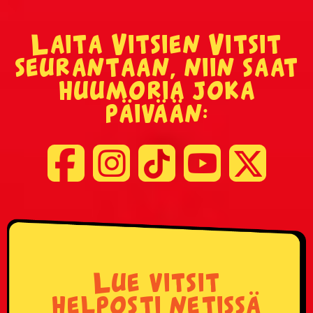
Laita Vitsien Vitsit
seurantaan, niin saat
huumoria joka
päivään:
Lue vitsit
helposti netissä