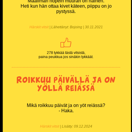
Maailman nopein muurari on nainen.
Heti kun hän ottaa kivet käteen, piippu on jo
pystyssä.
Härskit vitsit
| Lähettänyt: Bojoing | 30.11.2021
278 tykkää tästä vitsistä,
paina peukkua jos sinäkin tykkäät.
Roikkuu päivällä ja on
yöllä reiässä
Mikä roikkuu päivät ja on yöt reiässä?
- Haka.
Härskit vitsit
| Lisätty: 09.12.2024