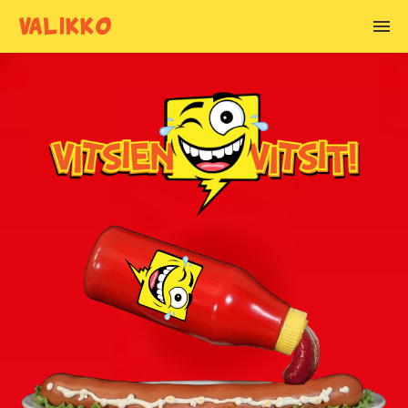
VALIKKO
VITSIEN AIHEET
Alkoholivitsit
Anoppivitsit
Armeijavitsit
Asianajajavitsit
Basistivitsit
Blondivitsit
Chuck Norris vitsit