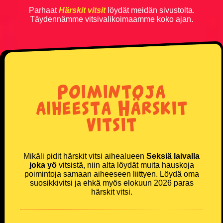
Parhaat
Härskit vitsit
löydät meidän sivustolta.
TikTok
Täydennämme vitsivalikoimaamme koko ajan.
Twitter X
Instagram
Poimintoja
aiheesta Härskit
vitsit
Mikäli pidit härskit vitsi aihealueen
Seksiä laivalla
joka yö
vitsistä, niin alta löydät muita hauskoja
poimintoja samaan aiheeseen liittyen. Löydä oma
suosikkivitsi ja ehkä myös elokuun 2026 paras
härskit vitsi.