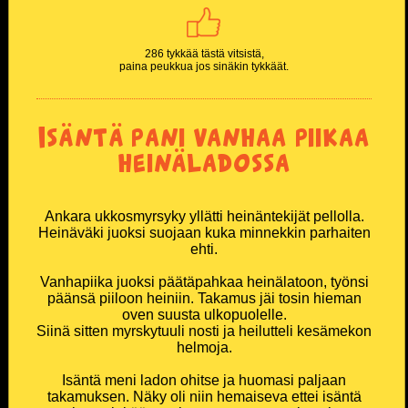
286 tykkää tästä vitsistä,
paina peukkua jos sinäkin tykkäät.
Isäntä pani vanhaa piikaa
heinäladossa
Ankara ukkosmyrsyky yllätti heinäntekijät pellolla.
Heinäväki juoksi suojaan kuka minnekkin parhaiten
ehti.
Vanhapiika juoksi päätäpahkaa heinälatoon, työnsi
päänsä piiloon heiniin. Takamus jäi tosin hieman
oven suusta ulkopuolelle.
Siinä sitten myrskytuuli nosti ja heilutteli kesämekon
helmoja.
Isäntä meni ladon ohitse ja huomasi paljaan
takamuksen. Näky oli niin hemaiseva ettei isäntä