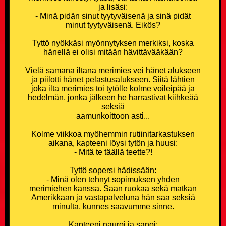
ja lisäsi:
Kouluvitsit
- Minä pidän sinut tyytyväisenä ja sinä pidät
minut tyytyväisenä. Eikös?
Ladavitsit
Tyttö nyökkäsi myönnytyksen merkiksi, koska
hänellä ei olisi mitään hävittävääkään?
Laihialaisvitsit
Vielä samana iltana merimies vei hänet alukseen
ja piilotti hänet pelastusalukseen. Siitä lähtien
Lääkärivitsit
joka ilta merimies toi tytölle kolme voileipää ja
hedelmän, jonka jälkeen he harrastivat kiihkeää
seksiä
Maalaisvitsit
aamunkoittoon asti...
Mies vs Nainen -vitsit
Kolme viikkoa myöhemmin rutiinitarkastuksen
aikana, kapteeni löysi tytön ja huusi:
- Mitä te täällä teette?!
Miesvitsit
Tyttö sopersi hädissään:
- Minä olen tehnyt sopimuksen yhden
Mitä eroa? -vitsit
merimiehen kanssa. Saan ruokaa sekä matkan
Amerikkaan ja vastapalveluna hän saa seksiä
minulta, kunnes saavumme sinne.
Mitä yhteistä? -vitsit
Kapteeni nauroi ja sanoi: