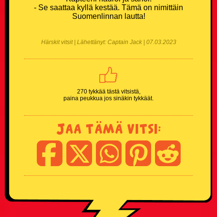
Naisvitsit
- Se saattaa kyllä kestää. Tämä on nimittäin
Suomenlinnan lautta!
Niilo22 vitsit
Härskit vitsit | Lähettänyt: Captain Jack | 07.03.2023
Parisuhdevitsit
Pieruvitsit
270 tykkää tästä vitsistä,
paina peukkua jos sinäkin tykkäät.
Pikku-Kalle vitsit
Jaa tämä vitsi:
Poliisivitsit
Politiikkavitsit
Pottukoira vitsit
Puujalkavitsit