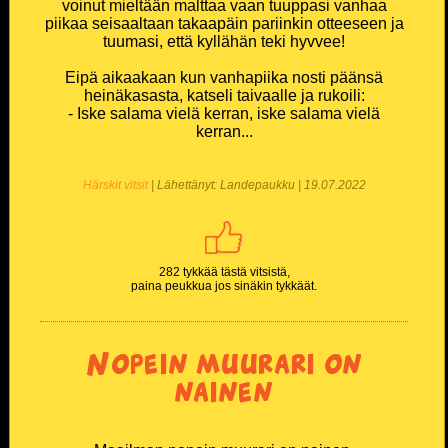
voinut mieltään malttaa vaan tuuppasi vanhaa
piikaa seisaaltaan takaapäin pariinkin otteeseen ja
tuumasi, että kyllähän teki hyvvee!
Eipä aikaakaan kun vanhapiika nosti päänsä
heinäkasasta, katseli taivaalle ja rukoili:
- Iske salama vielä kerran, iske salama vielä
kerran...
Härskit vitsit
| Lähettänyt: Landepaukku | 19.07.2022
282 tykkää tästä vitsistä,
paina peukkua jos sinäkin tykkäät.
Nopein muurari on
nainen