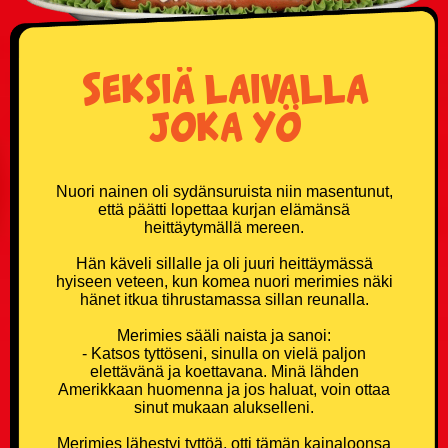
Donald Trump vitsit
Seksiä laivalla
Eläinvitsit
joka yö
Härskit vitsit
Hölmöläisvitsit
Nuori nainen oli sydänsuruista niin masentunut,
että päätti lopettaa kurjan elämänsä
Insinöörivitsit
heittäytymällä mereen.
Hän käveli sillalle ja oli juuri heittäymässä
Japanilaisvitsit
hyiseen veteen, kun komea nuori merimies näki
hänet itkua tihrustamassa sillan reunalla.
Jonnevitsit
Merimies sääli naista ja sanoi:
- Katsos tyttöseni, sinulla on vielä paljon
Jouluvitsit
elettävänä ja koettavana. Minä lähden
Amerikkaan huomenna ja jos haluat, voin ottaa
sinut mukaan alukselleni.
Kasinovitsit
Merimies lähestyi tyttöä, otti tämän kainaloonsa