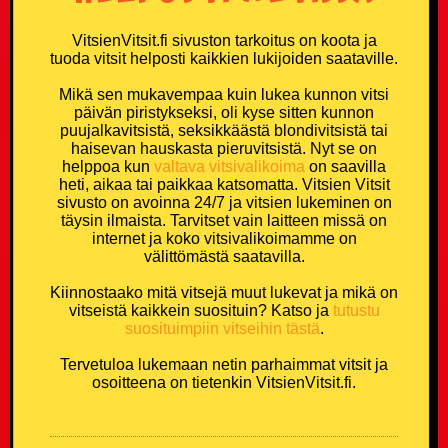
VitsienVitsit.fi sivuston tarkoitus on koota ja
tuoda vitsit helposti kaikkien lukijoiden saataville.
Mikä sen mukavempaa kuin lukea kunnon vitsi
päivän piristykseksi, oli kyse sitten kunnon
puujalkavitsistä, seksikkäästä blondivitsistä tai
haisevan hauskasta pieruvitsistä. Nyt se on
helppoa kun
valtava vitsivalikoima
on saavilla
heti, aikaa tai paikkaa katsomatta. Vitsien Vitsit
sivusto on avoinna 24/7 ja vitsien lukeminen on
täysin ilmaista. Tarvitset vain laitteen missä on
internet ja koko vitsivalikoimamme on
välittömästä saatavilla.
Kiinnostaako mitä vitsejä muut lukevat ja mikä on
vitseistä kaikkein suosituin? Katso ja
tutustu
suosituimpiin vitseihin tästä
.
Tervetuloa lukemaan netin parhaimmat vitsit ja
osoitteena on tietenkin VitsienVitsit.fi.