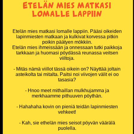
Etelän mies matkasi
lomalle lappiin
Etelän mies matkasi lomalle lappiin. Pääsi oikeiden
lapinmiesten matkaan ja kulkivat korvessa pitkin
poikin päätyen mökkiin.
Etelän mies ihmeissään ja onnessaan tutki paikkoja
tarkkaan ja huomasi pöydässä reunassa veitsen
viiltoja.
- Mitäs nämä viillot tässä oikein on? Näyttää joltain
asteikolta tai mitalta. Paitsi noi viivojen välit ei oo
tasasia?
- Hnoo meet mithaillan mulkhujamma ja
merkhaamme pithuuven pöythän.
- Hahahaha kovin on pieniä teidän lapinmiesten
vehkeet!
- Kah, sie ethelän mies seisot pöyvän väärälä
puolella.