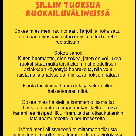
Sillin tuoksua
ruokailuvälineissä
Sokea mies meni ravintolaan. Tarjoilija, joka sattui
olemaan myös ravintolan omistaja, toi hänelle
ruokalistan.
Sokea sanoi:
- Kuten huomaatte, olen sokea, joten en voi lukea
ruokalistaa, mutta toisitteko minulle edellisen
asiakkaan käytettyjä haarukoita, niin voin
haistamalla analysoida, minkä annoksen haluan.
Isäntä toi likaisia haarukoita ja sokea alkoi
haistelemaan niitä.
Sokea mies haisteli ja kommentoi samalla:
- Tässä on lohta ja piparjuurikastiketta. Tässä
kananfilee riisipedillä... Hmm, taidan ottaa kuitenkin
tätä lihamureketta ja perunasosetta.
Isäntä meni ällistyneenä toimittamaan tilausta
vaimolleen Lissulle, joka toimi kokkina ravintolassa.