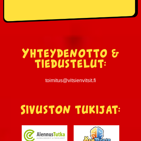
Yhteydenotto &
tiedustelut:
toimitus@vitsienvitsit.fi
Sivuston tukijat: