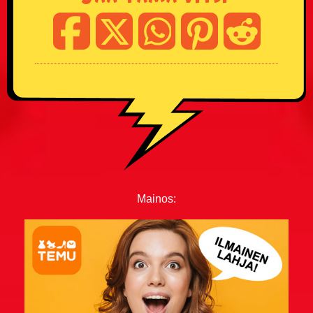
Kouluvitsit
Ladavitsit
Laihialaisvitsit
Lääkärivitsit
Maalaisvitsit
Mies vs Nainen -vitsit
Mainos:
Miesvitsit
Mitä eroa? -vitsit
Mitä yhteistä? -vitsit