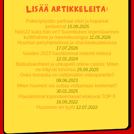
Lisää artikkeleita:
Pokeripöydän parhaat vitsit ja hupaisat
pelitarinat
15.09.2025
Niilo22 kuka hän on? Suomituben legendaarinen
kulttihahmo ja meemikuningas
11.05.2026
Huumori peliyhteisöissä ja chat-keskusteluissa
17.07.2026
Vuoden 2023 hauskimmat meemit netissä
12.01.2024
Matkailukohteet ja uhkapelit online casino: Miten
ne liittyvät toisiinsa
25.09.2025
Onko komedia on välttämätön videopeleille?
08.06.2023
Miten huumori voi auttaa voittamaan kertoimet?
30.01.2025
Hauskimmat kasinoteemaiset elokuvat TOP-5
16.09.2022
Huumorin eri tyylit
12.07.2022