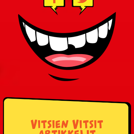
Vitsien Vitsit
artikkelit