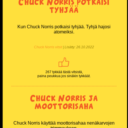
Chuck Norris potkaisi
tyhjää
Kun Chuck Norris potkaisi tyhjää. Tyhjä hajosi
atomeiksi.
Chuck Norris vitsit
| Lisätty: 26.10.2022
267 tykkää tästä vitsistä,
paina peukkua jos sinäkin tykkäät.
Chuck Norris ja
moottorisaha
Chuck Norris käyttää moottorisahaa nenäkarvojen