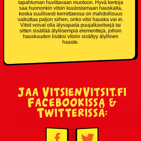
tapahtuman huvittavaan muotoon. Hyvä kertoja
saa huononkin vitsin kuulostamaan hauskalta,
koska suullisesti kerrottaessa on mahdollisuus
vaikuttaa paljon siihen, onko vitsi hauska vai ei.
Vitsit voivat olla älyvapaita puujalkavitsejä tai
sitten sisältää älyllisempiä elementtejä, jolloin
hauskuuden lisäksi vitsiin sisältyy älyllinen
haaste.
Jaa VitsienVitsit.fi
Facebookissa &
Twitterissä: