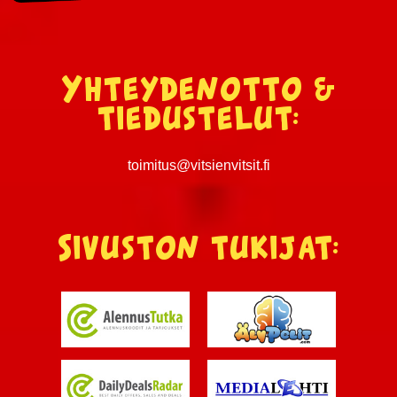
Yhteydenotto &
tiedustelut:
toimitus@vitsienvitsit.fi
Sivuston tukijat: