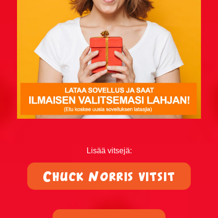
Naisvitsit
Niilo22 vitsit
Parisuhdevitsit
Pieruvitsit
Pikku-Kalle vitsit
Poliisivitsit
Politiikkavitsit
Lisää vitsejä:
Pottukoira vitsit
Chuck Norris vitsit
Puujalkavitsit