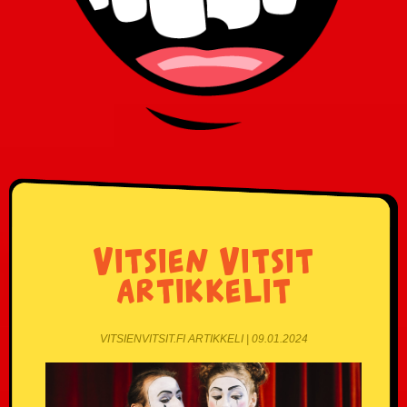
Vitsien Vitsit
artikkelit
VITSIENVITSIT.FI ARTIKKELI | 09.01.2024