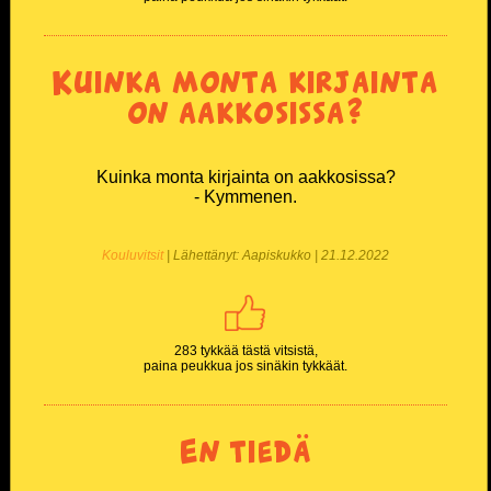
Kuinka monta kirjainta
on aakkosissa?
Kuinka monta kirjainta on aakkosissa?
- Kymmenen.
Kouluvitsit
| Lähettänyt: Aapiskukko | 21.12.2022
283 tykkää tästä vitsistä,
paina peukkua jos sinäkin tykkäät.
En tiedä