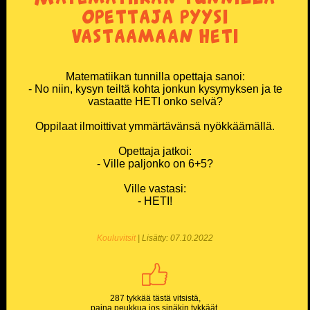
opettaja pyysi
vastaamaan heti
Matematiikan tunnilla opettaja sanoi:
- No niin, kysyn teiltä kohta jonkun kysymyksen ja te
vastaatte HETI onko selvä?
Oppilaat ilmoittivat ymmärtävänsä nyökkäämällä.
Opettaja jatkoi:
- Ville paljonko on 6+5?
Ville vastasi:
- HETI!
Kouluvitsit
| Lisätty: 07.10.2022
287 tykkää tästä vitsistä,
paina peukkua jos sinäkin tykkäät.