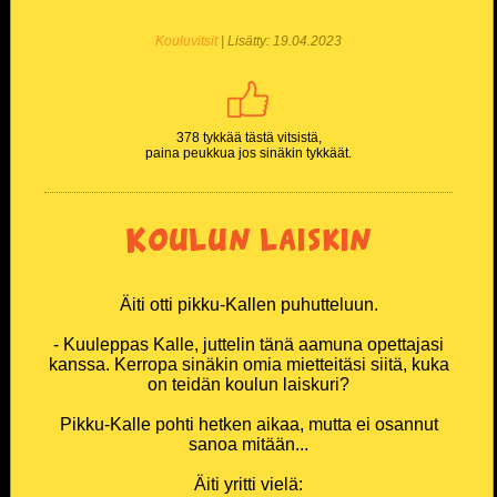
Kouluvitsit
| Lisätty: 19.04.2023
378 tykkää tästä vitsistä,
paina peukkua jos sinäkin tykkäät.
Koulun laiskin
Äiti otti pikku-Kallen puhutteluun.
- Kuuleppas Kalle, juttelin tänä aamuna opettajasi
kanssa. Kerropa sinäkin omia mietteitäsi siitä, kuka
on teidän koulun laiskuri?
Pikku-Kalle pohti hetken aikaa, mutta ei osannut
sanoa mitään...
Äiti yritti vielä: