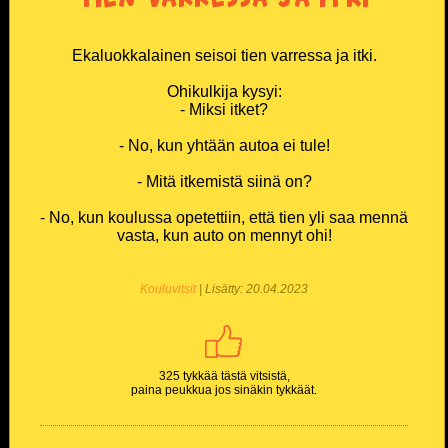
KATSO, KUUNTELE TAI PELAA
Ekaluokkalainen seisoi tien varressa ja itki.
Kaikki vitsit
Ohikulkija kysyi:
- Miksi itket?
Kuuntele valmiiksi luettuja vitsejä
- No, kun yhtään autoa ei tule!
- Mitä itkemistä siinä on?
Pelaa Vitsien Vitsit -peliä ja voita
- No, kun koulussa opetettiin, että tien yli saa mennä
vasta, kun auto on mennyt ohi!
Satunnainen vitsi
Vitsi & huumori artikkelit
Kouluvitsit
| Lisätty: 20.04.2023
TIEDÄTKÖ HYVÄN VITSIN?
325 tykkää tästä vitsistä,
Lähetä oma vitsi ja tee historiaa
paina peukkua jos sinäkin tykkäät.
VERKKOKAUPPA