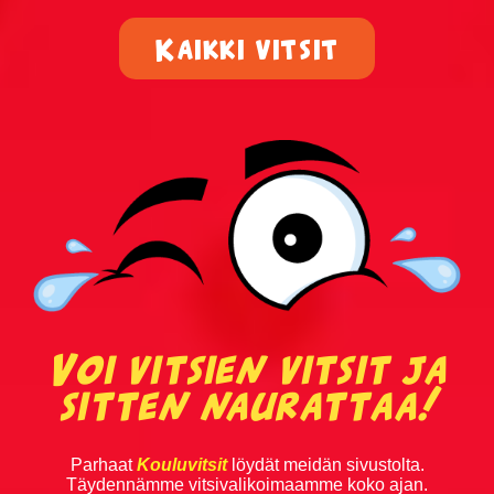
Ruotsalaisvitsit
Kaikki vitsit
Sairaat vitsit
Savolaisvitsit
Suomalainen ruotsalainen ja norjalainen vitsit
Tauski vitsit
Tesla-vitsit
Tuksu vitsit
Voi vitsien vitsit ja
Turkulaisvitsit
sitten naurattaa!
Urheiluvitsit
Parhaat
Kouluvitsit
löydät meidän sivustolta.
Täydennämme vitsivalikoimaamme koko ajan.
Uskonto vitsit