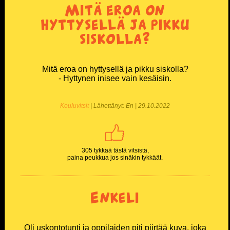
Mitä eroa on
Miesten T-paidat
hyttysellä ja pikku
siskolla?
Naisten T-paidat
Lasten paidat
Mitä eroa on hyttysellä ja pikku siskolla?
- Hyttynen inisee vain kesäisin.
Lippikset ja myssyt
Kouluvitsit
| Lähettänyt: En | 29.10.2022
Mukit ja tarvikkeet
Vitsien Vitsit Verkkokauppa
305 tykkää tästä vitsistä,
paina peukkua jos sinäkin tykkäät.
SOSIAALINEN MEDIA
Enkeli
Facebook
Youtube
Oli uskontotunti ja oppilaiden piti piirtää kuva, joka