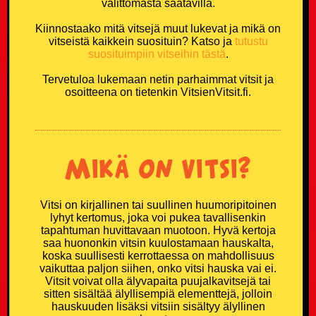
välittömästä saatavilla.
Kiinnostaako mitä vitsejä muut lukevat ja mikä on
vitseistä kaikkein suosituin? Katso ja
tutustu
suosituimpiin vitseihin tästä
.
Tervetuloa lukemaan netin parhaimmat vitsit ja
osoitteena on tietenkin VitsienVitsit.fi.
Mikä on vitsi?
Vitsi on kirjallinen tai suullinen huumoripitoinen
lyhyt kertomus, joka voi pukea tavallisenkin
tapahtuman huvittavaan muotoon. Hyvä kertoja
saa huononkin vitsin kuulostamaan hauskalta,
koska suullisesti kerrottaessa on mahdollisuus
vaikuttaa paljon siihen, onko vitsi hauska vai ei.
Vitsit voivat olla älyvapaita puujalkavitsejä tai
sitten sisältää älyllisempiä elementtejä, jolloin
hauskuuden lisäksi vitsiin sisältyy älyllinen