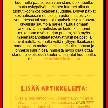
kuunnella pääasiassa vain stand up klubeilla,
mutta nykypäivän hektinen internet aika on
tuonut koomikot jokaisen ruuduille. Lyhyet pätkät
sosiaalisessa mediassa ja pidemmät esitykset
youtubessa tai suoratoistopalveluissa tarjoavat
oivallisia saumoja hakea naurua omaan
arkeen.Tämä mullistus on kuitenkin tuonut
mukanaan myös nurjan puolen, sillä myös
mielensäpahoittajat löytävät vitsit helposti ja
saavat reilulla kauhalla vettä myllyyn. Ikiaikaisen
sananlaskun mukaan leikistä ei tulisi suuttua ja
onneksi suurin osa ihmisistä myös osaa ottaa
stand up sketseissä kuulemansa jutut huumorilla,
mutta
...Lue artikkeli kokonaan
Lisää artikkeleita:
Vitsejä joka lähtöön – Suomen hauskimmat ja
parhaimmat vitsit yhdessä paikassa
07.05.2025
Huumorin tuoma yhteisöllisyys harrastelija