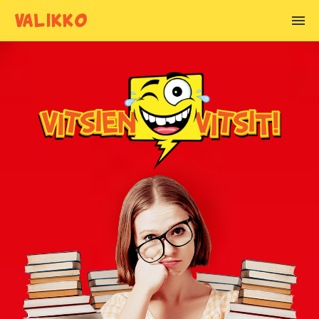
VALIKKO
VITSIEN AIHEET
Alkoholivitsit
Anoppivitsit
Armeijavitsit
Asianajajavitsit
Basistivitsit
Blondivitsit
Chuck Norris vitsit