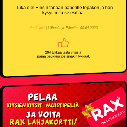
- Eikä ole! Piirsin tänään paperille lepakon ja hän
kysyi, mitä se esittää.
Kouluvitsit
| Lähettänyt: Pätmän | 09.04.2023
294 tykkää tästä vitsistä,
paina peukkua jos sinäkin tykkäät.