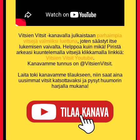
Vitsien Vitsit -kanavalla julkaistaan
parhaimpia
vitsejä valmiiksi luettuna
, joten säästyt itse
lukemisen vaivalta. Helppoa kuin mikä! Piristä
arkeasi kuuntelemalla vitsejä klikkamalla linkkiä:
Vitsien Vitsit Youtube
.
Kanavamme tunnus on @VitsienVitsit.
Laita toki kanavamme tilaukseen, niin saat aina
uusimmat vitsit katsottavaksi ja pysyt huumorin
harjalla mukana!