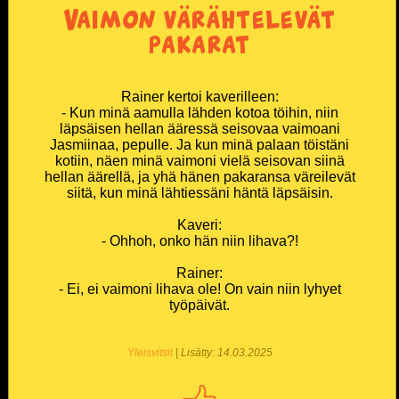
Vaimon värähtelevät
TikTok
pakarat
Twitter X
Rainer kertoi kaverilleen:
Instagram
- Kun minä aamulla lähden kotoa töihin, niin
läpsäisen hellan ääressä seisovaa vaimoani
Jasmiinaa, pepulle. Ja kun minä palaan töistäni
kotiin, näen minä vaimoni vielä seisovan siinä
hellan äärellä, ja yhä hänen pakaransa väreilevät
siitä, kun minä lähtiessäni häntä läpsäisin.
Kaveri:
- Ohhoh, onko hän niin lihava?!
Rainer:
- Ei, ei vaimoni lihava ole! On vain niin lyhyet
työpäivät.
Yleisvitsit
| Lisätty: 14.03.2025