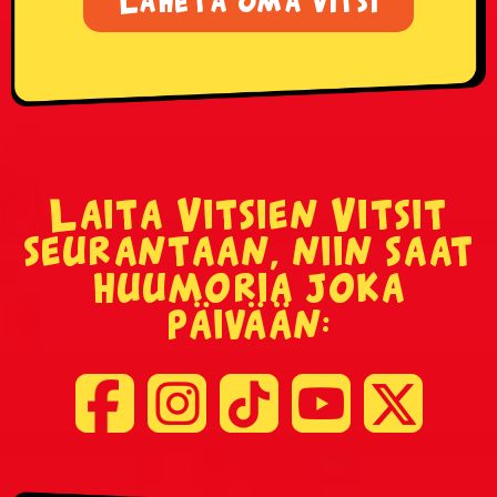
Lähetä oma vitsi
Laita Vitsien Vitsit
seurantaan, niin saat
huumoria joka
päivään: