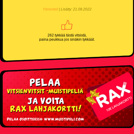
Yleisvitsit
| Lisätty: 21.08.2022
262 tykkää tästä vitsistä,
paina peukkua jos sinäkin tykkäät.