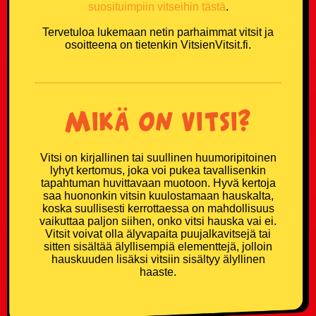
suosituimpiin vitseihin tästä
.
Tervetuloa lukemaan netin parhaimmat vitsit ja
osoitteena on tietenkin VitsienVitsit.fi.
Mikä on vitsi?
Vitsi on kirjallinen tai suullinen huumoripitoinen
lyhyt kertomus, joka voi pukea tavallisenkin
tapahtuman huvittavaan muotoon. Hyvä kertoja
saa huononkin vitsin kuulostamaan hauskalta,
koska suullisesti kerrottaessa on mahdollisuus
vaikuttaa paljon siihen, onko vitsi hauska vai ei.
Vitsit voivat olla älyvapaita puujalkavitsejä tai
sitten sisältää älyllisempiä elementtejä, jolloin
hauskuuden lisäksi vitsiin sisältyy älyllinen
haaste.