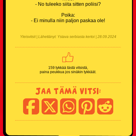
- No tuleeko siita sitten poliisi?
Kouluvitsit
Poika:
- Ei minulla niin paljon paskaa ole!
Ladavitsit
Laihialaisvitsit
Yleisvitsit | Lähettänyt: Ystava serbiasta kertoi | 28.09.2024
Lääkärivitsit
Maalaisvitsit
159 tykkää tästä vitsistä,
paina peukkua jos sinäkin tykkäät.
Mies vs Nainen -vitsit
Jaa tämä vitsi:
Miesvitsit
Mitä eroa? -vitsit
Mitä yhteistä? -vitsit