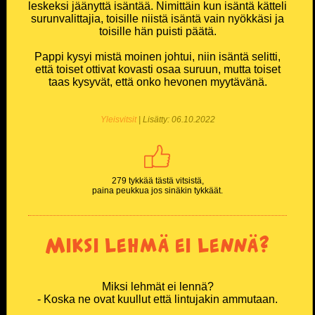
leskeksi jäänyttä isäntää. Nimittäin kun isäntä kätteli
surunvalittajia, toisille niistä isäntä vain nyökkäsi ja
toisille hän puisti päätä.
Pappi kysyi mistä moinen johtui, niin isäntä selitti,
että toiset ottivat kovasti osaa suruun, mutta toiset
taas kysyvät, että onko hevonen myytävänä.
Yleisvitsit
| Lisätty: 06.10.2022
279 tykkää tästä vitsistä,
paina peukkua jos sinäkin tykkäät.
Miksi lehmä ei lennä?
Miksi lehmät ei lennä?
- Koska ne ovat kuullut että lintujakin ammutaan.