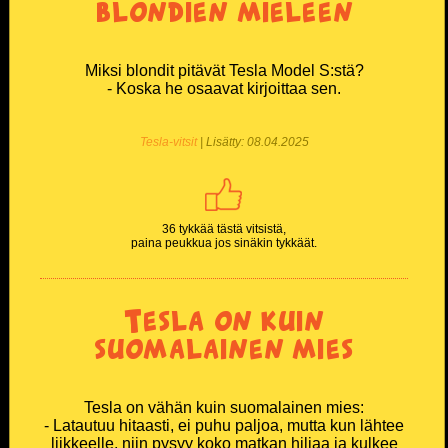
blondien mieleen
Miksi blondit pitävät Tesla Model S:stä?
- Koska he osaavat kirjoittaa sen.
Tesla-vitsit
| Lisätty: 08.04.2025
36 tykkää tästä vitsistä,
paina peukkua jos sinäkin tykkäät.
Tesla on kuin
suomalainen mies
Tesla on vähän kuin suomalainen mies:
- Latautuu hitaasti, ei puhu paljoa, mutta kun lähtee
liikkeelle, niin pysyy koko matkan hiljaa ja kulkee