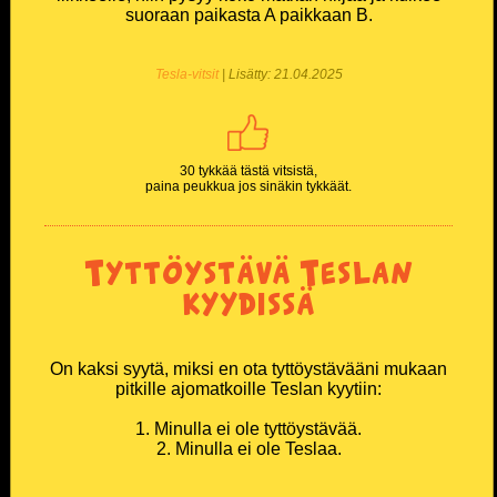
suoraan paikasta A paikkaan B.
Tesla-vitsit
| Lisätty: 21.04.2025
30 tykkää tästä vitsistä,
paina peukkua jos sinäkin tykkäät.
Tyttöystävä Teslan
kyydissä
On kaksi syytä, miksi en ota tyttöystävääni mukaan
pitkille ajomatkoille Teslan kyytiin:
1. Minulla ei ole tyttöystävää.
2. Minulla ei ole Teslaa.