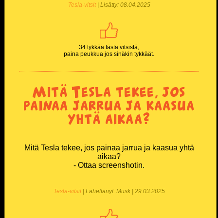
Tesla-vitsit
| Lisätty: 08.04.2025
34 tykkää tästä vitsistä,
paina peukkua jos sinäkin tykkäät.
Mitä Tesla tekee, jos
painaa jarrua ja kaasua
yhtä aikaa?
Mitä Tesla tekee, jos painaa jarrua ja kaasua yhtä
aikaa?
- Ottaa screenshotin.
Tesla-vitsit
| Lähettänyt: Musk | 29.03.2025