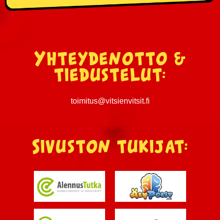
Yhteydenotto &
tiedustelut:
toimitus@vitsienvitsit.fi
Sivuston tukijat: