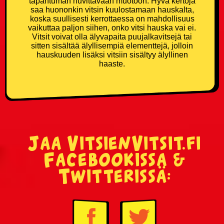
tapahtuman huvittavaan muotoon. Hyvä kertoja
saa huononkin vitsin kuulostamaan hauskalta,
koska suullisesti kerrottaessa on mahdollisuus
vaikuttaa paljon siihen, onko vitsi hauska vai ei.
Vitsit voivat olla älyvapaita puujalkavitsejä tai
sitten sisältää älyllisempiä elementtejä, jolloin
hauskuuden lisäksi vitsiin sisältyy älyllinen
haaste.
Jaa VitsienVitsit.fi
Facebookissa &
Twitterissä: