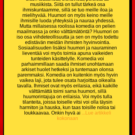
musiikista. Siitä on tullut tärkeä osa
ihmiskuntaamme, sillä se tuo meille iloa ja
mielihyvää. Huumori on myös keino meille
ihmisille luoda yhteyksiä ja nauraa yhdessä.
Mutta millaisessa roolissa komedia on pelien
maailmassa ja onko välttämätöntä? Huumori on
iso osa viihdeteollisuutta ja sen on myös todettu
edistävän meidän ihmisten hyvinvointia.
Sosiaalisuuden lisäksi huumori ja nauraminen
lieventää voi myös toimia apuna vaikeiden
tunteiden käsittelylle. Komedia voi
parhaimmillaan saada ihmiset unohtamaan
arkiset huolet hetkeksi ja tuntemaan olonsa
paremmaksi. Komedia on kuitenkin myös hyvin
vaikea laji, jota tulee osata harjoittaa oikealla
tavalla. Ihmiset ovat myös erilaisia, eikä kaikille
välttämättä toimi sama huumori, sillä
huumorintajuja on erilaisia. Voi myös tulla
tilanteita, joissa toiselle vitsi voi olla täysin
harmiton ja hauska, kun taas toisille noloa tai
loukkaavaa. Onkin hyvä ai
...Lue artikkeli
kokonaan