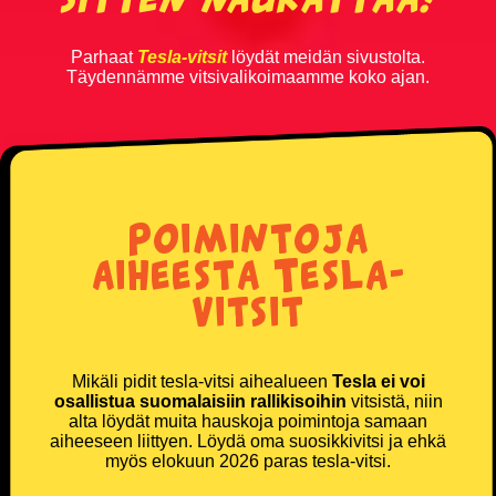
Vanhusvitsit
Parhaat
Tesla-vitsit
löydät meidän sivustolta.
Täydennämme vitsivalikoimaamme koko ajan.
Vankilavitsit
Yleisvitsit
SUOSITUIMMAT VITSIT
Poimintoja
aiheesta Tesla-
Eniten tykätyt vitsit
vitsit
Päivän katsotuimmat vitsit
Viikon katsotuimmat vitsit
Mikäli pidit tesla-vitsi aihealueen
Tesla ei voi
osallistua suomalaisiin rallikisoihin
vitsistä, niin
alta löydät muita hauskoja poimintoja samaan
Kuukauden katsotuimmat vitsit
aiheeseen liittyen. Löydä oma suosikkivitsi ja ehkä
myös elokuun 2026 paras tesla-vitsi.
100 suosituinta vitsiä