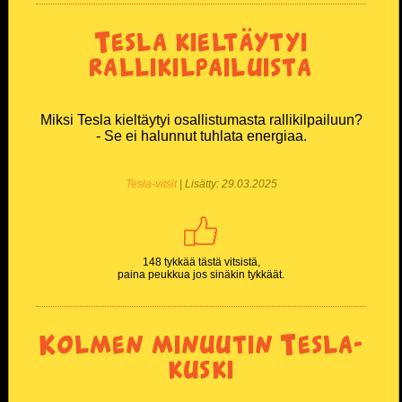
Tesla kieltäytyi
KATSO, KUUNTELE TAI PELAA
rallikilpailuista
Kaikki vitsit
Miksi Tesla kieltäytyi osallistumasta rallikilpailuun?
Kuuntele valmiiksi luettuja vitsejä
- Se ei halunnut tuhlata energiaa.
Pelaa Vitsien Vitsit -peliä ja voita
Tesla-vitsit
| Lisätty: 29.03.2025
Satunnainen vitsi
Vitsi & huumori artikkelit
148 tykkää tästä vitsistä,
paina peukkua jos sinäkin tykkäät.
TIEDÄTKÖ HYVÄN VITSIN?
Kolmen minuutin Tesla-
Lähetä oma vitsi ja tee historiaa
kuski
VERKKOKAUPPA