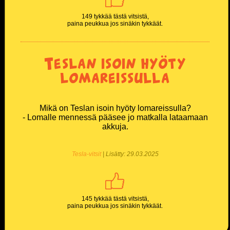
149 tykkää tästä vitsistä,
paina peukkua jos sinäkin tykkäät.
Teslan isoin hyöty
lomareissulla
Mikä on Teslan isoin hyöty lomareissulla?
- Lomalle mennessä pääsee jo matkalla lataamaan
akkuja.
Tesla-vitsit
| Lisätty: 29.03.2025
145 tykkää tästä vitsistä,
paina peukkua jos sinäkin tykkäät.