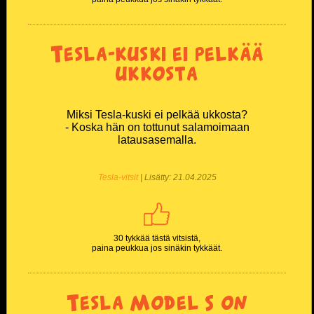
Tesla-kuski ei pelkää
ukkosta
Miksi Tesla-kuski ei pelkää ukkosta?
- Koska hän on tottunut salamoimaan
latausasemalla.
Tesla-vitsit
| Lisätty: 21.04.2025
30 tykkää tästä vitsistä,
paina peukkua jos sinäkin tykkäät.
Tesla Model S on